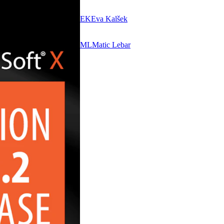
EK
Eva Kalšek
ML
Matic Lebar