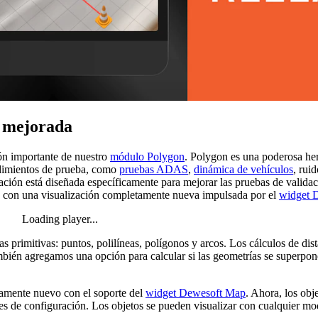
s mejorada
ón importante de nuestro
módulo Polygon
. Polygon es una poderosa he
ocedimientos de prueba, como
pruebas ADAS
,
dinámica de vehículos
, rui
zación está diseñada específicamente para mejorar las pruebas de vali
os con una visualización completamente nueva impulsada por el
widget 
Loading player...
s primitivas: puntos, polilíneas, polígonos y arcos. Los cálculos de dis
ién agregamos una opción para calcular si las geometrías se superponen
tamente nuevo con el soporte del
widget Dewesoft Map
. Ahora, los ob
ores de configuración. Los objetos se pueden visualizar con cualquier 