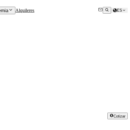
Alquileres
emia
ES
Cotizar