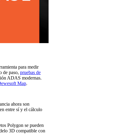
rramienta para medir
do de paso,
pruebas de
dación ADAS modernas.
Dewesoft Map
.
tancia ahora son
 entre sí y el cálculo
jetos Polygon se pueden
modelo 3D compatible con