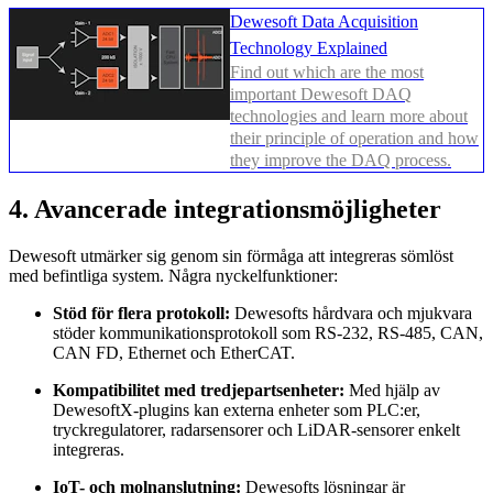
Dewesoft Data Acquisition
Technology Explained
Find out which are the most
important Dewesoft DAQ
technologies and learn more about
their principle of operation and how
they improve the DAQ process.
4. Avancerade integrationsmöjligheter
Dewesoft utmärker sig genom sin förmåga att integreras sömlöst
med befintliga system. Några nyckelfunktioner:
Stöd för flera protokoll:
Dewesofts hårdvara och mjukvara
stöder kommunikationsprotokoll som RS-232, RS-485, CAN,
CAN FD, Ethernet och EtherCAT.
Kompatibilitet med tredjepartsenheter:
Med hjälp av
DewesoftX-plugins kan externa enheter som PLC:er,
tryckregulatorer, radarsensorer och LiDAR-sensorer enkelt
integreras.
IoT- och molnanslutning:
Dewesofts lösningar är