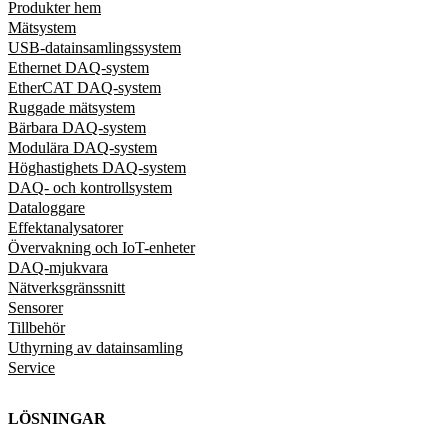
Produkter hem
Mätsystem
USB-datainsamlingssystem
Ethernet DAQ-system
EtherCAT DAQ-system
Ruggade mätsystem
Bärbara DAQ-system
Modulära DAQ-system
Höghastighets DAQ-system
DAQ- och kontrollsystem
Dataloggare
Effektanalysatorer
Övervakning och IoT-enheter
DAQ-mjukvara
Nätverksgränssnitt
Sensorer
Tillbehör
Uthyrning av datainsamling
Service
LÖSNINGAR