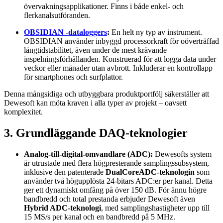
övervakningsapplikationer. Finns i både enkel- och
flerkanalsutföranden.
OBSIDIAN
-dataloggers
:
En helt ny typ av instrument.
OBSIDIAN använder inbyggd processorkraft för oöverträffad
långtidstabilitet, även under de mest krävande
inspelningsförhållanden. Konstruerad för att logga data under
veckor eller månader utan avbrott. Inkluderar en kontrollapp
för smartphones och surfplattor.
Denna mångsidiga och utbyggbara produktportfölj säkerställer att
Dewesoft kan möta kraven i alla typer av projekt – oavsett
komplexitet.
3. Grundläggande DAQ-teknologier
Analog-till-digital-omvandlare (ADC):
Dewesofts system
är utrustade med flera högpresterande samplingssubsystem,
inklusive den patenterade
DualCoreADC-teknologin
som
använder två högupplösta 24-bitars ADC:er per kanal. Detta
ger ett dynamiskt omfång på över 150 dB. För ännu högre
bandbredd och total prestanda erbjuder Dewesoft även
Hybrid ADC-teknologi
, med samplingshastigheter upp till
15 MS/s per kanal och en bandbredd på 5 MHz.