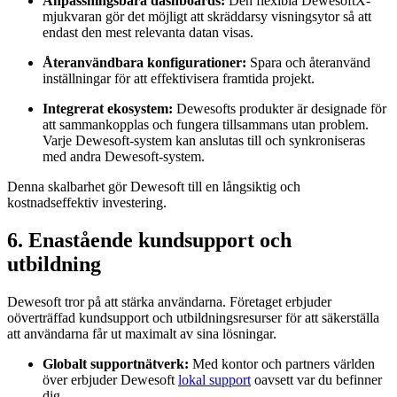
Anpassningsbara dashboards:
Den flexibla DewesoftX-
mjukvaran gör det möjligt att skräddarsy visningsytor så att
endast den mest relevanta datan visas.
Återanvändbara konfigurationer:
Spara och återanvänd
inställningar för att effektivisera framtida projekt.
Integrerat ekosystem:
Dewesofts produkter är designade för
att sammankopplas och fungera tillsammans utan problem.
Varje Dewesoft-system kan anslutas till och synkroniseras
med andra Dewesoft-system.
Denna skalbarhet gör Dewesoft till en långsiktig och
kostnadseffektiv investering.
6. Enastående kundsupport och
utbildning
Dewesoft tror på att stärka användarna. Företaget erbjuder
oöverträffad kundsupport och utbildningsresurser för att säkerställa
att användarna får ut maximalt av sina lösningar.
Globalt supportnätverk:
Med kontor och partners världen
över erbjuder Dewesoft
lokal support
oavsett var du befinner
dig.