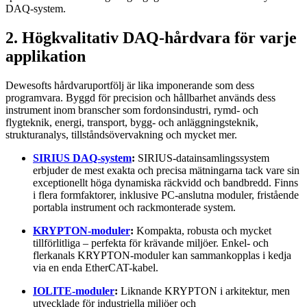
DAQ-system.
2. Högkvalitativ DAQ-hårdvara för varje
applikation
Dewesofts hårdvaruportfölj är lika imponerande som dess
programvara. Byggd för precision och hållbarhet används dess
instrument inom branscher som fordonsindustri, rymd- och
flygteknik, energi, transport, bygg- och anläggningsteknik,
strukturanalys, tillståndsövervakning och mycket mer.
SIRIUS DAQ-system
:
SIRIUS-datainsamlingssystem
erbjuder de mest exakta och precisa mätningarna tack vare sin
exceptionellt höga dynamiska räckvidd och bandbredd. Finns
i flera formfaktorer, inklusive PC-anslutna moduler, fristående
portabla instrument och rackmonterade system.
KRYPTON-moduler
:
Kompakta, robusta och mycket
tillförlitliga – perfekta för krävande miljöer. Enkel- och
flerkanals KRYPTON-moduler kan sammankopplas i kedja
via en enda EtherCAT-kabel.
IOLITE-moduler
:
Liknande KRYPTON i arkitektur, men
utvecklade för industriella miljöer och