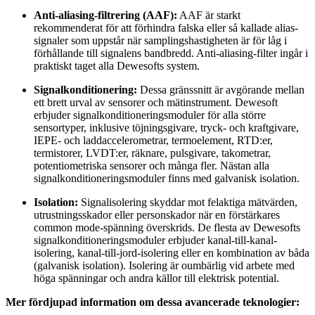
Anti-aliasing-filtrering (AAF):
AAF är starkt
rekommenderat för att förhindra falska eller så kallade alias-
signaler som uppstår när samplingshastigheten är för låg i
förhållande till signalens bandbredd. Anti-aliasing-filter ingår i
praktiskt taget alla Dewesofts system.
Signalkonditionering:
Dessa gränssnitt är avgörande mellan
ett brett urval av sensorer och mätinstrument. Dewesoft
erbjuder signalkonditioneringsmoduler för alla större
sensortyper, inklusive töjningsgivare, tryck- och kraftgivare,
IEPE- och laddaccelerometrar, termoelement, RTD:er,
termistorer, LVDT:er, räknare, pulsgivare, takometrar,
potentiometriska sensorer och många fler. Nästan alla
signalkonditioneringsmoduler finns med galvanisk isolation.
Isolation:
Signalisolering skyddar mot felaktiga mätvärden,
utrustningsskador eller personskador när en förstärkares
common mode-spänning överskrids. De flesta av Dewesofts
signalkonditioneringsmoduler erbjuder kanal-till-kanal-
isolering, kanal-till-jord-isolering eller en kombination av båda
(galvanisk isolation). Isolering är oumbärlig vid arbete med
höga spänningar och andra källor till elektrisk potential.
Mer fördjupad information om dessa avancerade teknologier: