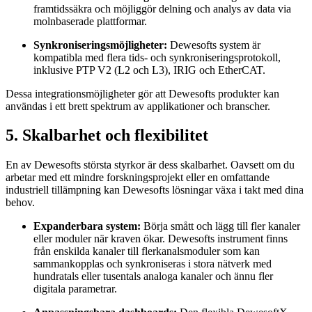
framtidssäkra och möjliggör delning och analys av data via
molnbaserade plattformar.
Synkroniseringsmöjligheter:
Dewesofts system är
kompatibla med flera tids- och synkroniseringsprotokoll,
inklusive PTP V2 (L2 och L3), IRIG och EtherCAT.
Dessa integrationsmöjligheter gör att Dewesofts produkter kan
användas i ett brett spektrum av applikationer och branscher.
5. Skalbarhet och flexibilitet
En av Dewesofts största styrkor är dess skalbarhet. Oavsett om du
arbetar med ett mindre forskningsprojekt eller en omfattande
industriell tillämpning kan Dewesofts lösningar växa i takt med dina
behov.
Expanderbara system:
Börja smått och lägg till fler kanaler
eller moduler när kraven ökar. Dewesofts instrument finns
från enskilda kanaler till flerkanalsmoduler som kan
sammankopplas och synkroniseras i stora nätverk med
hundratals eller tusentals analoga kanaler och ännu fler
digitala parametrar.