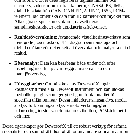
och ström. Utöver detta registreras digitala räknare och
encoders, videoströmmar från kameror, GNSS/GPS, IMU,
digital busdata från CAN, CAN FD, ARINC, 1553, PCM-
telemetri, radiometriska data från IR-kameror och mycket mer.
Alla signaler spelas in synkront, oavsett deras
samplingshastigheter och uppdateringsfrekvenser.
Realtidsövervakning:
Avancerade visualiseringsverktyg som
trendgrafer, oscilloskop, FFT-diagram samt analoga och
digitala mätare gör det enkelt att övervaka och analysera data i
realtid.
Efteranalys:
Data kan bearbetas både under och efter
inspelning med hjälp av inbyggda matematiska och
ingenjörsverktyg.
Utbyggbarhet:
Grundpaketet av DewesoftX ingår
kostnadsfritt med alla Dewesoft-instrument och kan utökas
med olika plugins som ger ytterligare funktionalitet för
specifika tillämpningar. Dessa inkluderar sinusanalys, modal
analys, förbränningsanalys, elmotorverkningsgrad,
balansering, torsions- och rotationsvibration, PCM-telemetri
och mer.
Dessa egenskaper gör DewesoftX till ett robust verktyg för erfarna
specialister och samtidigt tillgängligt för användare som är nya inom