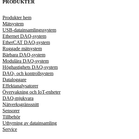
PRODUKTER
Produkter hem
Mätsystem
USB-datainsamlingssystem
Ethernet DAQ-system
EtherCAT DAQ-system
Ruggade mätsystem
Bärbara DAQ-system
Modulära DAQ-system
Höghastighets DAQ-system
DAQ- och kontrollsystem
Dataloggare
Effektanalysatorer
Övervakning och IoT-enheter
DAQ-mjukvara
Nätverksgränssnitt
Sensorer
Tillbehör
Uthyrning av datainsamling
Service