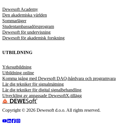
Dewesoft Academy
Den akademiska världen
Sommarläger
Studentambassadörsprogram
Dewesoft för undervisning
Dewesoft för akademisk forskning
UTBILDNING
Yrkesutbildning
Utbildning online
Komma igång med Dewesoft DAQ-hårdvara och programvara
Lär dig tekniker för signalmätning
Lär dig tekniker för digital signalbehandling
Utveckling av anpassade DewesoftX-tillägg
Copyright ©
2026
Dewesoft d.o.o. All rights reserved.