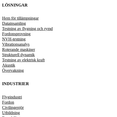
LÖSNINGAR
Hem för tillämpningar
Datainsamling
Testning av flygning och rymd
Fordonsprovning
NVH-testning
Vibrationsanalys
Roterande maskiner
Strukturell dynamik
Testning av elektrisk kraft
Akustik
Övervakning
INDUSTRIER
Flygindustri
Fordon
Civilingenjör
Utbildning