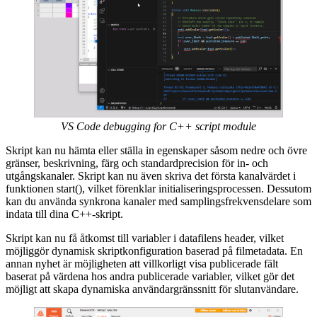
VS Code debugging for C++ script module
Skript kan nu hämta eller ställa in egenskaper såsom nedre och övre
gränser, beskrivning, färg och standardprecision för in- och
utgångskanaler. Skript kan nu även skriva det första kanalvärdet i
funktionen start(), vilket förenklar initialiseringsprocessen. Dessutom
kan du använda synkrona kanaler med samplingsfrekvensdelare som
indata till dina C++-skript.
Skript kan nu få åtkomst till variabler i datafilens header, vilket
möjliggör dynamisk skriptkonfiguration baserad på filmetadata. En
annan nyhet är möjligheten att villkorligt visa publicerade fält
baserat på värdena hos andra publicerade variabler, vilket gör det
möjligt att skapa dynamiska användargränssnitt för slutanvändare.