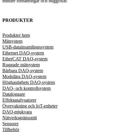
mindre förbättringar och buggfixar.
PRODUKTER
Produkter hem
Mätsystem
USB-datainsamlingssystem
Ethernet DAQ-system
EtherCAT DAQ-system
Ruggade mätsystem
Bärbara DAQ-system
Modulära DAQ-system
Höghastighets DAQ-system
DAQ- och kontrollsystem
Dataloggare
Effektanalysatorer
Övervakning och IoT-enheter
DAQ-mjukvara
Nätverksgränssnitt
Sensorer
Tillbehör