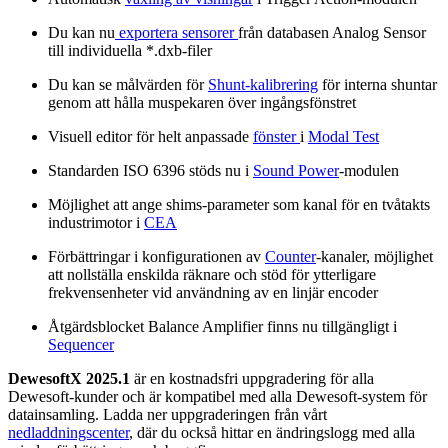
Du kan nu
exportera sensorer
från databasen Analog Sensor
till individuella *.dxb-filer
Du kan se målvärden för
Shunt-kalibrering
för interna shuntar
genom att hålla muspekaren över ingångsfönstret
Visuell editor för helt anpassade
fönster
i
Modal Test
Standarden ISO 6396 stöds nu i
Sound Power
-modulen
Möjlighet att ange shims-parameter som kanal för en tvåtakts
industrimotor i
CEA
Förbättringar i konfigurationen av
Counter
-kanaler, möjlighet
att nollställa enskilda räknare och stöd för ytterligare
frekvensenheter vid användning av en linjär encoder
Åtgärdsblocket Balance Amplifier finns nu tillgängligt i
Sequencer
DewesoftX 2025.1
är en kostnadsfri uppgradering för alla
Dewesoft-kunder och är kompatibel med alla Dewesoft-system för
datainsamling. Ladda ner uppgraderingen från vårt
nedladdningscenter
, där du också hittar en ändringslogg med alla