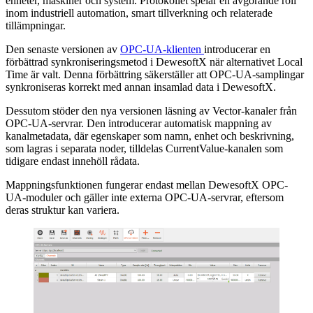
enheter, maskiner och system. Protokollet spelar en avgörande roll
inom industriell automation, smart tillverkning och relaterade
tillämpningar.
Den senaste versionen av
OPC-UA-klienten
introducerar en
förbättrad synkroniseringsmetod i DewesoftX när alternativet Local
Time är valt. Denna förbättring säkerställer att OPC-UA-samplingar
synkroniseras korrekt med annan insamlad data i DewesoftX.
Dessutom stöder den nya versionen läsning av Vector-kanaler från
OPC-UA-servrar. Den introducerar automatisk mappning av
kanalmetadata, där egenskaper som namn, enhet och beskrivning,
som lagras i separata noder, tilldelas CurrentValue-kanalen som
tidigare endast innehöll rådata.
Mappningsfunktionen fungerar endast mellan DewesoftX OPC-
UA-moduler och gäller inte externa OPC-UA-servrar, eftersom
deras struktur kan variera.