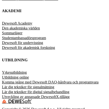
AKADEMI
Dewesoft Academy
Den akademiska världen
Sommarläger
Studentambassadörsprogram
Dewesoft för undervisning
Dewesoft för akademisk forskning
UTBILDNING
Yrkesutbildning
Utbildning online
Komma igång med Dewesoft DAQ-hårdvara och programvara
Lär dig tekniker för signalmätning
Lär dig tekniker för digital signalbehandling
Utveckling av anpassade DewesoftX-tillägg