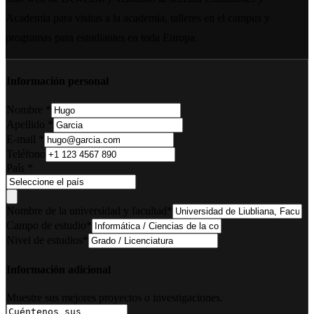
Academia para visitas a la academia, talleres en el campus y
programas para estudiantes en toda Europa.
Información personal
Nombre
*
Apellido
*
E-mail
*
Teléfono
País
*
Nombre de la universidad y facultad
*
Campo de estudio
*
Nivel de estudios
*
Información adicional
Muestre sus mejores proyectos o investigaciones.