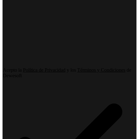
Acepto la
Política de Privacidad
y los
Términos y Condiciones
de
Dewesoft