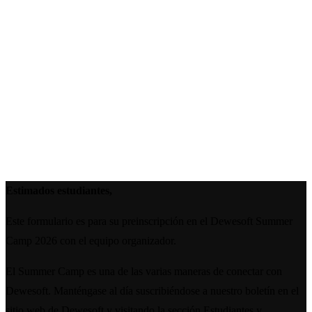
Estimados estudiantes,
Este formulario es para su preinscripción en el Dewesoft Summer
Camp 2026 con el equipo organizador.
El Summer Camp es una de las varias maneras de conectar con
Dewesoft. Manténgase al día suscribiéndose a nuestro boletín en el
sitio web de Dewesoft y visitando la sección Estudiantes y