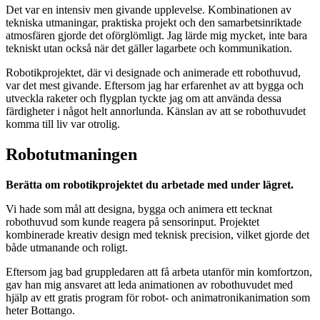
Det var en intensiv men givande upplevelse. Kombinationen av
tekniska utmaningar, praktiska projekt och den samarbetsinriktade
atmosfären gjorde det oförglömligt. Jag lärde mig mycket, inte bara
tekniskt utan också när det gäller lagarbete och kommunikation.
Robotikprojektet, där vi designade och animerade ett robothuvud,
var det mest givande. Eftersom jag har erfarenhet av att bygga och
utveckla raketer och flygplan tyckte jag om att använda dessa
färdigheter i något helt annorlunda. Känslan av att se robothuvudet
komma till liv var otrolig.
Robotutmaningen
Berätta om robotikprojektet du arbetade med under lägret.
Vi hade som mål att designa, bygga och animera ett tecknat
robothuvud som kunde reagera på sensorinput. Projektet
kombinerade kreativ design med teknisk precision, vilket gjorde det
både utmanande och roligt.
Eftersom jag bad gruppledaren att få arbeta utanför min komfortzon,
gav han mig ansvaret att leda animationen av robothuvudet med
hjälp av ett gratis program för robot- och animatronikanimation som
heter Bottango.