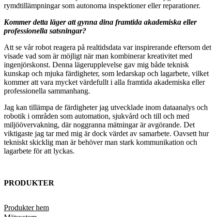
rymdtillämpningar som autonoma inspektioner eller reparationer.
Kommer detta läger att gynna dina framtida akademiska eller
professionella satsningar?
Att se vår robot reagera på realtidsdata var inspirerande eftersom det
visade vad som är möjligt när man kombinerar kreativitet med
ingenjörskonst. Denna lägerupplevelse gav mig både teknisk
kunskap och mjuka färdigheter, som ledarskap och lagarbete, vilket
kommer att vara mycket värdefullt i alla framtida akademiska eller
professionella sammanhang.
Jag kan tillämpa de färdigheter jag utvecklade inom dataanalys och
robotik i områden som automation, sjukvård och till och med
miljöövervakning, där noggranna mätningar är avgörande. Det
viktigaste jag tar med mig är dock värdet av samarbete. Oavsett hur
tekniskt skicklig man är behöver man stark kommunikation och
lagarbete för att lyckas.
PRODUKTER
Produkter hem