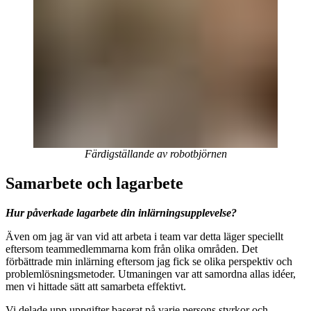
Färdigställande av robotbjörnen
Samarbete och lagarbete
Hur påverkade lagarbete din inlärningsupplevelse?
Även om jag är van vid att arbeta i team var detta läger speciellt
eftersom teammedlemmarna kom från olika områden. Det
förbättrade min inlärning eftersom jag fick se olika perspektiv och
problemlösningsmetoder. Utmaningen var att samordna allas idéer,
men vi hittade sätt att samarbeta effektivt.
Vi delade upp uppgifter baserat på varje persons styrkor och