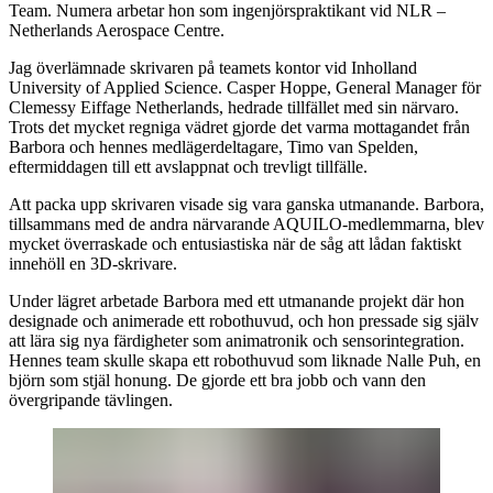
Team. Numera arbetar hon som ingenjörspraktikant vid NLR –
Netherlands Aerospace Centre.
Jag överlämnade skrivaren på teamets kontor vid Inholland
University of Applied Science. Casper Hoppe, General Manager för
Clemessy Eiffage Netherlands, hedrade tillfället med sin närvaro.
Trots det mycket regniga vädret gjorde det varma mottagandet från
Barbora och hennes medlägerdeltagare, Timo van Spelden,
eftermiddagen till ett avslappnat och trevligt tillfälle.
Att packa upp skrivaren visade sig vara ganska utmanande. Barbora,
tillsammans med de andra närvarande AQUILO-medlemmarna, blev
mycket överraskade och entusiastiska när de såg att lådan faktiskt
innehöll en 3D-skrivare.
Under lägret arbetade Barbora med ett utmanande projekt där hon
designade och animerade ett robothuvud, och hon pressade sig själv
att lära sig nya färdigheter som animatronik och sensorintegration.
Hennes team skulle skapa ett robothuvud som liknade Nalle Puh, en
björn som stjäl honung. De gjorde ett bra jobb och vann den
övergripande tävlingen.