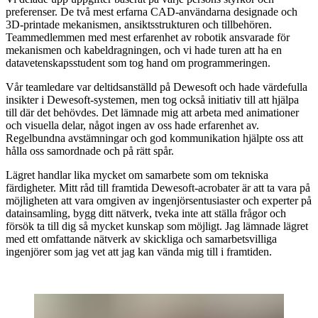
preferenser. De två mest erfarna CAD-användarna designade och
3D-printade mekanismen, ansiktsstrukturen och tillbehören.
Teammedlemmen med mest erfarenhet av robotik ansvarade för
mekanismen och kabeldragningen, och vi hade turen att ha en
datavetenskapsstudent som tog hand om programmeringen.
Vår teamledare var deltidsanställd på Dewesoft och hade värdefulla
insikter i Dewesoft-systemen, men tog också initiativ till att hjälpa
till där det behövdes. Det lämnade mig att arbeta med animationer
och visuella delar, något ingen av oss hade erfarenhet av.
Regelbundna avstämningar och god kommunikation hjälpte oss att
hålla oss samordnade och på rätt spår.
Lägret handlar lika mycket om samarbete som om tekniska
färdigheter. Mitt råd till framtida Dewesoft-acrobater är att ta vara på
möjligheten att vara omgiven av ingenjörsentusiaster och experter på
datainsamling, bygg ditt nätverk, tveka inte att ställa frågor och
försök ta till dig så mycket kunskap som möjligt. Jag lämnade lägret
med ett omfattande nätverk av skickliga och samarbetsvilliga
ingenjörer som jag vet att jag kan vända mig till i framtiden.