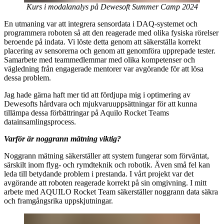
Kurs i modalanalys på Dewesoft Summer Camp 2024
En utmaning var att integrera sensordata i DAQ-systemet och
programmera roboten så att den reagerade med olika fysiska rörelser
beroende på indata. Vi löste detta genom att säkerställa korrekt
placering av sensorerna och genom att genomföra upprepade tester.
Samarbete med teammedlemmar med olika kompetenser och
vägledning från engagerade mentorer var avgörande för att lösa
dessa problem.
Jag hade gärna haft mer tid att fördjupa mig i optimering av
Dewesofts hårdvara och mjukvaruuppsättningar för att kunna
tillämpa dessa förbättringar på Aquilo Rocket Teams
datainsamlingsprocess.
Varför är noggrann mätning viktig?
Noggrann mätning säkerställer att system fungerar som förväntat,
särskilt inom flyg- och rymdteknik och robotik. Även små fel kan
leda till betydande problem i prestanda. I vårt projekt var det
avgörande att roboten reagerade korrekt på sin omgivning. I mitt
arbete med AQUILO Rocket Team säkerställer noggrann data säkra
och framgångsrika uppskjutningar.