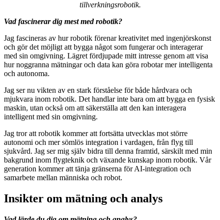
tillverkningsrobotik.
Vad fascinerar dig mest med robotik?
Jag fascineras av hur robotik förenar kreativitet med ingenjörskonst
och gör det möjligt att bygga något som fungerar och interagerar
med sin omgivning. Lägret fördjupade mitt intresse genom att visa
hur noggranna mätningar och data kan göra robotar mer intelligenta
och autonoma.
Jag ser nu vikten av en stark förståelse för både hårdvara och
mjukvara inom robotik. Det handlar inte bara om att bygga en fysisk
maskin, utan också om att säkerställa att den kan interagera
intelligent med sin omgivning.
Jag tror att robotik kommer att fortsätta utvecklas mot större
autonomi och mer sömlös integration i vardagen, från flyg till
sjukvård. Jag ser mig själv bidra till denna framtid, särskilt med min
bakgrund inom flygteknik och växande kunskap inom robotik. Vår
generation kommer att tänja gränserna för AI-integration och
samarbete mellan människa och robot.
Insikter om mätning och analys
Vad lärde du dig om mätning och analys?