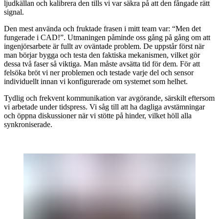
ljudkällan och kalibrera den tills vi var säkra på att den fångade rätt
signal.
Den mest använda och fruktade frasen i mitt team var: “Men det
fungerade i CAD!”. Utmaningen påminde oss gång på gång om att
ingenjörsarbete är fullt av oväntade problem. De uppstår först när
man börjar bygga och testa den faktiska mekanismen, vilket gör
dessa två faser så viktiga. Man måste avsätta tid för dem. För att
felsöka bröt vi ner problemen och testade varje del och sensor
individuellt innan vi konfigurerade om systemet som helhet.
Tydlig och frekvent kommunikation var avgörande, särskilt eftersom
vi arbetade under tidspress. Vi såg till att ha dagliga avstämningar
och öppna diskussioner när vi stötte på hinder, vilket höll alla
synkroniserade.