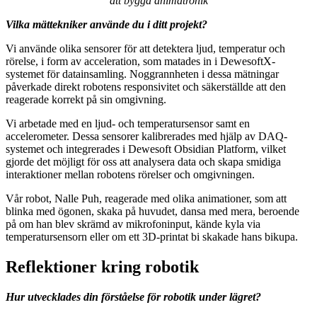
att bygga animatronik
Vilka mättekniker använde du i ditt projekt?
Vi använde olika sensorer för att detektera ljud, temperatur och
rörelse, i form av acceleration, som matades in i DewesoftX-
systemet för datainsamling. Noggrannheten i dessa mätningar
påverkade direkt robotens responsivitet och säkerställde att den
reagerade korrekt på sin omgivning.
Vi arbetade med en ljud- och temperatursensor samt en
accelerometer. Dessa sensorer kalibrerades med hjälp av DAQ-
systemet och integrerades i Dewesoft Obsidian Platform, vilket
gjorde det möjligt för oss att analysera data och skapa smidiga
interaktioner mellan robotens rörelser och omgivningen.
Vår robot, Nalle Puh, reagerade med olika animationer, som att
blinka med ögonen, skaka på huvudet, dansa med mera, beroende
på om han blev skrämd av mikrofoninput, kände kyla via
temperatursensorn eller om ett 3D-printat bi skakade hans bikupa.
Reflektioner kring robotik
Hur utvecklades din förståelse för robotik under lägret?