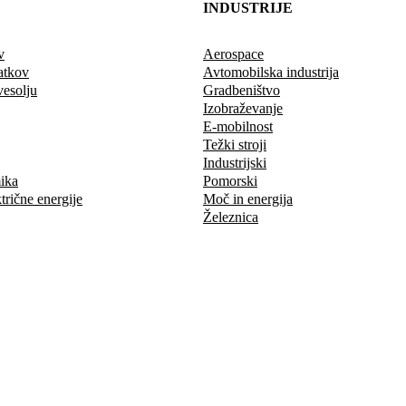
INDUSTRIJE
v
Aerospace
atkov
Avtomobilska industrija
vesolju
Gradbeništvo
Izobraževanje
E-mobilnost
Težki stroji
Industrijski
ika
Pomorski
trične energije
Moč in energija
Železnica