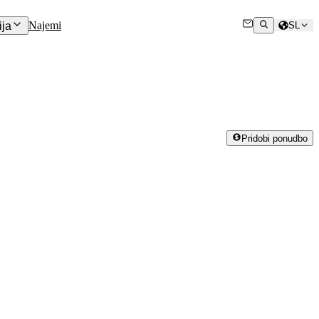
Najemi
ja
SL
Pridobi ponudbo