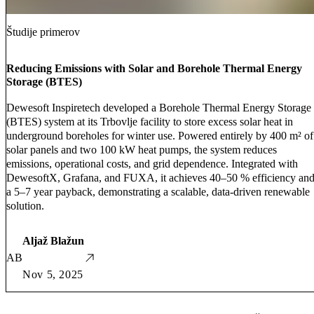
Študije primerov
Reducing Emissions with Solar and Borehole Thermal Energy
Storage (BTES)
Dewesoft Inspiretech developed a Borehole Thermal Energy Storage
(BTES) system at its Trbovlje facility to store excess solar heat in
underground boreholes for winter use. Powered entirely by 400 m² of
solar panels and two 100 kW heat pumps, the system reduces
emissions, operational costs, and grid dependence. Integrated with
DewesoftX, Grafana, and FUXA, it achieves 40–50 % efficiency an
a 5–7 year payback, demonstrating a scalable, data-driven renewable
solution.
Aljaž Blažun
AB
Nov 5, 2025