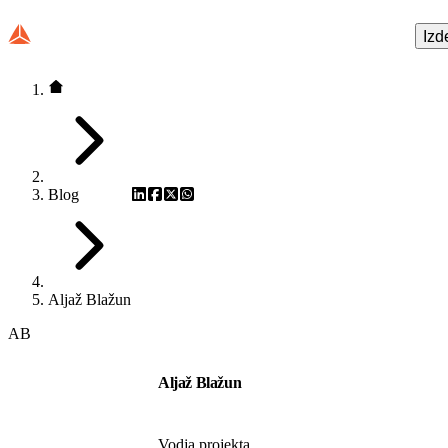
Izd
Blog
Aljaž Blažun
AB
Aljaž Blažun
Vodja projekta