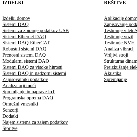
IZDELKI
REŠITVE
Izdelki domov
Aplikacije domo
Sistemi DAQ
Zapisovanje pod
Sistemi za zbiranje podatkov USB
Testiranje v letu/
Sistemi Ethernet DAQ
Testiranje vozil
Sistemi DAQ EtherCAT
Testiranje NVH
Robustni sistemi DAQ
Analiza vibracij
Prenosni sistemi DAQ
Vrtljivi stroji
Modularni sistemi DAQ
Strukturna dinam
Sistemi DAQ za visoke hitrosti
Preizkušanje elek
Sistemi DAQ in nadzorni sistemi
Akustika
Zapisovalniki podatkov
Spremljanje
Analizatorji moči
Spremljanje in naprave IoT
Programska oprema DAQ
Omrežni vmesniki
Senzorji
Dodatki
Najem sistema za zajem podatkov
Storitve