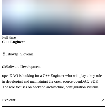
Full-time
C++ Engineer
Trbovlje
, Slovenia
Software Development
openDAQ is looking for a C++ Engineer who will play a key role
in developing and maintaining the open-source openDAQ SDK.
The role focuses on backend architecture, configuration systems,
and protocols that connect openDAQ with various industrial
systems. The new team member will ensure the stability, scalability,
Explorar
and performance of openDAQ, and will work on translating the