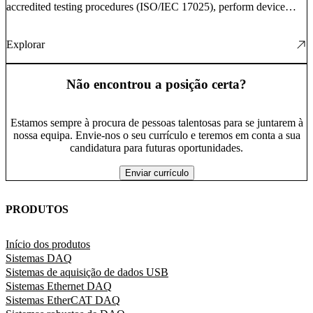
accredited testing procedures (ISO/IEC 17025), perform device
validation, and create hardware test setups using Python/Jupyter
environments.
Explorar
Não encontrou a posição certa?
Estamos sempre à procura de pessoas talentosas para se juntarem à
nossa equipa. Envie-nos o seu currículo e teremos em conta a sua
candidatura para futuras oportunidades.
Enviar currículo
PRODUTOS
Início dos produtos
Sistemas DAQ
Sistemas de aquisição de dados USB
Sistemas Ethernet DAQ
Sistemas EtherCAT DAQ