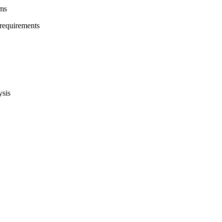
ems
 requirements
ysis