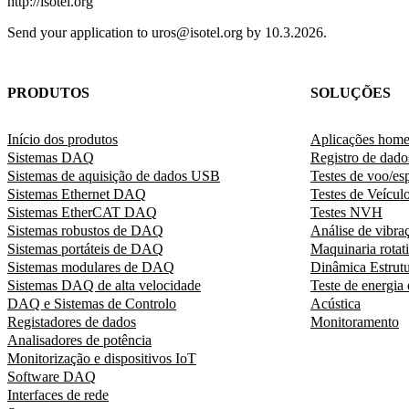
http://isotel.org
Send your application to uros@isotel.org by 10.3.2026.
PRODUTOS
SOLUÇÕES
Início dos produtos
Aplicações hom
Sistemas DAQ
Registro de dado
Sistemas de aquisição de dados USB
Testes de voo/es
Sistemas Ethernet DAQ
Testes de Veícul
Sistemas EtherCAT DAQ
Testes NVH
Sistemas robustos de DAQ
Análise de vibra
Sistemas portáteis de DAQ
Maquinaria rotat
Sistemas modulares de DAQ
Dinâmica Estrutu
Sistemas DAQ de alta velocidade
Teste de energia 
DAQ e Sistemas de Controlo
Acústica
Registadores de dados
Monitoramento
Analisadores de potência
Monitorização e dispositivos IoT
Software DAQ
Interfaces de rede