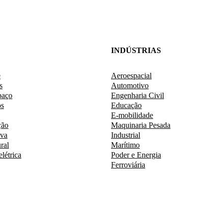
INDÚSTRIAS
e
Aeroespacial
s
Automotivo
paço
Engenharia Civil
os
Educação
E-mobilidade
ção
Maquinaria Pesada
iva
Industrial
ral
Marítimo
elétrica
Poder e Energia
Ferroviária