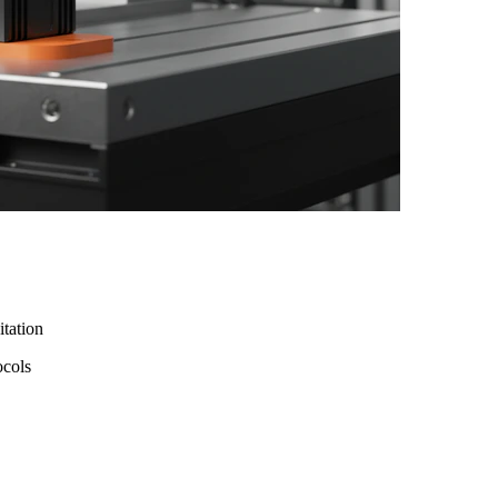
itation
ocols