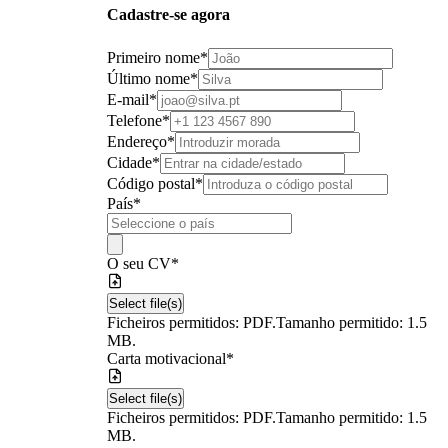
Cadastre-se agora
Primeiro nome
*
Último nome
*
E-mail
*
Telefone
*
Endereço
*
Cidade
*
Código postal
*
País
*
O seu CV
*
Select file(s)
Ficheiros permitidos: PDF.
Tamanho permitido: 1.5
MB.
Carta motivacional
*
Select file(s)
Ficheiros permitidos: PDF.
Tamanho permitido: 1.5
MB.