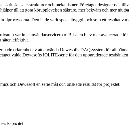
etskritiska sätesstrukturer och mekanismer. Företaget designar och tillv
jälper till att göra körupplevelsen säkrare, mer bekväm och mer njutba
rollprocesserna. Den hade varit specialbyggd, och som ett resultat var d
rdvaran var inte användarservicerbar. Bilsäten blev mer avancerade för
 säten effektivt.
sher hade erfarenhet av att använda Dewesofts DAQ-system för allmänna
öretaget valde Dewesofts IOLITE-serie för den uppgraderade testbänken
ics och Dewesoft en serie mål och önskade resultat för projektet:
ess kapacitet