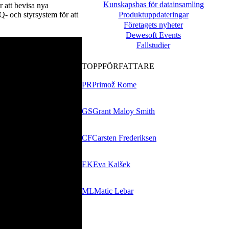
Kunskapsbas för datainsamling
r att bevisa nya
Produktuppdateringar
Q- och styrsystem för att
Företagets nyheter
Dewesoft Events
Fallstudier
TOPPFÖRFATTARE
PR
Primož Rome
GS
Grant Maloy Smith
CF
Carsten Frederiksen
EK
Eva Kalšek
ML
Matic Lebar