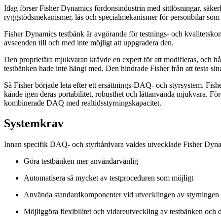
Idag förser Fisher Dynamics fordonsindustrin med sittlösningar, säkerh
ryggstödsmekanismer, lås och specialmekanismer för personbilar som h
Fisher Dynamics testbänk är avgörande för testnings- och kvalitetskont
avseenden till och med inte möjligt att uppgradera den.
Den proprietära mjukvaran krävde en expert för att modifieras, och hå
testbänken hade inte hängt med. Den hindrade Fisher från att testa sina
Så Fisher började leta efter ett ersättnings-DAQ- och styrsystem. Fi
kände igen deras portabilitet, robusthet och lättanvända mjukvara. F
kombinerade DAQ med realtidsstyrningskapacitet.
Systemkrav
Innan specifik DAQ- och styrhårdvara valdes utvecklade Fisher Dynam
Göra testbänken mer användarvänlig
Automatisera så mycket av testproceduren som möjligt
Använda standardkomponenter vid utvecklingen av styrningen
Möjliggöra flexibilitet och vidareutveckling av testbänken och d