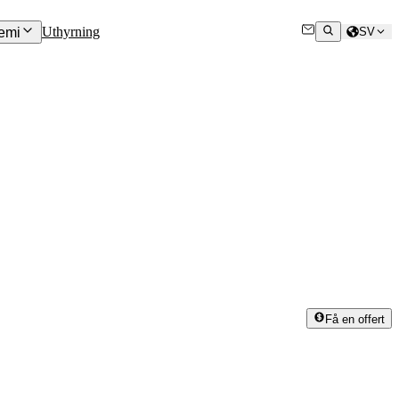
Uthyrning
emi
SV
Få en offert