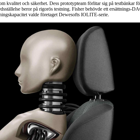
m kvalitet och säkerhet. Dess prototypteam förlitar sig på testbänkar fö
redsställelse beror på rigorös testning. Fisher behövde ett ersättnings-DA
ingskapacitet valde företaget Dewesofts IOLITE-serie.