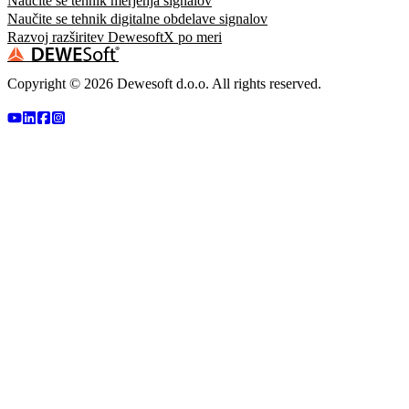
Naučite se tehnik merjenja signalov
Naučite se tehnik digitalne obdelave signalov
Razvoj razširitev DewesoftX po meri
Copyright ©
2026
Dewesoft d.o.o. All rights reserved.