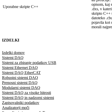
opisom, kaj 
Uporabne skripte C++
.dxs, v kater
skripto C++ u
datoteko .cb
pojavila kot
morali najpr
IZDELKI
Izdelki domov
Sistemi DAQ
Sistemi za zbiranje podatkov USB
Sistemi Ethernet DAQ
Sistemi DAQ EtherCAT
Robustni sistemi DAQ
Prenosni sistemi DAQ
Modularni sistemi DAQ
Sistemi DAQ za visoke hitrosti
Sistemi DAQ in nadzorni sistemi
Zapisovalniki podatkov
Analizatorji moči