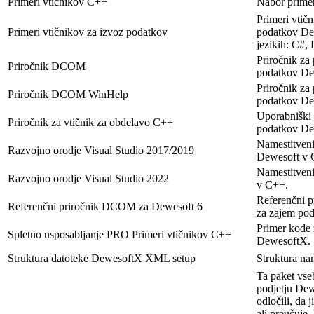
Primeri vtičnikov C++
Nabor prime
Primeri vtič
Primeri vtičnikov za izvoz podatkov
podatkov Dew
jezikih: C#,
Priročnik z
Priročnik DCOM
podatkov De
Priročnik z
Priročnik DCOM WinHelp
podatkov De
Uporabniški 
Priročnik za vtičnik za obdelavo C++
podatkov De
Namestitveni
Razvojno orodje Visual Studio 2017/2019
Dewesoft v 
Namestitveni
Razvojno orodje Visual Studio 2022
v C++.
Referenčni 
Referenčni priročnik DCOM za Dewesoft 6
za zajem po
Primer kode 
Spletno usposabljanje PRO Primeri vtičnikov C++
DewesoftX.
Struktura datoteke DewesoftX XML setup
Struktura n
Ta paket vse
podjetju Dewe
odločili, da
ali preučuj