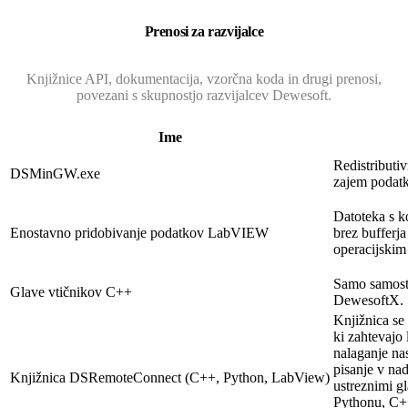
Prenosi za razvijalce
Knjižnice API, dokumentacija, vzorčna koda in drugi prenosi,
povezani s skupnostjo razvijalcev Dewesoft.
Ime
Redistributi
DSMinGW.exe
zajem podat
Datoteka s k
Enostavno pridobivanje podatkov LabVIEW
brez bufferj
operacijskim
Samo samosto
Glave vtičnikov C++
DewesoftX.
Knjižnica se
ki zahtevajo
nalaganje na
pisanje v na
Knjižnica DSRemoteConnect (C++, Python, LabView)
ustreznimi g
Pythonu, C++