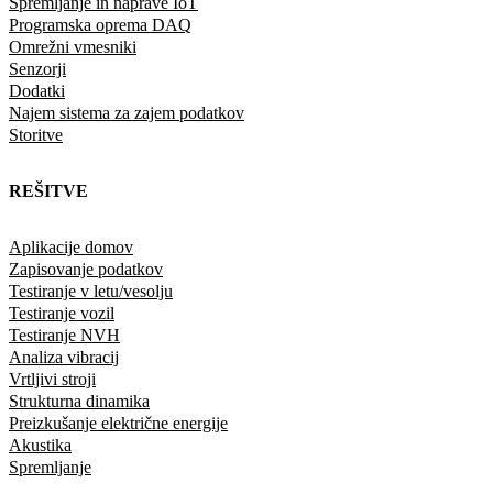
Spremljanje in naprave IoT
Programska oprema DAQ
Omrežni vmesniki
Senzorji
Dodatki
Najem sistema za zajem podatkov
Storitve
REŠITVE
Aplikacije domov
Zapisovanje podatkov
Testiranje v letu/vesolju
Testiranje vozil
Testiranje NVH
Analiza vibracij
Vrtljivi stroji
Strukturna dinamika
Preizkušanje električne energije
Akustika
Spremljanje