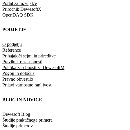
Portal za razvijalce
Priročnik DewesoftX
OpenDAQ SDK
PODJETJE
O podjetju
Reference
Prihajajoči sejmi in prireditve
Pravilnik o zasebnosti
Politika zasebnosti za DewesoftM
Pogoji in določila
Pravno obvestilo
Prijavi varnostno ranljivost
BLOG IN NOVICE
Dewesoft Blog
Študije praktičnega primera
Študije primerov