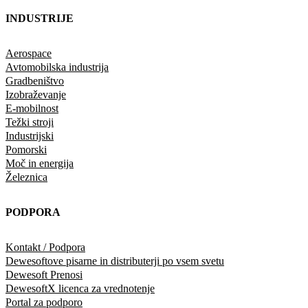
INDUSTRIJE
Aerospace
Avtomobilska industrija
Gradbeništvo
Izobraževanje
E-mobilnost
Težki stroji
Industrijski
Pomorski
Moč in energija
Železnica
PODPORA
Kontakt / Podpora
Dewesoftove pisarne in distributerji po vsem svetu
Dewesoft Prenosi
DewesoftX licenca za vrednotenje
Portal za podporo