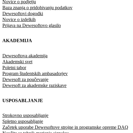
Novice o podjetju
Baza znanja o pridobivanju podatkov
Dewesoftovi dogodki
Novice o izdelkih
Prijava na Dewesoftovo glasilo
AKADEMIJA
Dewesoftova akademija
Akademski svet
Poletni tabor
Program študentskih ambasadorjev
Dewesoft za poučevanje
Dewesoft za akademske raziskave
USPOSABLJANJE
Strokovno usposabljanje
Spletno usposabljanje
Začetek uporabe Dewesoftove strojne in programske opreme DAQ