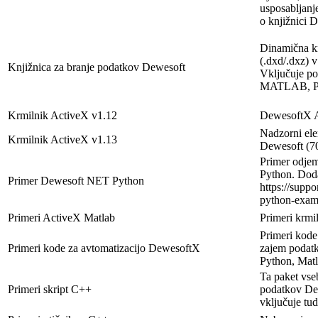
usposabljanj
o knjižnici
Dinamična kn
(.dxd/.dxz) 
Knjižnica za branje podatkov Dewesoft
Vključuje po
MATLAB, Py
Krmilnik ActiveX v1.12
DewesoftX Ac
Nadzorni ele
Krmilnik ActiveX v1.13
Dewesoft (7
Primer odje
Python. Dodat
Primer Dewesoft NET Python
https://supp
python-examp
Primeri ActiveX Matlab
Primeri krmi
Primeri kode
Primeri kode za avtomatizacijo DewesoftX
zajem podatk
Python, Mat
Ta paket vse
Primeri skript C++
podatkov Dew
vključuje tu