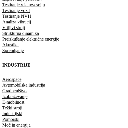
Testiranje v letu/vesolju
Testiranje vozil
Testiranje NVH
Analiza vibracij
Vrtljivi stroji
Strukturna dinamika
Preizkušanje električne energije
Akustika
Spremljanje
INDUSTRIJE
Aerospace
Avtomobilska industrija
Gradbeništvo
Izobraževanje
E-mobilnost
Težki stroji
Industrijski
Pomorski
Moč in energija