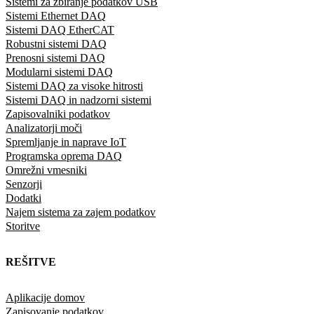
Sistemi za zbiranje podatkov USB
Sistemi Ethernet DAQ
Sistemi DAQ EtherCAT
Robustni sistemi DAQ
Prenosni sistemi DAQ
Modularni sistemi DAQ
Sistemi DAQ za visoke hitrosti
Sistemi DAQ in nadzorni sistemi
Zapisovalniki podatkov
Analizatorji moči
Spremljanje in naprave IoT
Programska oprema DAQ
Omrežni vmesniki
Senzorji
Dodatki
Najem sistema za zajem podatkov
Storitve
REŠITVE
Aplikacije domov
Zapisovanje podatkov