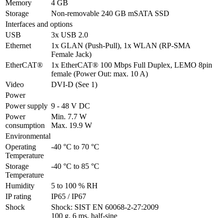
Memory
4 GB
Storage
Non-removable 240 GB mSATA SSD
Interfaces and options
USB
3x USB 2.0
Ethernet
1x GLAN (Push-Pull), 1x WLAN (RP-SMA 
Female Jack)
EtherCAT®
1x EtherCAT® 100 Mbps Full Duplex, LEMO 8pin 
female (Power Out: max. 10 A)
Video
DVI-D (See 1)
Power
Power supply
9 - 48 V DC
Power 
Min. 7.7 W 

consumption
Max. 19.9 W
Environmental
Operating 
-40 °C to 70 °C
Temperature
Storage 
-40 °C to 85 °C
Temperature
Humidity
5 to 100 % RH
IP rating
IP65 / IP67
Shock
Shock: SIST EN 60068-2-27:2009 

100 g, 6 ms, half-sine
