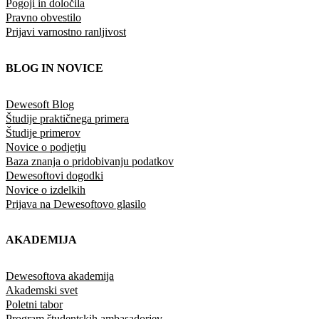
Pogoji in določila
Pravno obvestilo
Prijavi varnostno ranljivost
BLOG IN NOVICE
Dewesoft Blog
Študije praktičnega primera
Študije primerov
Novice o podjetju
Baza znanja o pridobivanju podatkov
Dewesoftovi dogodki
Novice o izdelkih
Prijava na Dewesoftovo glasilo
AKADEMIJA
Dewesoftova akademija
Akademski svet
Poletni tabor
Program študentskih ambasadorjev