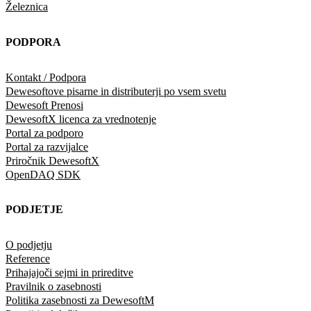
Železnica
PODPORA
Kontakt / Podpora
Dewesoftove pisarne in distributerji po vsem svetu
Dewesoft Prenosi
DewesoftX licenca za vrednotenje
Portal za podporo
Portal za razvijalce
Priročnik DewesoftX
OpenDAQ SDK
PODJETJE
O podjetju
Reference
Prihajajoči sejmi in prireditve
Pravilnik o zasebnosti
Politika zasebnosti za DewesoftM