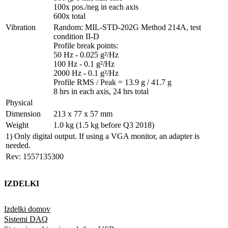
100x pos./neg in each axis

600x total
Vibration
Random: MIL-STD-202G Method 214A, test 
condition II-D

Profile break points:

50 Hz - 0.025 g²/Hz

100 Hz - 0.1 g²/Hz

2000 Hz - 0.1 g²/Hz

Profile RMS / Peak = 13.9 g / 41.7 g

8 hrs in each axis, 24 hrs total
Physical
Dimension
213 x 77 x 57 mm
Weight
1.0 kg (1.5 kg before Q3 2018)
1) Only digital output. If using a VGA monitor, an adapter is
needed.
Rev: 1557135300
IZDELKI
Izdelki domov
Sistemi DAQ