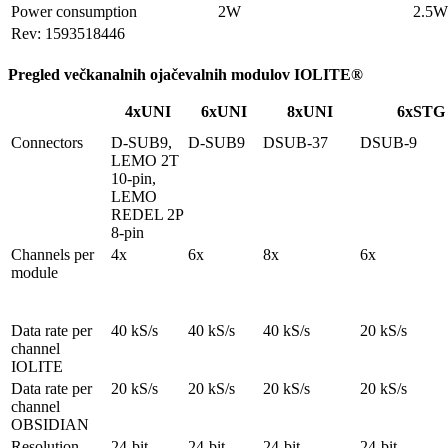
Power consumption
2W
2.5W
Rev: 1593518446
Pregled večkanalnih ojačevalnih modulov IOLITE®
4xUNI
6xUNI
8xUNI
6xSTG
Connectors
D-SUB9, 
D-SUB9
DSUB-37
DSUB-9
LEMO 2T 
10-pin, 
LEMO 
REDEL 2P 
8-pin
Channels per 
4x
6x
8x
6x
module
Data rate per 
40 kS/s
40 kS/s
40 kS/s
20 kS/s
channel

IOLITE
Data rate per 
20 kS/s
20 kS/s
20 kS/s
20 kS/s
channel

OBSIDIAN
Resolution
24-bit
24-bit
24-bit
24-bit