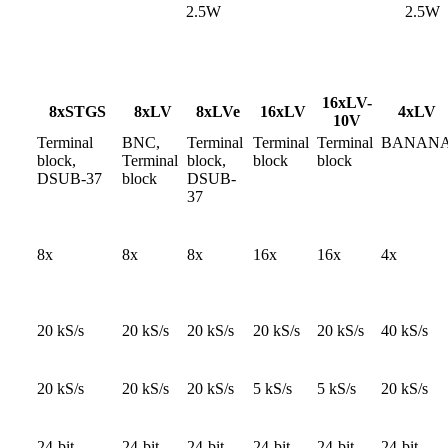
2.5W
2.5W
16xLV-
8xSTGS
8xLV
8xLVe
16xLV
4xLV
10V
Terminal 
BNC, 
Terminal 
Terminal 
Terminal 
BANAN
block, 
Terminal 
block, 
block
block
DSUB-37
block
DSUB-
37
8x
8x
8x
16x
16x
4x
20 kS/s
20 kS/s
20 kS/s
20 kS/s
20 kS/s
40 kS/s
20 kS/s
20 kS/s
20 kS/s
5 kS/s
5 kS/s
20 kS/s
24-bit
24-bit
24-bit
24-bit
24-bit
24-bit