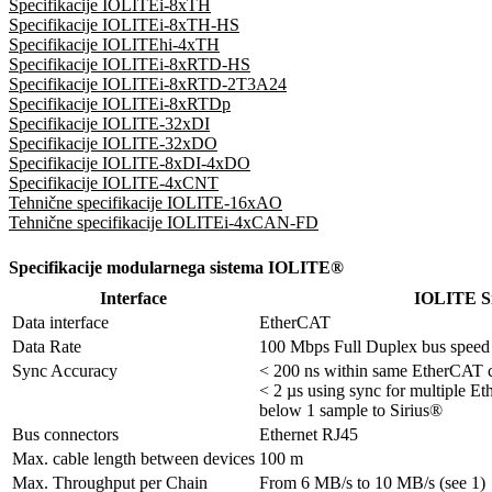
Specifikacije IOLITEi-8xTH
Specifikacije IOLITEi-8xTH-HS
Specifikacije IOLITEhi-4xTH
Specifikacije IOLITEi-8xRTD-HS
Specifikacije IOLITEi-8xRTD-2T3A24
Specifikacije IOLITEi-8xRTDp
Specifikacije IOLITE-32xDI
Specifikacije IOLITE-32xDO
Specifikacije IOLITE-8xDI-4xDO
Specifikacije IOLITE-4xCNT
Tehnične specifikacije IOLITE-16xAO
Tehnične specifikacije IOLITEi-4xCAN-FD
Specifikacije modularnega sistema IOLITE®
Interface
IOLITE Si
Data interface
EtherCAT
Data Rate
100 Mbps Full Duplex bus speed
Sync Accuracy
< 200 ns within same EtherCAT c
< 2 µs using sync for multiple Et
below 1 sample to Sirius®
Bus connectors
Ethernet RJ45
Max. cable length between devices
100 m
Max. Throughput per Chain
From 6 MB/s to 10 MB/s (see 1)