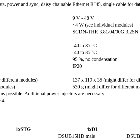
ata, power and sync, daisy chainable
Ethernet RJ45, single cable for da
9 V - 48 V
~4 W (see individual modules)
SCDN-THR 3.81/04/90G 3.2SN
-40 to 85 °C
-40 to 85 °C
95 %, no condensation
IP20
 different modules)
137 x 119 x 35 (might differ for d
modules)
530 g (might differ for different 
ins possible. Additional power injectors are necessary.
24.
1xSTG
4xDI
DSUB15HD male
DSUB