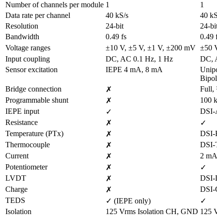
Number of channels per module
1
1
Data rate per channel
40 kS/s
40 kS
Resolution
24-bit
24-bi
Bandwidth
0.49 fs
0.49 
Voltage ranges
±10 V, ±5 V, ±1 V, ±200 mV
±50 
Input coupling
DC, AC 0.1 Hz, 1 Hz
DC, 
Sensor excitation
IEPE 4 mA, 8 mA
Unipo
Bipol
Bridge connection
Full,
✗
Programmable shunt
100 
✗
IEPE input
DSI
✓
Resistance
✗
✓
Temperature (PTx)
DSI
✗
Thermocouple
DSI
✗
Current
2 mA,
✗
Potentiometer
✗
✓
LVDT
DSI
✗
Charge
DSI
✗
TEDS
✓ (IEPE only)
✓
Isolation
125 Vrms Isolation CH, GND
125 