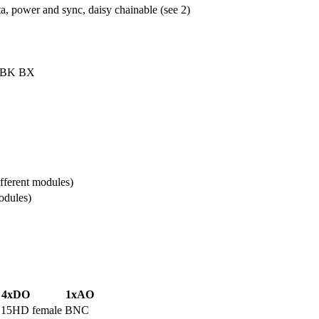
ta, power and sync, daisy chainable (see 2)
 BK BX
ifferent modules)
modules)
4xDO
1xAO
15HD female
BNC