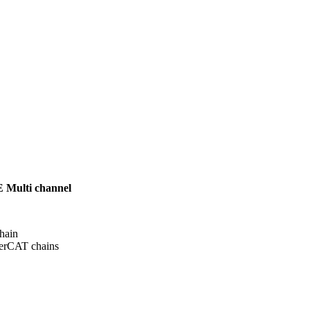
 Multi channel
ain

herCAT chains
