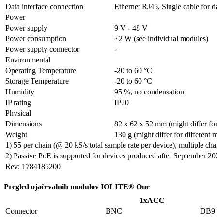
Data interface connection
Ethernet RJ45, Single cable for d
Power
Power supply
9 V - 48 V
Power consumption
~2 W (see individual modules)
Power supply connector
-
Environmental
Operating Temperature
-20 to 60 °C
Storage Temperature
-20 to 60 °C
Humidity
95 %, no condensation
IP rating
IP20
Physical
Dimensions
82 x 62 x 52 mm (might differ for
Weight
130 g (might differ for different 
1) 55 per chain (@ 20 kS/s total sample rate per device), multiple cha
2) Passive PoE is supported for devices produced after September 20
Rev: 1784185200
Pregled ojačevalnih modulov IOLITE® One
1xACC
Connector
BNC
DB9