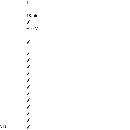
1
18-bit
✗
±10 V
✗
✗
✗
✗
✗
✗
✗
✗
✗
✗
✗
✗
ND
✗