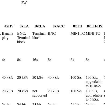
2W
4xHV
8xLA
16xLA
8xACC
8xTH
8xTH-HS
A
Banana 
BNC, 
Terminal 
BNC
MINI TC
MINI TC
plug
Terminal 
block
block
4x
8x
16x
8x
8x
8x
40 kS/s
20 kS/s
20 kS/s
40 kS/s
100 S/s
100 S/s, 
upgradable 
to 10 kS/s
20 kS/s
20 kS/s
not 
20 kS/s
100 S/s
100 S/s, 
supported
upgradable 
to 5 kS/s
24-bit
24-bit
24-bit
24-bit
24-bit
24-bit