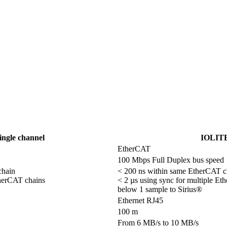
ngle channel
IOLITE
EtherCAT
100 Mbps Full Duplex bus speed
hain

< 200 ns within same EtherCAT ch
herCAT chains

< 2 µs using sync for multiple Et
below 1 sample to Sirius®
Ethernet RJ45
100 m
From 6 MB/s to 10 MB/s