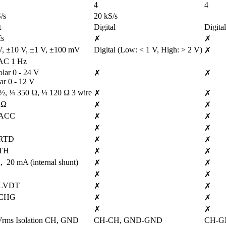
4
4
/s
20 kS/s
t
Digital
Digital
fs
✗
✗
V, ±10 V, ±1 V, ±100 mV
Digital (Low: < 1 V, High: > 2 V)
✗
AC 1 Hz
lar 0 - 24 V

✗
✗
ar 0 - 12 V
 ½, ¼ 350 Ω, ¼ 120 Ω 3 wire
✗
✗
kΩ
✗
✗
-ACC
✗
✗
✗
✗
-RTD
✗
✗
-TH
✗
✗
  20 mA (internal shunt)
✗
✗
✗
✗
-LVDT
✗
✗
-CHG
✗
✗
✗
✗
Vrms Isolation CH, GND
CH-CH, GND-GND
CH-G