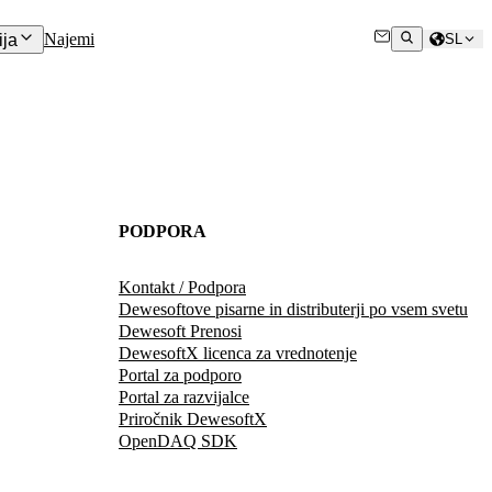
Najemi
ja
SL
PODPORA
Kontakt / Podpora
Dewesoftove pisarne in distributerji po vsem svetu
Dewesoft Prenosi
DewesoftX licenca za vrednotenje
Portal za podporo
Portal za razvijalce
Priročnik DewesoftX
OpenDAQ SDK