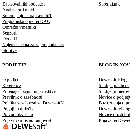
Zapisovalniki podatkov
Spremljanje
Analizatorji moči
Spremljanje in naprave IoT
Programska oprema DAQ
Omrežni vmesniki
Senzorji
Dodatki
Najem sistema za zajem podatkov
Storitve
PODJETJE
BLOG IN NOV
O podjetju
Dewesoft Blog
Reference
Študije praktičn
Prihajajoči sejmi in prireditve
Študije primerov
Pravilnik o zasebnosti
Novice o podjetj
Politika zasebnosti za DewesoftM
Baza znanja o pr
Pogoji in določila
Dewesoftovi do
Pravno obvestilo
Novice o izdelki
Prijavi varnostno ranljivost
Prijava na Dewes