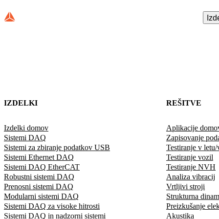
Izd
IZDELKI
REŠITVE
Izdelki domov
Aplikacije domo
Sistemi DAQ
Zapisovanje pod
Sistemi za zbiranje podatkov USB
Testiranje v letu/
Sistemi Ethernet DAQ
Testiranje vozil
Sistemi DAQ EtherCAT
Testiranje NVH
Robustni sistemi DAQ
Analiza vibracij
Prenosni sistemi DAQ
Vrtljivi stroji
Modularni sistemi DAQ
Strukturna dinam
Sistemi DAQ za visoke hitrosti
Preizkušanje elek
Sistemi DAQ in nadzorni sistemi
Akustika