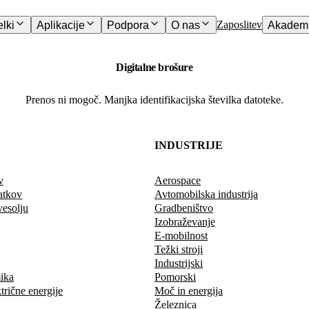
Zaposlitev
elki
Aplikacije
Podpora
O nas
Akademi
Digitalne brošure
Prenos ni mogoč. Manjka identifikacijska številka datoteke.
INDUSTRIJE
v
Aerospace
atkov
Avtomobilska industrija
vesolju
Gradbeništvo
Izobraževanje
E-mobilnost
Težki stroji
Industrijski
ika
Pomorski
trične energije
Moč in energija
Železnica