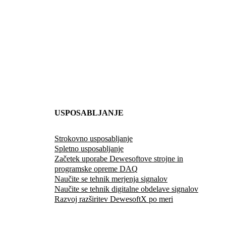
USPOSABLJANJE
Strokovno usposabljanje
Spletno usposabljanje
Začetek uporabe Dewesoftove strojne in
programske opreme DAQ
Naučite se tehnik merjenja signalov
Naučite se tehnik digitalne obdelave signalov
Razvoj razširitev DewesoftX po meri