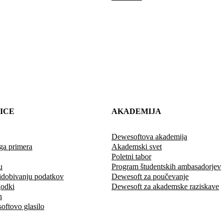
ICE
AKADEMIJA
Dewesoftova akademija
ega primera
Akademski svet
Poletni tabor
u
Program študentskih ambasadorjev
idobivanju podatkov
Dewesoft za poučevanje
godki
Dewesoft za akademske raziskave
h
oftovo glasilo