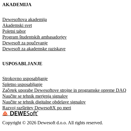
AKADEMIJA
Dewesoftova akademija
Akademski svet
Poletni tabor
Program študentskih ambasadorjev
Dewesoft za poučevanje
Dewesoft za akademske raziskave
USPOSABLJANJE
Strokovno usposabljanje
Spletno usposabljanje
Začetek uporabe Dewesoftove strojne in programske opreme DAQ
Naučite se tehnik merjenja signalov
Naučite se tehnik digitalne obdelave signalov
Razvoj razširitev DewesoftX po meri
Copyright ©
2026
Dewesoft d.o.o. All rights reserved.