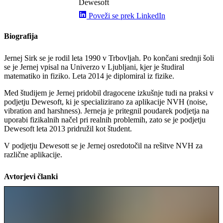
Dewesoft
Poveži se prek LinkedIn
Biografija
Jernej Sirk se je rodil leta 1990 v Trbovljah. Po končani srednji šoli
se je Jernej vpisal na Univerzo v Ljubljani, kjer je študiral
matematiko in fiziko. Leta 2014 je diplomiral iz fizike.
Med študijem je Jernej pridobil dragocene izkušnje tudi na praksi v
podjetju Dewesoft, ki je specializirano za aplikacije NVH (noise,
vibration and harshness). Jerneja je pritegnil poudarek podjetja na
uporabi fizikalnih načel pri realnih problemih, zato se je podjetju
Dewesoft leta 2013 pridružil kot študent.
V podjetju Dewesott se je Jernej osredotočil na rešitve NVH za
različne aplikacije.
Avtorjevi članki