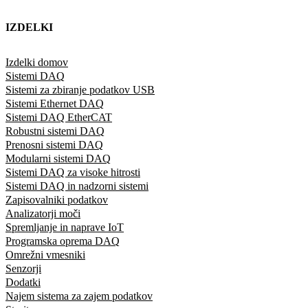
IZDELKI
Izdelki domov
Sistemi DAQ
Sistemi za zbiranje podatkov USB
Sistemi Ethernet DAQ
Sistemi DAQ EtherCAT
Robustni sistemi DAQ
Prenosni sistemi DAQ
Modularni sistemi DAQ
Sistemi DAQ za visoke hitrosti
Sistemi DAQ in nadzorni sistemi
Zapisovalniki podatkov
Analizatorji moči
Spremljanje in naprave IoT
Programska oprema DAQ
Omrežni vmesniki
Senzorji
Dodatki
Najem sistema za zajem podatkov