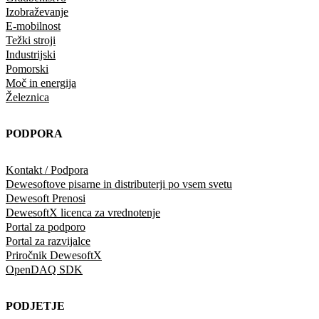
Izobraževanje
E-mobilnost
Težki stroji
Industrijski
Pomorski
Moč in energija
Železnica
PODPORA
Kontakt / Podpora
Dewesoftove pisarne in distributerji po vsem svetu
Dewesoft Prenosi
DewesoftX licenca za vrednotenje
Portal za podporo
Portal za razvijalce
Priročnik DewesoftX
OpenDAQ SDK
PODJETJE