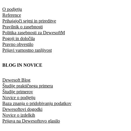
O podjetju
Reference
Prihajajoči sejmi in prireditve
Pravilnik o zasebnosti
Politika zasebnosti za DewesoftM
Pogoji in določila
Pravno obvestilo
Prijavi varnostno ranljivost
BLOG IN NOVICE
Dewesoft Blog
Študije praktičnega primera
Študije primerov
Novice o podjetju
Baza znanja o pridobivanju podatkov
Dewesoftovi dogodki
Novice o izdelkih
Prijava na Dewesoftovo glasilo