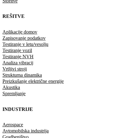
Storitve
REŠITVE
Aplikacije domov
Zapisovanje podatkov
Testiranje v letu/vesolju
Testiranje vozil
Testiranje NVH
Analiza vibracij
Vrtljivi stroji
Strukturna dinamika
Preizkušanje električne energije
Akustika
Spremljanje
INDUSTRIJE
Aerospace
Avtomobilska industrija
Gradbeništvo