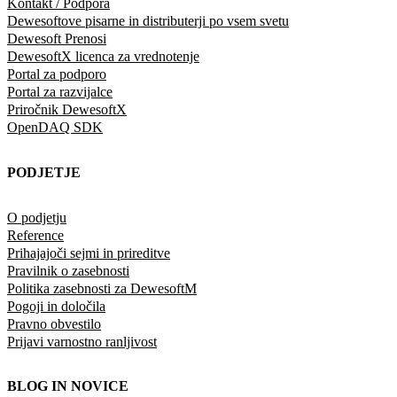
Kontakt / Podpora
Dewesoftove pisarne in distributerji po vsem svetu
Dewesoft Prenosi
DewesoftX licenca za vrednotenje
Portal za podporo
Portal za razvijalce
Priročnik DewesoftX
OpenDAQ SDK
PODJETJE
O podjetju
Reference
Prihajajoči sejmi in prireditve
Pravilnik o zasebnosti
Politika zasebnosti za DewesoftM
Pogoji in določila
Pravno obvestilo
Prijavi varnostno ranljivost
BLOG IN NOVICE