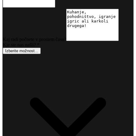
Kaj radi počnete v prostem času?
Kje ste nas našli?
*
Izberite možnost...