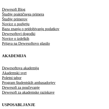
Dewesoft Blog
Študije praktičnega primera
Študije primerov
Novice o podjetju
Baza znanja o pridobivanju podatkov
Dewesoftovi dogodki
Novice o izdelkih
Prijava na Dewesoftovo glasilo
AKADEMIJA
Dewesoftova akademija
Akademski svet
Poletni tabor
Program študentskih ambasadorjev
Dewesoft za poučevanje
Dewesoft za akademske raziskave
USPOSABLJANJE