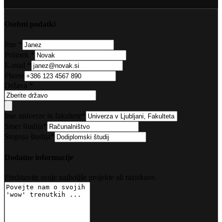
Osebni podatki
Ime
*
Priimek
*
E-mail
*
Phone
Država
*
Ime univerze in fakultete
*
Smer študija
*
Stopnja študija
*
Dodatne informacije
Predstavite svoje najboljše projekte ali raziskave.