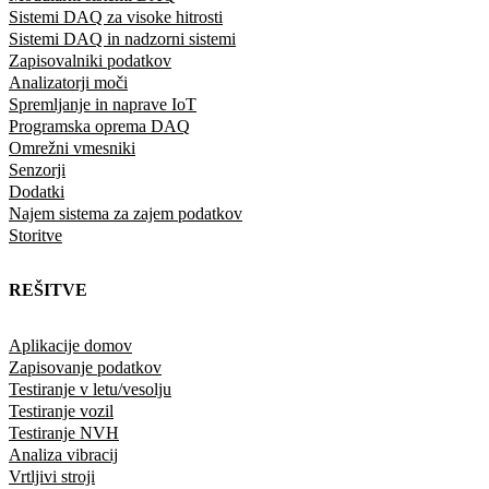
Sistemi DAQ za visoke hitrosti
Sistemi DAQ in nadzorni sistemi
Zapisovalniki podatkov
Analizatorji moči
Spremljanje in naprave IoT
Programska oprema DAQ
Omrežni vmesniki
Senzorji
Dodatki
Najem sistema za zajem podatkov
Storitve
REŠITVE
Aplikacije domov
Zapisovanje podatkov
Testiranje v letu/vesolju
Testiranje vozil
Testiranje NVH
Analiza vibracij
Vrtljivi stroji