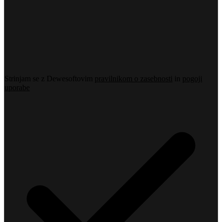
Strinjam se z Dewesoftovim
pravilnikom o zasebnosti
in
pogoji
uporabe