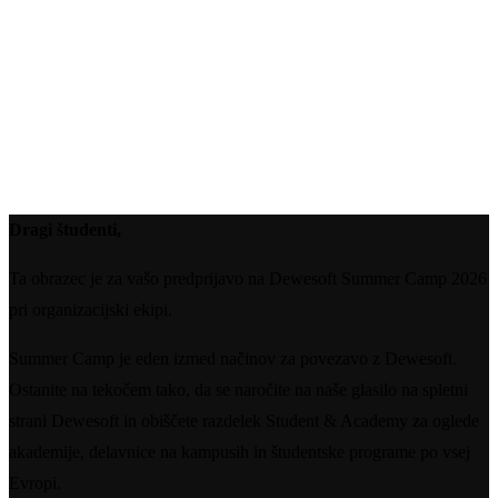
Dragi študenti,
Ta obrazec je za vašo predprijavo na Dewesoft Summer Camp 2026
pri organizacijski ekipi.
Summer Camp je eden izmed načinov za povezavo z Dewesoft.
Ostanite na tekočem tako, da se naročite na naše glasilo na spletni
strani Dewesoft in obiščete razdelek Student & Academy za oglede
akademije, delavnice na kampusih in študentske programe po vsej
Evropi.