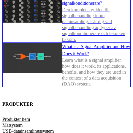
signalkonditionerare?
Den kompletta guiden till
signalbehandling inom
datainsamling. Lär dig vad
signalbehandling är, typer av
signalkonditionerare och tekniken
bakom.
What is a Signal Amplifier and How
Does it Work?
Learn what is a signal amplifier,
how does it work, its applications,
benefits, and how they are used in
the context of a data acquisition
(DAQ) system.
PRODUKTER
Produkter hem
Mätsystem
USB-datainsamlingssystem