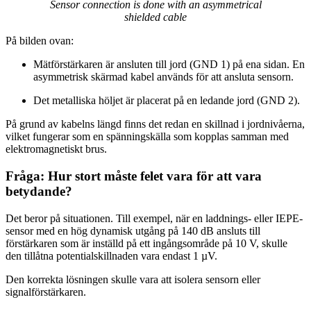
Sensor connection is done with an asymmetrical
shielded cable
På bilden ovan:
Mätförstärkaren är ansluten till jord (GND 1) på ena sidan. En
asymmetrisk skärmad kabel används för att ansluta sensorn.
Det metalliska höljet är placerat på en ledande jord (GND 2).
På grund av kabelns längd finns det redan en skillnad i jordnivåerna,
vilket fungerar som en spänningskälla som kopplas samman med
elektromagnetiskt brus.
Fråga: Hur stort måste felet vara för att vara
betydande?
Det beror på situationen. Till exempel, när en laddnings- eller IEPE-
sensor med en hög dynamisk utgång på 140 dB ansluts till
förstärkaren som är inställd på ett ingångsområde på 10 V, skulle
den tillåtna potentialskillnaden vara endast 1 µV.
Den korrekta lösningen skulle vara att isolera sensorn eller
signalförstärkaren.