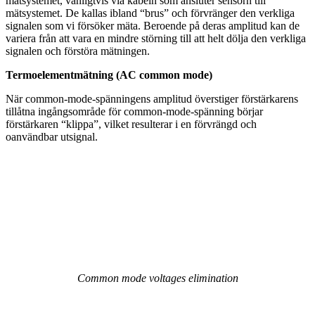
mätsystemet, vanligtvis via kabeln som ansluter sensorn till
mätsystemet. De kallas ibland “brus” och förvränger den verkliga
signalen som vi försöker mäta. Beroende på deras amplitud kan de
variera från att vara en mindre störning till att helt dölja den verkliga
signalen och förstöra mätningen.
Termoelementmätning (AC common mode)
När common-mode-spänningens amplitud överstiger förstärkarens
tillåtna ingångsområde för common-mode-spänning börjar
förstärkaren “klippa”, vilket resulterar i en förvrängd och
oanvändbar utsignal.
Common mode voltages elimination