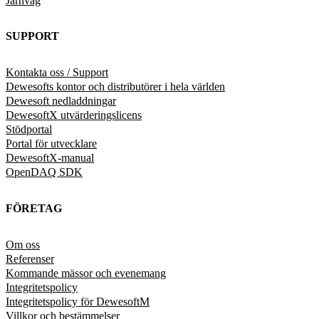
Järnväg
SUPPORT
Kontakta oss / Support
Dewesofts kontor och distributörer i hela världen
Dewesoft nedladdningar
DewesoftX utvärderingslicens
Stödportal
Portal för utvecklare
DewesoftX-manual
OpenDAQ SDK
FÖRETAG
Om oss
Referenser
Kommande mässor och evenemang
Integritetspolicy
Integritetspolicy för DewesoftM
Villkor och bestämmelser