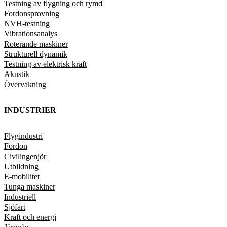
Testning av flygning och rymd
Fordonsprovning
NVH-testning
Vibrationsanalys
Roterande maskiner
Strukturell dynamik
Testning av elektrisk kraft
Akustik
Övervakning
INDUSTRIER
Flygindustri
Fordon
Civilingenjör
Utbildning
E-mobilitet
Tunga maskiner
Industriell
Sjöfart
Kraft och energi