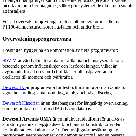
I många tillämpningar kan DMM-enheter fästas på konstruktionen
med klämmor eller magneter, vilket gör systemet flexibelt och snabbt
att installera.
För att övervaka omgivnings- och asfalttemperatur installeras
PT100-temperatursensorer i asfalten och under bron.
Övervakningsprogramvara
Lösningen bygger på en kombination av flera programvaror:
SiWIM
används för att samla in trafikdata och analysera broars
beteende genom influenslinjer och lastfördelningar, vilket är
avgörande för att omvandla trafiklaster till lastpåverkan och
axellaster till moment och tvärkrafter.
DewesoftX
är programvara för test och mätning som används för
signalbehandling, datainsamling, analys och visualisering.
Dewesoft Historian
är en databastjänst för långsiktig övervakning
som lagrar data i en InfluxDB-tidsseriedatabas.
Dewesoft Artemis OMA
är en mjukvaruplattform för analys av
strukturdynamik i byggnadsverk och andra konstruktioner där
kontrollerad excitation är svår. Den möjliggör bestämning av
modformer, egenfrekvenser och dämpningsförhållanden baserat