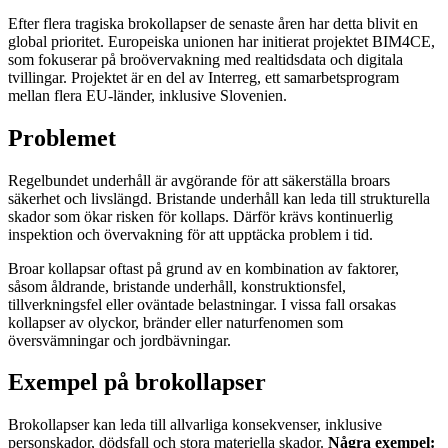
Efter flera tragiska brokollapser de senaste åren har detta blivit en
global prioritet. Europeiska unionen har initierat projektet BIM4CE,
som fokuserar på broövervakning med realtidsdata och digitala
tvillingar. Projektet är en del av Interreg, ett samarbetsprogram
mellan flera EU-länder, inklusive Slovenien.
Problemet
Regelbundet underhåll är avgörande för att säkerställa broars
säkerhet och livslängd. Bristande underhåll kan leda till strukturella
skador som ökar risken för kollaps. Därför krävs kontinuerlig
inspektion och övervakning för att upptäcka problem i tid.
Broar kollapsar oftast på grund av en kombination av faktorer,
såsom åldrande, bristande underhåll, konstruktionsfel,
tillverkningsfel eller oväntade belastningar. I vissa fall orsakas
kollapser av olyckor, bränder eller naturfenomen som
översvämningar och jordbävningar.
Exempel på brokollapser
Brokollapser kan leda till allvarliga konsekvenser, inklusive
personskador, dödsfall och stora materiella skador.
Några exempel: