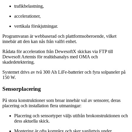
trafikbelastning,
accelerationer,
vertikala förskjutningar.
Programvaran är webbaserad och plattformsoberoende, vilket
innebär att den kan nås från valfri enhet.
Rådata för acceleration från DewesoftX skickas via FTP till
Dewesoft Artemis för realtidsanalys med OMA och
skadedetektering.
Systemet drivs av två 300 Ah LiFe-batterier och fyra solpaneler på
150 W.
Sensorplacering
På stora konstruktioner som broar innebär val av sensorer, deras
placering och installation flera utmaningar:
Placering och sensortyper väljs utifrån brokonstruktionen och
dess aktuella skick.
Montering är ofta komplex och sker vanligtvis under