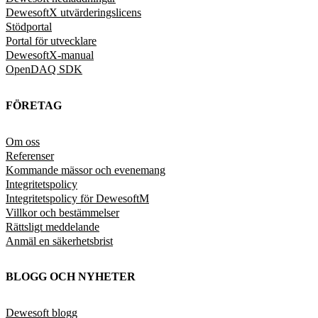
DewesoftX utvärderingslicens
Stödportal
Portal för utvecklare
DewesoftX-manual
OpenDAQ SDK
FÖRETAG
Om oss
Referenser
Kommande mässor och evenemang
Integritetspolicy
Integritetspolicy för DewesoftM
Villkor och bestämmelser
Rättsligt meddelande
Anmäl en säkerhetsbrist
BLOGG OCH NYHETER
Dewesoft blogg