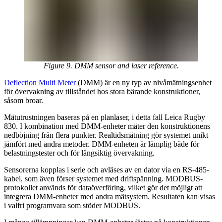
Figure 9. DMM sensor and laser reference.
Deflection Multi Meter
(DMM) är en ny typ av nivåmätningsenhet
för övervakning av tillståndet hos stora bärande konstruktioner,
såsom broar.
Mätutrustningen baseras på en planlaser, i detta fall Leica Rugby
830. I kombination med DMM-enheter mäter den konstruktionens
nedböjning från flera punkter. Realtidsmätning gör systemet unikt
jämfört med andra metoder. DMM-enheten är lämplig både för
belastningstester och för långsiktig övervakning.
Sensorerna kopplas i serie och avläses av en dator via en RS-485-
kabel, som även förser systemet med driftspänning. MODBUS-
protokollet används för dataöverföring, vilket gör det möjligt att
integrera DMM-enheter med andra mätsystem. Resultaten kan visas
i valfri programvara som stöder MODBUS.