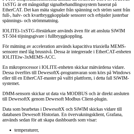
1xSTG är ett mångsidigt signalbehandlingssystem baserat på
EtherCAT. Det kan mäta signaler från spänning och ström samt från
full-, halv- och kvartbryggkopplade sensorer och erbjuder justerbar
spännings- och strömmatning.
IOLITEi-1xSTG-förstärkare används även för att ansluta SiWIM
ST-504 töjningsgivare i fullbryggkoppling.
För mätning av acceleration används kapacitiva triaxiella MEMS-
sensorer med låg brusnivå. Dessa är integrerade i EtherCAT-enheten
IOLITEiw-3xMEMS-ACC.
En mikroprocessor i IOLITE-enheten skickar mätvärdena vidare.
Dessa överförs till DewesoftX-programvaran som körs på Windows
eller till en EtherCAT-master på valfri plattform, i detta fall SiWIM-
systemet.
DMM-sensorn skickar ut data via MODBUS och är direkt ansluten
till DewesoftX genom Dewesoft Modbus Client-plugin.
Data som bearbetas i DewesoftX och SiWIM skickas vidare till
databasen Dewesoft Historian. En övervakningsklient, Grafana,
används sedan för att skapa dashboards som visar:
temperaturer,