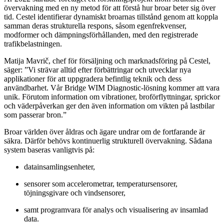
övervakning med en ny metod för att förstå hur broar beter sig över
tid. Cestel identifierar dynamiskt broarnas tillstånd genom att koppla
samman deras strukturella respons, såsom egenfrekvenser,
modformer och dämpningsförhållanden, med den registrerade
trafikbelastningen.
Matija Mavrič, chef för försäljning och marknadsföring på Cestel,
säger: ”Vi strävar alltid efter förbättringar och utvecklar nya
applikationer för att uppgradera befintlig teknik och dess
användbarhet. Vår Bridge WIM Diagnostic-lösning kommer att vara
unik. Förutom information om vibrationer, broförflyttningar, sprickor
och väderpåverkan ger den även information om vikten på lastbilar
som passerar bron.”
Broar världen över åldras och ägare undrar om de fortfarande är
säkra. Därför behövs kontinuerlig strukturell övervakning. Sådana
system baseras vanligtvis på:
datainsamlingsenheter,
sensorer som accelerometrar, temperatursensorer,
töjningsgivare och vindsensorer,
samt programvara för analys och visualisering av insamlad
data.