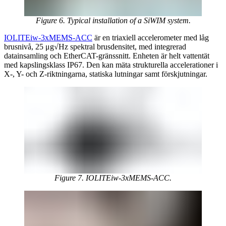
Figure 6. Typical installation of a SiWIM system.
IOLITEiw-3xMEMS-ACC
är en triaxiell accelerometer med låg
brusnivå, 25 μg√Hz spektral brusdensitet, med integrerad
datainsamling och EtherCAT-gränssnitt. Enheten är helt vattentät
med kapslingsklass IP67. Den kan mäta strukturella accelerationer i
X-, Y- och Z-riktningarna, statiska lutningar samt förskjutningar.
Figure 7. IOLITEiw-3xMEMS-ACC.