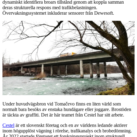
dynamiskt identifiera broars tillstånd genom att koppla samman
deras strukturella respons med trafikbelastningen.
Övervakningssystemet inkluderar sensorer från Dewesoft.
Under huvudvägsbron vid Tomačevo finns en liten värld som
normalt bara besöks av enstaka hundägare eller joggare. Brostöden
är täckta av graffiti. Det är här teamet från Cestel har sitt arbete.
Cestel
är ett slovenskt företag och en av världens ledande aktörer
inom högupplöst vägning i rörelse, trafikanalys och brobedömning.
År 2022 startade företaget ett forskningsprojekt inom strukturell