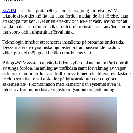
SiWIM
är ett helt portabelt system för vägning i rörelse. WIM-
teknologi gör det möjligt att väga fordon medan de är i rörelse, utan
att stoppa trafiken. Det är en effektiv och icke-invasiv metod för att
samla in data om fordonsvikter och trafikmönster, och används inom
transport- och infrastrukturförvaltning.
Teknologin innebär att sensorer installeras på broarnas undersida.
Dessa mäter de dynamiska hjullasterna från passerande fordon,
vilket gör det möjligt att beräkna fordonens vikt.
Bridge-WIM-system används i flera syften, bland annat för kontroll
av tunga fordon, insamling av trafikdata samt förvaltning av vägar
och broar. Inom fordonskontroll kan systemen identifiera överlastade
fordon som kan orsaka skador på infrastrukturen och utgöra en
säkerhetsrisk. I kombination med kameror kan systemet även ta
bilder av fordon, inklusive registreringsnummerigenkänning.