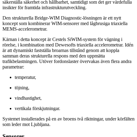
säkerställa säkerhet och hållbarhet, samtidigt som det ger värdefulla
insikter för framtida infrastrukturutveckling.
Den strukturella Bridge-WIM Diagnostic-lösningen är ett nytt
koncept som kombinerar WIM-sensorer med lågbrusiga triaxiella
MEMS-accelerometrar.
Kärnan i detta koncept är Cestels SiWIM-system för vägning i
rörelse, i kombination med Dewesofts triaxiella accelerometrar. Idén
är att dynamiskt fastställa broarnas tillstånd genom att koppla
samman deras strukturella respons med den uppmätta
trafikbelastningen. Utöver fordonslaster övervakas även flera andra
parametrar:
temperatur,
töjning,
vindhastighet,
vertikala förskjutningar.
Systemet installerades på en av broens två riktningar, under körfälten
som leder mot Ljubljana.
Sensorer