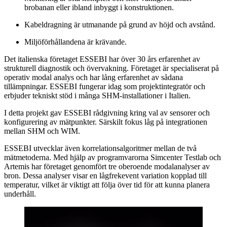
brobanan eller ibland inbyggt i konstruktionen.
Kabeldragning är utmanande på grund av höjd och avstånd.
Miljöförhållandena är krävande.
Det italienska företaget ESSEBI har över 30 års erfarenhet av
strukturell diagnostik och övervakning. Företaget är specialiserat på
operativ modal analys och har lång erfarenhet av sådana
tillämpningar. ESSEBI fungerar idag som projektintegratör och
erbjuder tekniskt stöd i många SHM-installationer i Italien.
I detta projekt gav ESSEBI rådgivning kring val av sensorer och
konfigurering av mätpunkter. Särskilt fokus låg på integrationen
mellan SHM och WIM.
ESSEBI utvecklar även korrelationsalgoritmer mellan de två
mätmetoderna. Med hjälp av programvarorna Simcenter Testlab och
Artemis har företaget genomfört tre oberoende modalanalyser av
bron. Dessa analyser visar en lågfrekevent variation kopplad till
temperatur, vilket är viktigt att följa över tid för att kunna planera
underhåll.