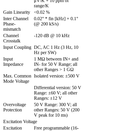
μV/K + 10 ppm of 
range/K
Gain Linearity 
<0.02 %
Inter Channel 
0.02° * fin [kHz] + 0.1° 
Phase-
(@ 200 kS/s)
mismatch 
Channel 
-120 dB @ 10 kHz
Crosstalk 
Input Coupling
DC, AC 1 Hz (3 Hz, 10 
Hz per SW)
Input 
1 MΩ between IN+ and 
Impedance
IN- for 50 V Range; all 
other Ranges > 1 GΩ
Max. Common 
Isolated version: ±500 V
Mode Voltage
Differential version: 50 V 
Range: ±60 V; all other 
Ranges: ±12 V
Overvoltage 
50 V Range: 300 V; all 
Protection
other Ranges: 50 V (200 
V peak for 10 ms)
Excitation Voltage
Excitation 
Free programmable (16-