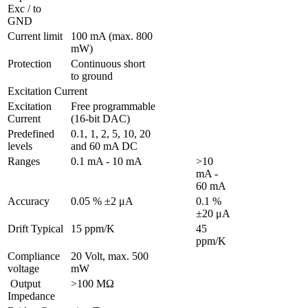
Exc / to 
GND 
Current limit
100 mA (max. 800 
mW)
Protection 
Continuous short 
to ground
Excitation Current
Excitation 
Free programmable 
Current
(16-bit DAC)
Predefined 
0.1, 1, 2, 5, 10, 20 
levels
and 60 mA DC
Ranges 
0.1 mA - 10 mA
>10 
mA - 
60 mA
Accuracy
0.05 % ±2 μA
0.1 % 
±20 μA
Drift Typical
15 ppm/K
45 
ppm/K
Compliance 
20 Volt, max. 500 
voltage
mW
 Output 
>100 MΩ
Impedance