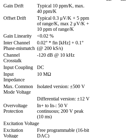
Gain Drift
Typical 10 ppm/K, max. 
40 ppm/K
Offset Drift
Typical 0.3 μV/K + 5 ppm 
of range/K, max 2 μV/K + 
10 ppm of range/K
Gain Linearity
<0.02 %
Inter Channel 
0.02° * fin [kHz] + 0.1° 
Phase-mismatch
(@ 200 kS/s)
Channel 
-120 dB @ 10 kHz
Crosstalk
Input Coupling 
DC
Input 
10 MΩ
Impedance
Max. Common 
Isolated version: ±500 V
Mode Voltage
Differential version: ±12 V
Overvoltage 
In+ to In-: 50 V 
Protection
continuous; 200 V peak 
(10 ms)
Excitation Voltage
Excitation 
Free programmable (16-bit 
Voltage
DAC)