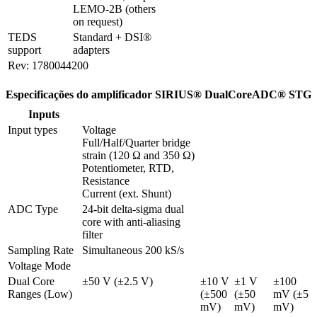
LEMO-2B (others 
on request)
TEDS 
Standard + DSI® 
support
adapters
Rev: 1780044200
Especificações do amplificador SIRIUS® DualCoreADC® STG
Inputs
Input types
Voltage

Full/Half/Quarter bridge 
strain (120 Ω and 350 Ω)

Potentiometer, RTD, 
Resistance

Current (ext. Shunt)
ADC Type
24-bit delta-sigma dual 
core with anti-aliasing 
filter 
Sampling Rate
Simultaneous 200 kS/s
Voltage Mode
Dual Core 
±50 V (±2.5 V)
±10 V 
±1 V 
±100 
Ranges (Low)
(±500 
(±50 
mV (±5 
mV)
mV)
mV)