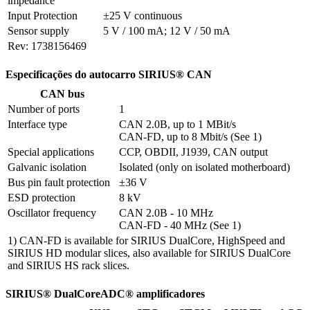
impedance
Input Protection
±25 V continuous
Sensor supply
5 V / 100 mA; 12 V / 50 mA
Rev: 1738156469
Especificações do autocarro SIRIUS® CAN
CAN bus
Number of ports
1
Interface type
CAN 2.0B, up to 1 MBit/s

CAN-FD, up to 8 Mbit/s (See 1)
Special applications
CCP, OBDII, J1939, CAN output
Galvanic isolation
Isolated (only on isolated motherboard)
Bus pin fault protection
±36 V
ESD protection
8 kV
Oscillator frequency
CAN 2.0B - 10 MHz

CAN-FD - 40 MHz (See 1)
1) CAN-FD is available for SIRIUS DualCore, HighSpeed and
SIRIUS HD modular slices, also available for SIRIUS DualCore
and SIRIUS HS rack slices.
SIRIUS® DualCoreADC® amplificadores