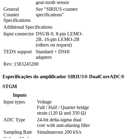
gear-tooth sensor
General 
See "SIRIUS counter 
Counter 
specifications"
Specifications
Additional Specifications
Input connector
DSUB-9, 8-pin LEMO-
2B, 16-pin LEMO-2B 
(others on request)
TEDS support
Standard + DSI® 
adapters
Rev: 1583245200
Especificações do amplificador SIRIUS® DualCoreADC®
STGM
Inputs
Input types
Voltage

Full / Half / Quarter bridge 
strain (120 Ω and 350 Ω)
ADC Type
24-bit delta-sigma dual 
core with anti-aliasing filter
Sampling Rate
Simultaneous 200 kS/s