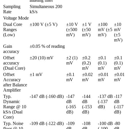
aliasing filter 
Sampling 
Simultaneous 200 
Rate
kS/s
Voltage Mode
Dual Core 
±100 V (±5 V)
±10 V 
±1 V 
±100 
±10 
Ranges 
(±500 
(±50 
mV (±5 
mV 
(Low)
mV)
mV)
mV)
(±5 
mV)
Gain 
±0.05 % of reading
accuracy
Offset 
±20 (10) mV
±2 (1) 
±0.2 
±0.1 
±0.1 
accuracy 
mV
(0.2) 
(0.1) 
(0.1) 
(Dual Core)
mV
mV
mV
Offset 
±1 mV
±0.1 
±0.02 
±0.01 
±0.01 
Accuracy 
mV
mV
mV
mV
after Balance 
Amplifier
Typ. 
-147 dB (-160 dB)
-147 
-144 
-137 dB 
-117 
Dynamic 
dB 
dB 
(-137 
dB 
Range @ 10 
(-165 
(-153 
dB)
(-117 
kS/s (Dual 
dB)
dB)
dB)
Core)
Typ. Noise 
-109 dB (-122 dB)
-109 
-108 
-100 dB 
-80 
floor @ 10 
dB 
dB 
(-100 
dB 