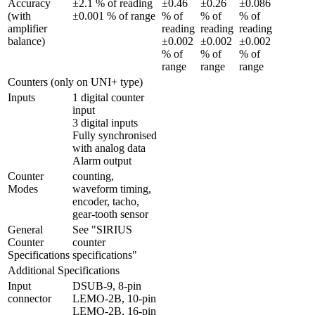
Accuracy 
±2.1 % of reading 
±0.46 
±0.26 
±0.086 
(with 
±0.001 % of range
% of 
% of 
% of 
amplifier 
reading 
reading 
reading 
balance)
±0.002 
±0.002 
±0.002 
% of 
% of 
% of 
range
range
range
Counters (only on UNI+ type)
Inputs
1 digital counter 
input

3 digital inputs

Fully synchronised 
with analog data

Alarm output
Counter 
counting, 
Modes
waveform timing, 
encoder, tacho, 
gear-tooth sensor
General 
See "SIRIUS 
Counter 
counter 
Specifications
specifications"
Additional Specifications
Input 
DSUB-9, 8-pin 
connector
LEMO-2B, 10-pin 
LEMO-2B, 16-pin 