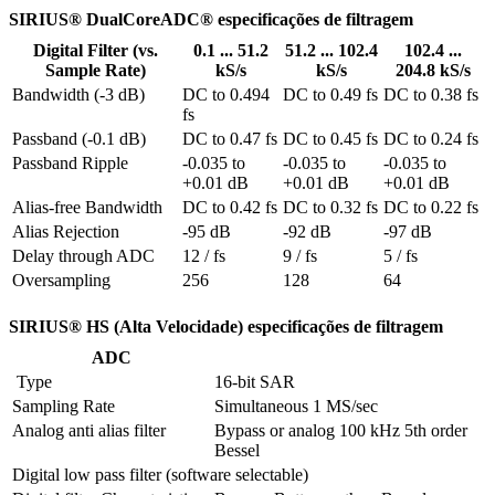
SIRIUS® DualCoreADC® especificações de filtragem
Digital Filter (vs.
0.1 ... 51.2
51.2 ... 102.4
102.4 ...
Sample Rate)
kS/s
kS/s
204.8 kS/s
Bandwidth (-3 dB)
DC to 0.494 
DC to 0.49 fs
DC to 0.38 fs
fs
Passband (-0.1 dB)
DC to 0.47 fs
DC to 0.45 fs
DC to 0.24 fs
Passband Ripple
-0.035 to 
-0.035 to 
-0.035 to 
+0.01 dB
+0.01 dB
+0.01 dB
Alias-free Bandwidth
DC to 0.42 fs
DC to 0.32 fs
DC to 0.22 fs
Alias Rejection
-95 dB
-92 dB
-97 dB
Delay through ADC
12 / fs
9 / fs
5 / fs
Oversampling
256
128
64
SIRIUS® HS (Alta Velocidade) especificações de filtragem
ADC
 Type
16-bit SAR
Sampling Rate
Simultaneous 1 MS/sec
Analog anti alias filter
Bypass or analog 100 kHz 5th order 
Bessel
Digital low pass filter (software selectable)