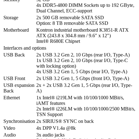
4x DDR5-4800 DIMM Sockets up to 192 GByte, 
Dual Channel, ECC-support
Storage
2x 500 GB removable SATA SSD 

Option: 8 TB removable SATA SSD 
Motherboard
Kontron industrial motherboard K3851-R ATX

ATX (243.8 x 304.8 mm / 9.6" x 12")

Intel® R680E Chipset
Interfaces and options
USB Back
2x USB 3.2 Gen 2, 10 Gbps (rear I/O, Type-A)

1x USB 3.2 Gen 2, 10 Gbps (rear I/O, Type-C 
with locking option)

4x USB 3.2 Gen 1, 5 Gbps (rear I/O, Type-A) 
USB Front
2x USB 3.2 Gen 1, 5 Gbps (front I/O, Type-A) 
USB expansion 
2x + 2x USB 3.2 Gen 1, 5 Gbps (rear I/O, Type-
Back
A) 
Ethernet
1x Intel® i219LM with 10/100/1000 MBit/s, 
iAMT features

2x Intel® i226LM with 10/100/1000/2500 MBit/s, 
TSN Support
Synchronisation
2x SIRIUS® SYNC on back
Video
4x DPP V1.4a @8k
Audio
3x audio jacks
