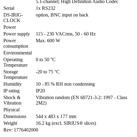
5.1-channel; High Definition Audio Codec
Serial
1x RS232
DS-IRIG-
option, BNC input on back
CLOCK
Power
Power supply
115 - 230 VACrms, 50 - 60 Hz
Power 
Max. 600 W
consumption
Environmental
Operating 
0 to 50 °C
Temperature
Storage 
-20 to 75 °C
Temperature
Humidity
10 - 85 % RH non condensing
IP rating
IP20
Shock & 
Vibration random (EN 60721-3-2: 1997 - Class 
Vibration
2M2)
Physical
Dimensions
544 x 483 x 177 mm
Weight
16.2 kg (excl. SIRIUS® slices)
Rev: 1776402000