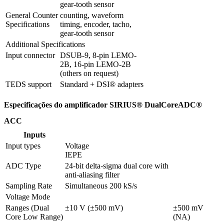
gear-tooth sensor
General Counter 
counting, waveform 
Specifications 
timing, encoder, tacho, 
gear-tooth sensor
Additional Specifications
Input connector
DSUB-9, 8-pin LEMO-
2B, 16-pin LEMO-2B 
(others on request)
TEDS support
Standard + DSI® adapters
Especificações do amplificador SIRIUS® DualCoreADC®
ACC
Inputs
Input types
Voltage

IEPE
ADC Type
24-bit delta-sigma dual core with 
anti-aliasing filter
Sampling Rate
Simultaneous 200 kS/s
Voltage Mode
Ranges (Dual 
±10 V (±500 mV)
±500 mV 
Core Low Range)
(NA)