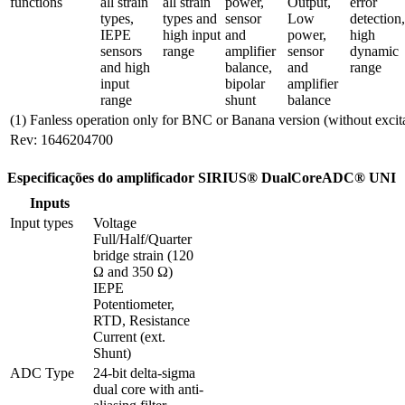
functions
all strain 
all strain 
power, 
Output, 
error 
types, 
types and 
sensor 
Low 
detection, 
IEPE 
high input 
and 
power, 
high 
sensors 
range
amplifier 
sensor 
dynamic 
and high 
balance, 
and 
range
input 
bipolar 
amplifier 
range
shunt
balance
(1) Fanless operation only for BNC or Banana version (without excit
Rev: 1646204700
Especificações do amplificador SIRIUS® DualCoreADC® UNI
Inputs
Input types
Voltage

Full/Half/Quarter 
bridge strain (120 
Ω and 350 Ω)

IEPE

Potentiometer, 
RTD, Resistance

Current (ext. 
Shunt)
ADC Type
24-bit delta-sigma 
dual core with anti-