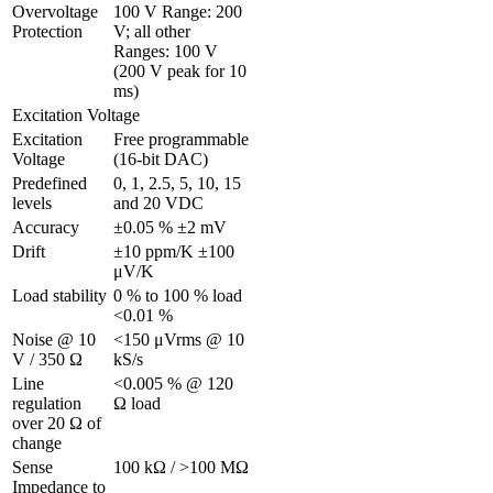
Overvoltage 
100 V Range: 200 
Protection
V; all other 
Ranges: 100 V 
(200 V peak for 10 
ms)
Excitation Voltage
Excitation 
Free programmable 
Voltage 
(16-bit DAC)
Predefined 
0, 1, 2.5, 5, 10, 15 
levels
and 20 VDC
Accuracy
±0.05 % ±2 mV
Drift
±10 ppm/K ±100 
μV/K
Load stability
0 % to 100 % load 
<0.01 %
Noise @ 10 
<150 μVrms @ 10 
V / 350 Ω 
kS/s
Line 
<0.005 % @ 120 
regulation 
Ω load
over 20 Ω of 
change
Sense 
100 kΩ / >100 MΩ
Impedance to 