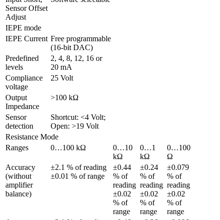
Sensor Offset 
Adjust 
IEPE mode
IEPE Current
Free programmable 
(16-bit DAC)
Predefined 
2, 4, 8, 12, 16 or 
levels
20 mA
Compliance 
25 Volt
voltage
Output 
>100 kΩ
Impedance
Sensor 
Shortcut: <4 Volt; 
detection
Open: >19 Volt
Resistance Mode
Ranges
0…100 kΩ
0…10 
0…1 
0…100 
kΩ
kΩ
Ω
Accuracy 
±2.1 % of reading 
±0.44 
±0.24 
±0.079 
(without 
±0.01 % of range
% of 
% of 
% of 
amplifier 
reading 
reading 
reading 
balance)
±0.02 
±0.02 
±0.02 
% of 
% of 
% of 
range
range
range