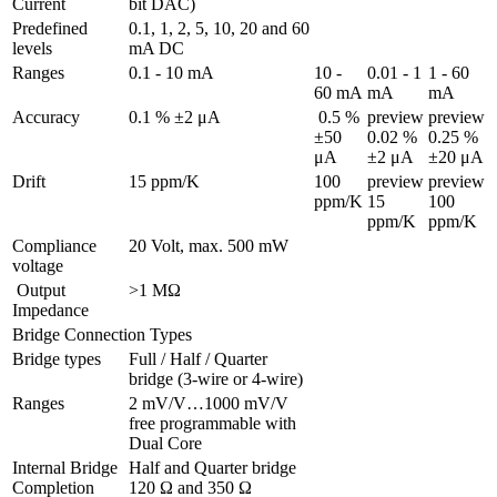
Current
bit DAC)
Predefined 
0.1, 1, 2, 5, 10, 20 and 60 
levels
mA DC
Ranges 
0.1 - 10 mA
10 - 
0.01 - 1 
1 - 60 
60 mA
mA
mA
Accuracy
0.1 % ±2 μA
 0.5 % 
preview

preview

±50 
0.02 % 
0.25 % 
μA
±2 μA
±20 μA
Drift
15 ppm/K
100 
preview

preview

ppm/K
15 
100 
ppm/K
ppm/K
Compliance 
20 Volt, max. 500 mW
voltage
 Output 
>1 MΩ
Impedance
Bridge Connection Types
Bridge types
Full / Half / Quarter 
bridge (3-wire or 4-wire)
Ranges 
2 mV/V…1000 mV/V 
free programmable with 
Dual Core
Internal Bridge 
Half and Quarter bridge 
Completion
120 Ω and 350 Ω