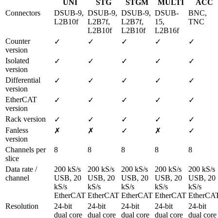
UNI
STG
STGM
MULTI
ACC
Connectors
DSUB-9, 
DSUB-9, 
DSUB-9, 
DSUB-
BNC, 
L2B10f
L2B7f, 
L2B7f, 
15, 
TNC
L2B10f
L2B10f
L2B16f
Counter 
✓
✓
✓
✓
✓
version
Isolated 
✓
✓
✓
✓
✓
version
Differential 
✓
✓
✓
✓
✓
version
EtherCAT 
✓
✓
✓
✓
✓
version
Rack version
✓
✓
✓
✓
✓
Fanless 
✗
✗
✓
✗
✓
version 
Channels per 
8
8
8
8
8
slice
Data rate / 
200 kS/s 
200 kS/s 
200 kS/s 
200 kS/s 
200 kS/s 
channel
USB, 20 
USB, 20 
USB, 20 
USB, 20 
USB, 20 
kS/s 
kS/s 
kS/s 
kS/s 
kS/s 
EtherCAT
EtherCAT
EtherCAT
EtherCAT
EtherCA
Resolution
24-bit 
24-bit 
24-bit 
24-bit 
24-bit 
dual core
dual core
dual core
dual core
dual core