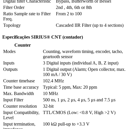
Digital filter Characteristic
Bypass, Butterworth or Bessel
Filter Order
2nd , 4th, 6th or 8th
Ratio Sample rate to Filter 
From 2 to 100
Freq.
Topology
Cascaded IIR Filter (up to 4 sections)
Especificações SIRIUS® CNT (contador)
Counter
Modes
Counting, waveform timing, encoder, tacho, 
geartooth sensor
Inputs
3 Digital inputs (individual A, B, Z input) 
Outputs
1 Digital output (Alarm; Open collector, max. 
100 mA / 30 V)
Counter timebase
102.4 MHz
Time base accuracy
Typical: 5 ppm, Max: 20 ppm
Max. Bandwidth
10 MHz
Input Filter
500 ns, 1 μs, 2 μs, 4 μs, 5 μs and 7.5 μs
Counter resolution
32-bit
Input Compatibility, 
TTL/CMOS (Low: <0.8 V, High >2 V)
Level
Input termination, 
100 kΩ pull-up to +3.3 V