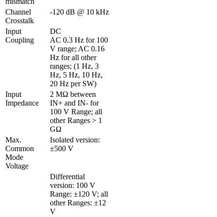
mismatch 
Channel 
-120 dB @ 10 kHz
Crosstalk 
Input 
DC

Coupling
AC 0.3 Hz for 100 
V range; AC 0.16 
Hz for all other 
ranges; (1 Hz, 3 
Hz, 5 Hz, 10 Hz, 
20 Hz per SW)
Input 
2 MΩ between 
Impedance
IN+ and IN- for 
100 V Range; all 
other Ranges > 1 
GΩ
Max. 
Isolated version: 
Common 
±500 V
Mode 
Voltage
Differential 
version: 100 V 
Range: ±120 V; all 
other Ranges: ±12 
V