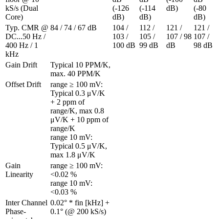
kS/s (Dual 
(-126 
(-114 
dB)
(-80 
Core)
dB)
dB)
dB)
Typ. CMR @ 
84 / 74 / 67 dB
104 / 
112 / 
121 / 
121 / 
DC...50 Hz / 
103 / 
105 / 
107 / 98 
107 / 
400 Hz / 1 
100 dB
99 dB
dB
98 dB
kHz
Gain Drift
Typical 10 PPM/K, 
max. 40 PPM/K
Offset Drift 
range ≥ 100 mV: 
Typical 0.3 μV/K 
+ 2 ppm of 
range/K, max 0.8 
μV/K + 10 ppm of 
range/K

range 10 mV: 
Typical 0.5 μV/K, 
max 1.8 μV/K
Gain 
range ≥ 100 mV: 
Linearity 
<0.02 %

range 10 mV: 
<0.03 %
Inter Channel 
0.02° * fin [kHz] + 
Phase-
0.1° (@ 200 kS/s)