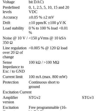
Voltage 
bit DAC)
Predefined 
0, 1, 2.5, 5, 10, 15 and 20 
levels
VDC
Accuracy
±0.05 % ±2 mV
Drift
±10 ppm/K ±100 μV/K
Load stability
0 % to 100 % load <0.01 
%
Noise @ 10 V / 
<150 μVrms @ 10 kS/s
350 Ω 
Line regulation 
<0.005 % @ 120 Ω load
over 20 Ω of 
change
Sense 
100 kΩ / >100 MΩ
Impedance to 
Exc / to GND 
Current limit
100 mA (max. 800 mW)
Protection 
Continuous short to 
ground
Excitation Current
Amplifier 
STGv2
STGv3
version
Excitation 
Free programmable (16-