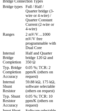
Bridge Connection Types
Bridge types
Full / Half / 
Quarter bridge (3-
wire or 4-wire) / 
Quarter Constant 
Current (2-wire or 
4-wire)
Ranges 
2 mV/V…1000 
mV/V free 
programmable with 
Dual Core
Internal 
Half and Quarter 
Bridge 
bridge 120 Ω and 
Completion
350 Ω
Typ. Bridge 
0.05 %; TCR: 2 
Completion 
ppm/K (others on 
Accuracy
request)
Internal 
59.88 kΩ, 175 kΩ, 
Shunt 
software selectable 
Resistor
(others on request)
Typ. Shunt 
0.05 %; TCR: 10 
Resistor 
ppm/K (others on 
Accuracy
request)
Input Short, 
Software selectable