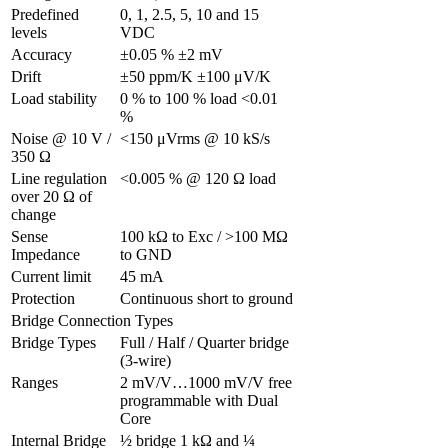
Predefined 
0, 1, 2.5, 5, 10 and 15 
levels
VDC
Accuracy
±0.05 % ±2 mV
Drift
±50 ppm/K ±100 μV/K
Load stability
0 % to 100 % load <0.01 
%
Noise @ 10 V / 
<150 μVrms @ 10 kS/s
350 Ω
Line regulation 
<0.005 % @ 120 Ω load
over 20 Ω of 
change
Sense 
100 kΩ to Exc / >100 MΩ 
Impedance
to GND
Current limit
45 mA
Protection
Continuous short to ground
Bridge Connection Types
Bridge Types
Full / Half / Quarter bridge 
(3-wire)
Ranges
2 mV/V…1000 mV/V free 
programmable with Dual 
Core
Internal Bridge 
½ bridge 1 kΩ and ¼ 