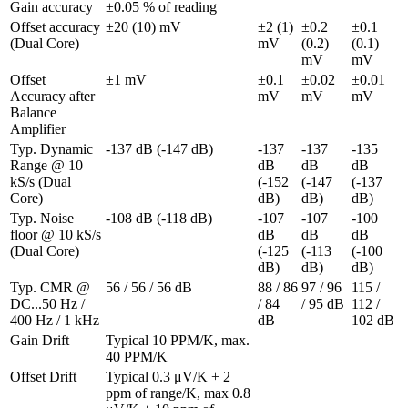
Gain accuracy
±0.05 % of reading
Offset accuracy 
±20 (10) mV
±2 (1) 
±0.2 
±0.1 
(Dual Core)
mV
(0.2) 
(0.1) 
mV
mV
Offset 
±1 mV
±0.1 
±0.02 
±0.01 
Accuracy after 
mV
mV
mV
Balance 
Amplifier
Typ. Dynamic 
-137 dB (-147 dB)
-137 
-137 
-135 
Range @ 10 
dB 
dB 
dB 
kS/s (Dual 
(-152 
(-147 
(-137 
Core)
dB)
dB)
dB)
Typ. Noise 
-108 dB (-118 dB)
-107 
-107 
-100 
floor @ 10 kS/s 
dB 
dB 
dB 
(Dual Core)
(-125 
(-113 
(-100 
dB)
dB)
dB)
Typ. CMR @ 
56 / 56 / 56 dB
88 / 86 
97 / 96 
115 / 
DC...50 Hz / 
/ 84 
/ 95 dB
112 / 
400 Hz / 1 kHz
dB
102 dB
Gain Drift 
Typical 10 PPM/K, max. 
40 PPM/K
Offset Drift 
Typical 0.3 μV/K + 2 
ppm of range/K, max 0.8 