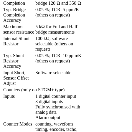
Completion
bridge 120 Ω and 350 Ω
Typ. Bridge 
0.05 %; TCR: 5 ppm/K 
Completion 
(others on request)
Accuracy
Maximum 
5 kΩ for Full and Half 
sensor resistance
bridge measurements
Internal Shunt 
100 kΩ, software 
Resistor
selectable (others on 
request)
Typ. Shunt 
0.05 %; TCR: 10 ppm/K 
Resistor 
(others on request)
Accuracy
Input Short, 
Software selectable
Sensor Offset 
Adjust
Counters (only on STGM+ type)
Inputs
1 digital counter input

3 digital inputs

Fully synchronised with 
analog data

Alarm output
Counter Modes
counting, waveform 
timing, encoder, tacho, 