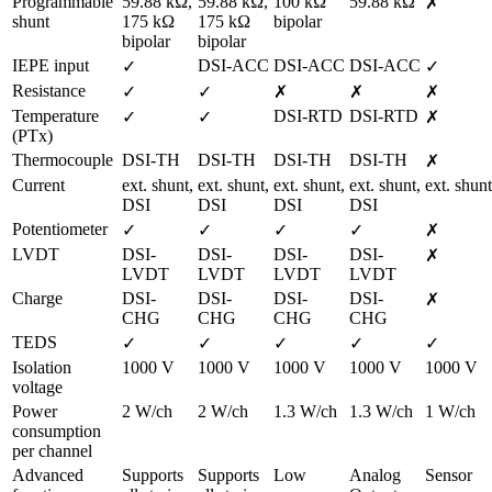
Programmable 
59.88 kΩ, 
59.88 kΩ, 
100 kΩ 
59.88 kΩ
✗
shunt
175 kΩ 
175 kΩ 
bipolar
bipolar
bipolar
IEPE input
DSI-ACC
DSI-ACC
DSI-ACC
✓
✓
Resistance
✓
✓
✗
✗
✗
Temperature 
DSI-RTD
DSI-RTD
✓
✓
✗
(PTx)
Thermocouple
DSI-TH
DSI-TH
DSI-TH
DSI-TH
✗
Current
ext. shunt,

ext. shunt,

ext. shunt,

ext. shunt,

ext. shunt
DSI
DSI
DSI
DSI
Potentiometer
✓
✓
✓
✓
✗
LVDT
DSI-
DSI-
DSI-
DSI-
✗
LVDT
LVDT
LVDT
LVDT
Charge
DSI-
DSI-
DSI-
DSI-
✗
CHG
CHG
CHG
CHG
TEDS
✓
✓
✓
✓
✓
Isolation 
1000 V
1000 V
1000 V
1000 V
1000 V
voltage
Power 
2 W/ch
2 W/ch
1.3 W/ch
1.3 W/ch
1 W/ch
consumption 
per channel
Advanced 
Supports 
Supports 
Low 
Analog 
Sensor 