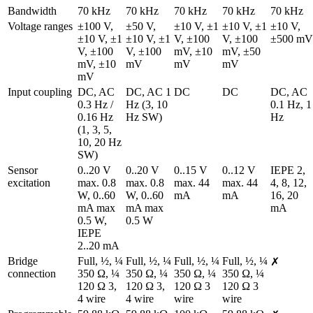
Bandwidth
70 kHz
70 kHz
70 kHz
70 kHz
70 kHz
Voltage ranges
±100 V, 
±50 V, 
±10 V, ±1 
±10 V, ±1 
±10 V, 
±10 V, ±1 
±10 V, ±1 
V, ±100 
V, ±100 
±500 mV
V, ±100 
V, ±100 
mV, ±10 
mV, ±50 
mV, ±10 
mV
mV
mV
mV
Input coupling
DC, AC 
DC, AC 1 
DC
DC
DC, AC 
0.3 Hz / 
Hz (3, 10 
0.1 Hz, 1 
0.16 Hz 
Hz SW)
Hz
(1, 3, 5, 
10, 20 Hz 
SW)
Sensor 
0..20 V 
0..20 V 
0..15 V 
0..12 V 
IEPE 2, 
excitation
max. 0.8 
max. 0.8 
max. 44 
max. 44 
4, 8, 12, 
W, 0..60 
W, 0..60 
mA
mA
16, 20 
mA max 
mA max 
mA
0.5 W, 
0.5 W
IEPE 
2..20 mA
Bridge 
Full, ½, ¼ 
Full, ½, ¼ 
Full, ½, ¼ 
Full, ½, ¼ 
✗
connection
350 Ω, ¼ 
350 Ω, ¼ 
350 Ω, ¼ 
350 Ω, ¼ 
120 Ω 3, 
120 Ω 3, 
120 Ω 3 
120 Ω 3 
4 wire
4 wire
wire
wire