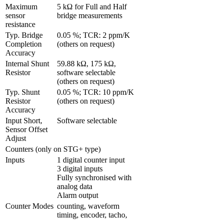
Maximum 
5 kΩ for Full and Half 
sensor 
bridge measurements
resistance
Typ. Bridge 
0.05 %; TCR: 2 ppm/K 
Completion 
(others on request)
Accuracy
Internal Shunt 
59.88 kΩ, 175 kΩ, 
Resistor
software selectable 
(others on request)
Typ. Shunt 
0.05 %; TCR: 10 ppm/K 
Resistor 
(others on request)
Accuracy
Input Short, 
Software selectable
Sensor Offset 
Adjust 
Counters (only on STG+ type)
Inputs
1 digital counter input

3 digital inputs

Fully synchronised with 
analog data

Alarm output
Counter Modes
counting, waveform 
timing, encoder, tacho, 