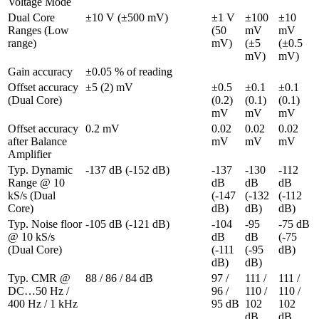
Voltage Mode
Dual Core 
±10 V (±500 mV)
±1 V 
±100 
±10 
Ranges (Low 
(50 
mV 
mV 
range)
mV)
(±5 
(±0.5 
mV)
mV)
Gain accuracy
±0.05 % of reading
Offset accuracy 
±5 (2) mV
±0.5 
±0.1 
±0.1 
(Dual Core)
(0.2) 
(0.1) 
(0.1) 
mV
mV
mV
Offset accuracy 
0.2 mV
0.02 
0.02 
0.02 
after Balance 
mV
mV
mV
Amplifier
Typ. Dynamic 
-137 dB (-152 dB)
-137 
-130 
-112 
Range @ 10 
dB 
dB 
dB 
kS/s (Dual 
(-147 
(-132 
(-112 
Core)
dB)
dB)
dB)
Typ. Noise floor 
-105 dB (-121 dB)
-104 
-95 
-75 dB 
@ 10 kS/s 
dB 
dB 
(-75 
(Dual Core)
(-111 
(-95 
dB)
dB)
dB)
Typ. CMR @ 
88 / 86 / 84 dB
97 / 
111 / 
111 / 
DC…50 Hz / 
96 / 
110 / 
110 / 
400 Hz / 1 kHz
95 dB
102 
102 
dB
dB