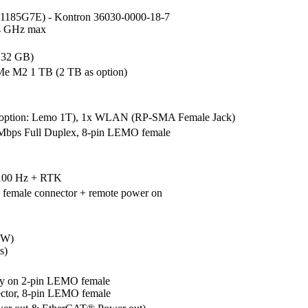
-1185G7E) - Kontron 36030-0000-18-7

4 GHz max

o 32 GB)
 M2 1 TB (2 TB as option)
5, option: Lemo 1T), 1x WLAN (RP-SMA Female Jack) 
bps Full Duplex, 8-pin LEMO female
 100 Hz + RTK
female connector + remote power on
W)

s)
ly on 2-pin LEMO female 

tor, 8-pin LEMO female