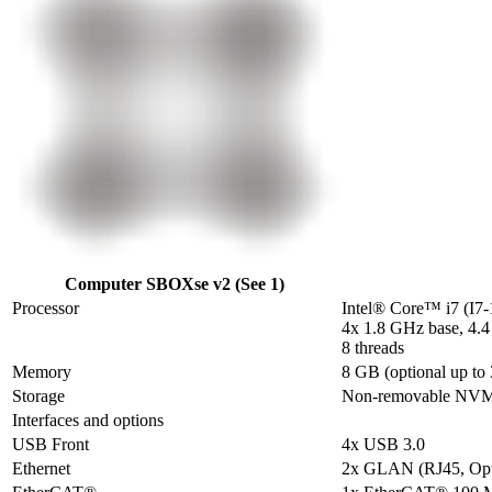
Computer SBOXse v2 (See 1)
Processor
Intel® Core™ i7 (I7
4x 1.8 GHz base, 4.
8 threads
Memory
8 GB (optional up to
Storage
Non-removable NVMe
Interfaces and options
USB Front
4x USB 3.0
Ethernet
2x GLAN (RJ45, Opt