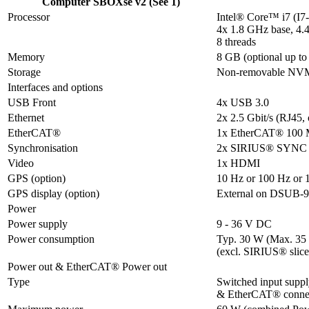
Computer SBOXse v2 (See 1)
Processor
Intel® Core™ i7 (I7
4x 1.8 GHz base, 4.
8 threads
Memory
8 GB (optional up t
Storage
Non-removable NVMe
Interfaces and options
USB Front
4x USB 3.0
Ethernet
2x 2.5 Gbit/s (RJ4
EtherCAT®
1x EtherCAT® 100 M
Synchronisation
2x SIRIUS® SYNC
Video
1x HDMI
GPS (option)
10 Hz or 100 Hz or
GPS display (option)
External on DSUB-9 
Power
Power supply
9 - 36 V DC
Power consumption
Typ. 30 W (Max. 35 
(excl. SIRIUS® slice
Power out & EtherCAT® Power out
Type
Switched input supp
& EtherCAT® connec