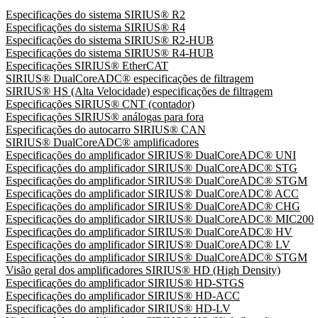
Especificações do sistema SIRIUS® R2
Especificações do sistema SIRIUS® R4
Especificações do sistema SIRIUS® R2-HUB
Especificações do sistema SIRIUS® R4-HUB
Especificações SIRIUS® EtherCAT
SIRIUS® DualCoreADC® especificações de filtragem
SIRIUS® HS (Alta Velocidade) especificações de filtragem
Especificações SIRIUS® CNT (contador)
Especificações SIRIUS® análogas para fora
Especificações do autocarro SIRIUS® CAN
SIRIUS® DualCoreADC® amplificadores
Especificações do amplificador SIRIUS® DualCoreADC® UNI
Especificações do amplificador SIRIUS® DualCoreADC® STG
Especificações do amplificador SIRIUS® DualCoreADC® STGM
Especificações do amplificador SIRIUS® DualCoreADC® ACC
Especificações do amplificador SIRIUS® DualCoreADC® CHG
Especificações do amplificador SIRIUS® DualCoreADC® MIC200
Especificações do amplificador SIRIUS® DualCoreADC® HV
Especificações do amplificador SIRIUS® DualCoreADC® LV
Especificações do amplificador SIRIUS® DualCoreADC® STGM
Visão geral dos amplificadores SIRIUS® HD (High Density)
Especificações do amplificador SIRIUS® HD-STGS
Especificações do amplificador SIRIUS® HD-ACC
Especificações do amplificador SIRIUS® HD-LV