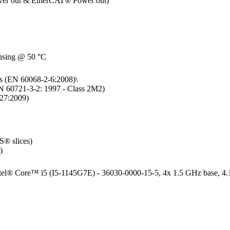
er out & EtherCAT® Power out)
nsing @ 50 °C
s (EN 60068-2-6:2008)\

N 60721-3-2: 1997 - Class 2M2)

7:2009)

® slices)

)
Intel® Core™ i5 (I5-1145G7E) - 36030-0000-15-5, 4x 1.5 GHz base, 4