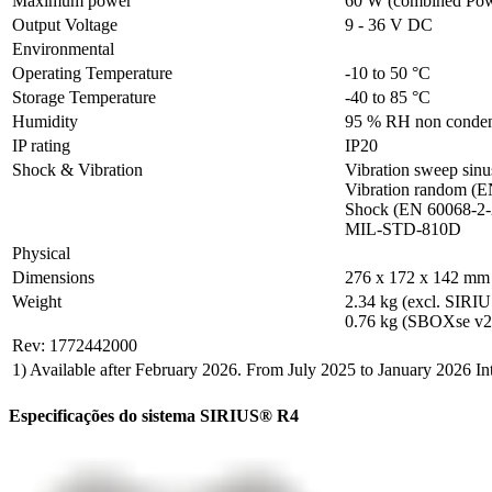
Maximum power
60 W (combined Pow
Output Voltage
9 - 36 V DC
Environmental
Operating Temperature
-10 to 50 °C
Storage Temperature
-40 to 85 °C
Humidity
95 % RH non conde
IP rating
IP20
Shock & Vibration
Vibration sweep sinu
Vibration random (E
Shock (EN 60068-2-2
MIL-STD-810D
Physical
Dimensions
276 x 172 x 142 mm
Weight
2.34 kg (excl. SIRIUS
0.76 kg (SBOXse v2
Rev: 1772442000
1) Available after February 2026. From July 2025 to January 2026 
Especificações do sistema SIRIUS® R4