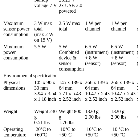
voltage 7 V
2x USB 2.0 
powered
Maximum 
3 W max 
2.5 W max 
1 W per 
1 W per 
sensor power 
total

total
channel
channel
consumption	
(max 2 W 
on 15 V)
Maximum 
5.5 W
5 W 

6.5 W 
6.5 W 
power 
Combined 
(instrument) 
(instrument) 
consumption	
device & 
+ 8 W 
+ 8 W 
sensor 
(sensor)
(sensor)
consumption
Environmental specification
Physical 
105 x 90 x 
145 x 139 x 
266 x 139 x 
266 x 139 x 
dimensions	
30 mm 

64 mm 

64 mm 

64 mm 

3.94 x 3.54 
5.71 x 5.43 
10.47 x 5.43 
10.47 x 5.43 
x 1.18 inch
x 2.52 inch
x 2.52 inch
x 2.52 inch
Weight
Weight 230 
Weight 800 
1320 g 

1320 g 

g 

g 

2.90 lbs
2.90 lbs
0.51 lbs
1.76 lbs
Operating 
-20°C to 
-10°C to 
-10°C to 
-10 °C to 
temperature	
+60°C
+50°C
+50°C
+50 °C