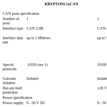
KRYPTONi-1xCAN
CAN ports specification
Number of 
1
1
ports
Interface type
CAN 2.0B
CAN-
Interface data 
up to 1 Mbit/sec
up to 
rate
Special 
 J1939 (see 1)
J1939 
protocols
Galvanic 
Isolated
Isolat
isolation
Bus pin fault 
±28 V
protection
Power specification
Power supply
9 - 50 V DC
9 - 5