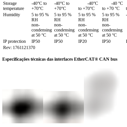
Storage 
-40°C to 
-40°C to 
	-40°C 
        -40 °C 
 
temperature	
+70°C
+70°C
to +70°C
to +70 °C
Humidity
5 to 95 % 
5 to 95 % 
5 to 95 % 
5 to 95 % 
RH 

RH 

RH 

RH 

non-
non-
non-
non-
condensing 
condensing 
condensing 
condensing 
at 50 °C
at 50 °C
at 50 °C
at 50 °C
IP protection
IP50
IP50
IP20
IP50
Rev: 1761121370
Especificações técnicas das interfaces EtherCAT® CAN bus