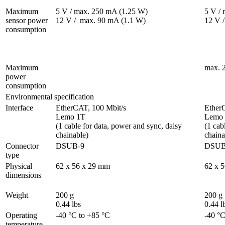
Maximum 
5 V / max. 250 mA (1.25 W)

5 V / 
sensor power 
12 V /  max. 90 mA (1.1 W)
12 V 
consumption	
Maximum 
max. 2
power 
consumption	
Environmental specification
Interface
EtherCAT, 100 Mbit/s                                                        

EtherCAT, 100 Mbit/s  
Lemo 1T 

Lemo 
(1 cable for data, power and sync, daisy 
(1 cab
chainable)        
chainab
Connector 
DSUB-9
DSUB
type	
Physical 
62 x 56 x 29 mm
62 x 
dimensions	
Weight
200 g

200 g

0.44 lbs
0.44 l
Operating 
-40 °C to +85 °C
-40 °C
temperature	