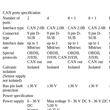
CAN ports specification
Number of 
2
4
8 + 1
8 + 1
ports
Interface type
CAN 2.0B
CAN 2.0B
CAN 2.0B
CAN 2.0B
Connector 
9 pin D-
9 pin D-
9 pin D-
9 pin D-
type	
SUB
SUB
SUB
SUB
Interface data 
up to 1 
up to 1 
up to 1 
up to 1 
rate
Mbit/sec
Mbit/sec
Mbit/sec
Mbit/sec
Special 
OBDII, 
OBDII, 
OBDII, 
OBDII, 
protocols
J1939, 
J1939, CAN 
J1939, 
J1939, 
CAN out
out
CAN out
CAN out
Galvanic 
Isolated
Isolated
Isolated
Isolated
isolation 

(Sensor supply 
not isolated)
Bus pin fault 
±36 V
±36 V
±36 V
±36 V
protection
Power specification
Power supply
6 - 36 V 
Max voltage 
9 - 36 V DC
9 - 36 V DC
DC 

5.00 V 
Startup 
±0.25 V
