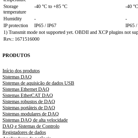
Storage 
-40 °C to +85 °C
-40 °C
temperature	
Humidity
-
-
IP protection
IP65 / IP67
IP65 /
1) Transmit mode not supported yet. OBDII and XCP plugins not sup
Rev.: 1671516000
PRODUTOS
Início dos produtos
Sistemas DAQ
Sistemas de aquisição de dados USB
Sistemas Ethernet DAQ
Sistemas EtherCAT DAQ
Sistemas robustos de DAQ
Sistemas portáteis de DAQ
Sistemas modulares de DAQ
Sistemas DAQ de alta velocidade
DAQ e Sistemas de Controlo
Registadores de dados