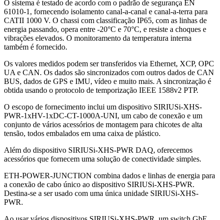
O sistema é testado de acordo com o padrão de segurança EN
61010-1, fornecendo isolamento canal-a-canal e canal-a-terra para
CATII 1000 V. O chassi com classificação IP65, com as linhas de
energia passando, opera entre -20°C e 70°C, e resiste a choques e
vibrações elevados. O monitoramento da temperatura interna
também é fornecido.
Os valores medidos podem ser transferidos via Ethernet, XCP, OPC
UA e CAN. Os dados são sincronizados com outros dados de CAN
BUS, dados de GPS e IMU, vídeo e muito mais. A sincronização é
obtida usando o protocolo de temporização IEEE 1588v2 PTP.
O escopo de fornecimento inclui um dispositivo SIRIUSi-XHS-
PWR-1xHV-1xDC-CT-1000A-UNI, um cabo de conexão e um
conjunto de vários acessórios de montagem para chicotes de alta
tensão, todos embalados em uma caixa de plástico.
Além do dispositivo SIRIUSi-XHS-PWR DAQ, oferecemos
acessórios que fornecem uma solução de conectividade simples.
ETH-POWER-JUNCTION combina dados e linhas de energia para
a conexão de cabo único ao dispositivo SIRIUSi-XHS-PWR.
Destina-se a ser usado com uma única unidade SIRIUSi-XHS-
PWR.
Ao usar vários dispositivos SIRIUSi-XHS-PWR, um switch GbE