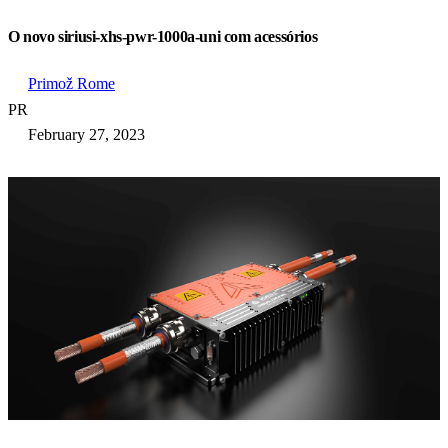
O novo siriusi-xhs-pwr-1000a-uni com acessórios
Primož Rome
PR
February 27, 2023