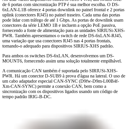
de 6 portas com sincronização PTP é sua melhor escolha. O DS-
6xLAN-L1B oferece 4 portas downlink no painel frontal e 2 portas
uplink (conectores RJ45) no painel traseiro. Cada uma das portas
pode lidar com tráfego de até 1 Gbps. As portas de downlink usam
conectores da série LEMO 1B e incluem a opção PoE passiva,
fornecendo a fonte de alimentação para as unidades SIRIUSi-XHS-
PWR. Também apresentamos o switch de rede DS-6xLAN-RJ45,
uma variação que usa conectores RJ45 nas 4 portas frontais,
tornando-o adequado para dispositivos SIRIUS-XHS padrão.
Para ambos os switches DS-6xLAN, desenvolvemos um DS-
MOUNT6, fornecendo assim uma solução totalmente empilhável.
A comunicação CAN também é suportada pelo SIRIUSi-XHS-
PWR. Há um conector D-SUB9 à prova d'água na lateral. O uso de
um cabo adaptador especial CAN-SYNC (D9fw-D9m-L00B4f-
Xm-CAN-SYNC) permite a conexão CAN, bem como a
sincronização com os dispositivos ligados usando um código de
tempo padrão IRIG-B-DC.