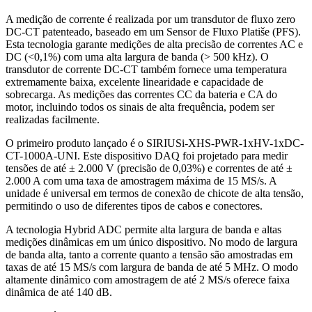
A medição de corrente é realizada por um transdutor de fluxo zero
DC-CT patenteado, baseado em um Sensor de Fluxo Platiše (PFS).
Esta tecnologia garante medições de alta precisão de correntes AC e
DC (<0,1%) com uma alta largura de banda (> 500 kHz). O
transdutor de corrente DC-CT também fornece uma temperatura
extremamente baixa, excelente linearidade e capacidade de
sobrecarga. As medições das correntes CC da bateria e CA do
motor, incluindo todos os sinais de alta frequência, podem ser
realizadas facilmente.
O primeiro produto lançado é o SIRIUSi-XHS-PWR-1xHV-1xDC-
CT-1000A-UNI. Este dispositivo DAQ foi projetado para medir
tensões de até ± 2.000 V (precisão de 0,03%) e correntes de até ±
2.000 A com uma taxa de amostragem máxima de 15 MS/s. A
unidade é universal em termos de conexão de chicote de alta tensão,
permitindo o uso de diferentes tipos de cabos e conectores.
A tecnologia Hybrid ADC permite alta largura de banda e altas
medições dinâmicas em um único dispositivo. No modo de largura
de banda alta, tanto a corrente quanto a tensão são amostradas em
taxas de até 15 MS/s com largura de banda de até 5 MHz. O modo
altamente dinâmico com amostragem de até 2 MS/s oferece faixa
dinâmica de até 140 dB.