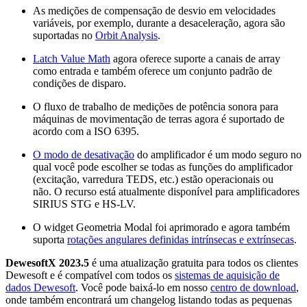
As medições de compensação de desvio em velocidades
variáveis, por exemplo, durante a desaceleração, agora são
suportadas no
Orbit Analysis
.
Latch Value Math
agora oferece suporte a canais de array
como entrada e também oferece um conjunto padrão de
condições de disparo.
O fluxo de trabalho de medições de potência sonora para
máquinas de movimentação de terras agora é suportado de
acordo com a ISO 6395.
O modo de desativação
do amplificador é um modo seguro no
qual você pode escolher se todas as funções do amplificador
(excitação, varredura TEDS, etc.) estão operacionais ou
não. O recurso está atualmente disponível para amplificadores
SIRIUS STG e HS-LV.
O widget Geometria Modal foi aprimorado e agora também
suporta
rotações angulares definidas intrínsecas e extrínsecas
.
DewesoftX 2023.5
é uma atualização gratuita para todos os clientes
Dewesoft e é compatível com todos os
sistemas de aquisição de
dados Dewesoft
. Você pode baixá-lo em nosso
centro de download
,
onde também encontrará um changelog listando todas as pequenas