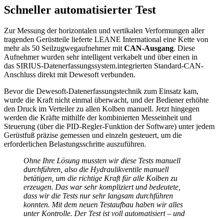
Schneller automatisierter Test
Zur Messung der horizontalen und vertikalen Verformungen aller
tragenden Gerüstteile lieferte LEANE International eine Kette von
mehr als 50 Seilzugwegaufnehmer mit
CAN-Ausgang
. Diese
Aufnehmer wurden sehr intelligent verkabelt und über einen in
das SIRIUS-Datenerfassungssystem.integrierten Standard-CAN-
Anschluss direkt mit Dewesoft verbunden.
Bevor die Dewesoft-Datenerfassungstechnik zum Einsatz kam,
wurde die Kraft nicht einmal überwacht, und der Bediener erhöhte
den Druck im Verteiler zu allen Kolben manuell. Jetzt hingegen
werden die Kräfte mithilfe der kombinierten Messeinheit und
Steuerung (über die PID-Regler-Funktion der Software) unter jedem
Gerüstfuß präzise gemessen und einzeln gesteuert, um die
erforderlichen Belastungsschritte auszuführen.
Ohne Ihre Lösung mussten wir diese Tests manuell
durchführen, also die Hydraulikventile manuell
betätigen, um die richtige Kraft für alle Kolben zu
erzeugen. Das war sehr kompliziert und bedeutete,
dass wir die Tests nur sehr langsam durchführen
konnten. Mit dem neuen Testaufbau haben wir alles
unter Kontrolle. Der Test ist voll automatisiert – und