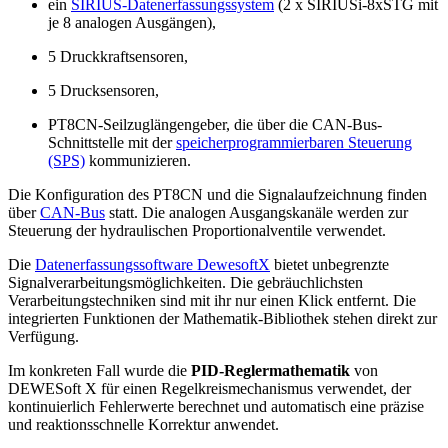
ein
SIRIUS-Datenerfassungssystem
(2 x SIRIUSi-8xSTG mit
je 8 analogen Ausgängen),
5 Druckkraftsensoren,
5 Drucksensoren,
PT8CN-Seilzuglängengeber, die über die CAN-Bus-
Schnittstelle mit der
speicherprogrammierbaren Steuerung
(SPS)
kommunizieren.
Die Konfiguration des PT8CN und die Signalaufzeichnung finden
über
CAN-Bus
statt. Die analogen Ausgangskanäle werden zur
Steuerung der hydraulischen Proportionalventile verwendet.
Die
Datenerfassungssoftware DewesoftX
bietet unbegrenzte
Signalverarbeitungsmöglichkeiten. Die gebräuchlichsten
Verarbeitungstechniken sind mit ihr nur einen Klick entfernt. Die
integrierten Funktionen der Mathematik-Bibliothek stehen direkt zur
Verfügung.
Im konkreten Fall wurde die
PID-Reglermathematik
von
DEWESoft X für einen Regelkreismechanismus verwendet, der
kontinuierlich Fehlerwerte berechnet und automatisch eine präzise
und reaktionsschnelle Korrektur anwendet.