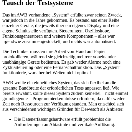
Tausch der Testsysteme
Das im AWB vorhandene „System“ erfüllte zwar seinen Zweck,
war jedoch in die Jahre gekommen. Es bestand aus einer Reihe
einzelner Geräte, die jeweils über ein eigenes Display und eine
eigene Schnittstelle verfügten. Steuerungen, Oszilloskope,
Funktionsgeneratoren und weitere Komponenten – alles war
irgendwie zusammengestückelt, und nichts war automatisiert.
Die Techniker mussten ihre Arbeit von Hand auf Papier
protokollieren, während sie gleichzeitig mehrere voneinander
unabhängige Geräte bedienten. Es gab weder Alarme noch eine
Zyklussteuerung oder eine Fernabschaltfunktion. Das „System“
funktionierte, war aber bei Weiten nicht optimal.
AWB wollte ein einheitliches System, das sich flexibel an die
gesamte Bandbreite der erforderlichen Tests anpassen ließ. Wie
bereits erwähnt, sollte dieses System zudem keinerlei – nicht einmal
grundlegende – Programmierkenntnisse erfordern, da dafür weder
Zeit noch Ressourcen zur Verfügung standen. Man entschied sich
aus verschiedenen wichtigen Gründen für Dewesoft als Anbieter:
Die Datenerfassungshardware erfüllt problemlos die
Anforderungen an Abtastrate und vertikale Auflösung.