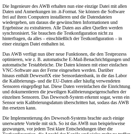
Die Ingenieure des AWB erhalten nun eine einzige Datei mit allen
Daten und Anmerkungen im .it-Format. Sie können die Software
frei auf ihren Computern installieren und die Datendateien
wiedergeben, um daraus die gewünschten Informationen und
Ergebnisse zu extrahieren. Alle Daten aus allen Quellen werden
synchronisiert. Sie brauchen die Testkonfiguration nicht zu
hinterfragen, da alles – einschließlich der Testkonfiguration – in
einer einzigen Datei enthalten ist.
Das AWB verfügt nun über neue Funktionen, die den Testprozess
optimieren, wie z. B. automatische E-Mail-Benachrichtigungen und
automatische Testabbrüche. Die Daten können mit einer einfachen
VNC-Software aus der Ferne eingesehen werden. Darüber
hinaus enthält DewesoftX eine Sensordatenbank, in die das Labor
die Kalibrierungs- und die EU-Daten aller häufig verwendeten
Sensoren eingepflegt hat. Diese Daten vereinfachen die Einrichtung
und dokumentieren die jeweiligen Kalibrierungseigenschaften der
einzelnen Sensoren. Das Dewesoft-System erkennt sogar, wenn ein
Sensor sein Kalibrierungsdatum überschritten hat, sodass das AWB
ihn ersetzen kann.
Die Implementierung des Dewesoft-Systems brachte auch einige
unerwartete Vorteile mit sich. So ist das AWB nun beispielsweise
gezwungen, vor jedem Test klare Entscheidungen über die