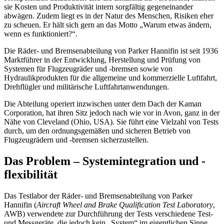
sie Kosten und Produktivität intern sorgfältig gegeneinander
abwägen. Zudem liegt es in der Natur des Menschen, Risiken eher
zu scheuen. Er hält sich gern an das Motto „Warum etwas ändern,
wenn es funktioniert?“.
Die Räder- und Bremsenabteilung von Parker Hannifin ist seit 1936
Marktführer in der Entwicklung, Herstellung und Prüfung von
Systemen für Flugzeugräder und -bremsen sowie von
Hydraulikprodukten für die allgemeine und kommerzielle Luftfahrt,
Drehflügler und militärische Luftfahrtanwendungen.
Die Abteilung operiert inzwischen unter dem Dach der Kaman
Corporation, hat ihren Sitz jedoch nach wie vor in Avon, ganz in der
Nähe von Cleveland (Ohio, USA). Sie führt eine Vielzahl von Tests
durch, um den ordnungsgemäßen und sicheren Betrieb von
Flugzeugrädern und -bremsen sicherzustellen.
Das Problem – Systemintegration und -
flexibilität
Das Testlabor der Räder- und Bremsenabteilung von Parker
Hannifin (
Aircraft Wheel and Brake Qualification Test Laboratory
,
AWB) verwendete zur Durchführung der Tests verschiedene Test-
und Messgeräte, die jedoch kein „System“ im eigentlichen Sinne