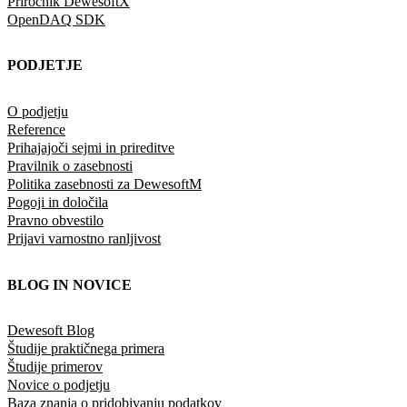
Priročnik DewesoftX
OpenDAQ SDK
PODJETJE
O podjetju
Reference
Prihajajoči sejmi in prireditve
Pravilnik o zasebnosti
Politika zasebnosti za DewesoftM
Pogoji in določila
Pravno obvestilo
Prijavi varnostno ranljivost
BLOG IN NOVICE
Dewesoft Blog
Študije praktičnega primera
Študije primerov
Novice o podjetju
Baza znanja o pridobivanju podatkov