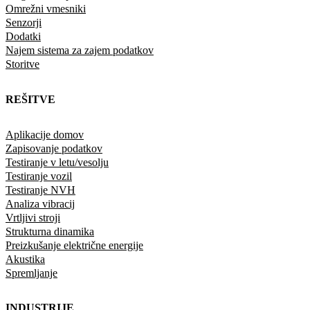
Omrežni vmesniki
Senzorji
Dodatki
Najem sistema za zajem podatkov
Storitve
REŠITVE
Aplikacije domov
Zapisovanje podatkov
Testiranje v letu/vesolju
Testiranje vozil
Testiranje NVH
Analiza vibracij
Vrtljivi stroji
Strukturna dinamika
Preizkušanje električne energije
Akustika
Spremljanje
INDUSTRIJE