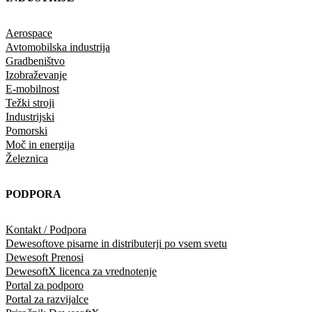
Aerospace
Avtomobilska industrija
Gradbeništvo
Izobraževanje
E-mobilnost
Težki stroji
Industrijski
Pomorski
Moč in energija
Železnica
PODPORA
Kontakt / Podpora
Dewesoftove pisarne in distributerji po vsem svetu
Dewesoft Prenosi
DewesoftX licenca za vrednotenje
Portal za podporo
Portal za razvijalce