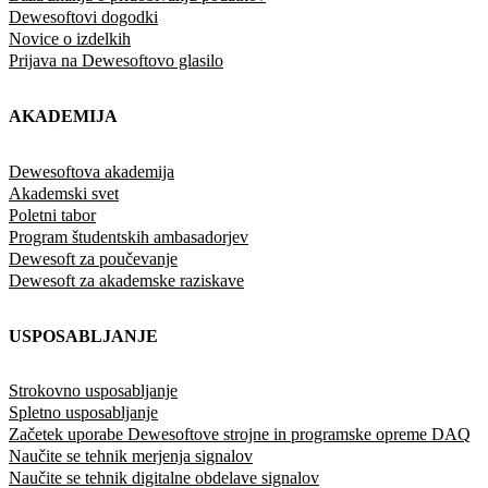
Dewesoftovi dogodki
Novice o izdelkih
Prijava na Dewesoftovo glasilo
AKADEMIJA
Dewesoftova akademija
Akademski svet
Poletni tabor
Program študentskih ambasadorjev
Dewesoft za poučevanje
Dewesoft za akademske raziskave
USPOSABLJANJE
Strokovno usposabljanje
Spletno usposabljanje
Začetek uporabe Dewesoftove strojne in programske opreme DAQ
Naučite se tehnik merjenja signalov
Naučite se tehnik digitalne obdelave signalov