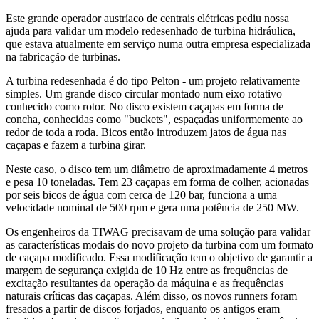
Este grande operador austríaco de centrais elétricas pediu nossa
ajuda para validar um modelo redesenhado de turbina hidráulica,
que estava atualmente em serviço numa outra empresa especializada
na fabricação de turbinas.
A turbina redesenhada é do tipo Pelton - um projeto relativamente
simples. Um grande disco circular montado num eixo rotativo
conhecido como rotor. No disco existem caçapas em forma de
concha, conhecidas como "buckets", espaçadas uniformemente ao
redor de toda a roda. Bicos então introduzem jatos de água nas
caçapas e fazem a turbina girar.
Neste caso, o disco tem um diâmetro de aproximadamente 4 metros
e pesa 10 toneladas. Tem 23 caçapas em forma de colher, acionadas
por seis bicos de água com cerca de 120 bar, funciona a uma
velocidade nominal de 500 rpm e gera uma potência de 250 MW.
Os engenheiros da TIWAG precisavam de uma solução para validar
as características modais do novo projeto da turbina com um formato
de caçapa modificado. Essa modificação tem o objetivo de garantir a
margem de segurança exigida de 10 Hz entre as frequências de
excitação resultantes da operação da máquina e as frequências
naturais críticas das caçapas. Além disso, os novos runners foram
fresados a partir de discos forjados, enquanto os antigos eram