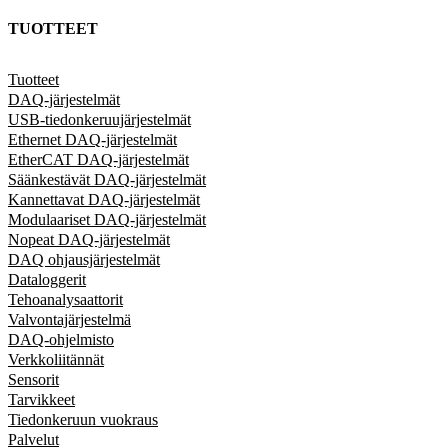
TUOTTEET
Tuotteet
DAQ-järjestelmät
USB-tiedonkeruujärjestelmät
Ethernet DAQ-järjestelmät
EtherCAT DAQ-järjestelmät
Säänkestävät DAQ-järjestelmät
Kannettavat DAQ-järjestelmät
Modulaariset DAQ-järjestelmät
Nopeat DAQ-järjestelmät
DAQ ohjausjärjestelmät
Dataloggerit
Tehoanalysaattorit
Valvontajärjestelmä
DAQ-ohjelmisto
Verkkoliitännät
Sensorit
Tarvikkeet
Tiedonkeruun vuokraus
Palvelut