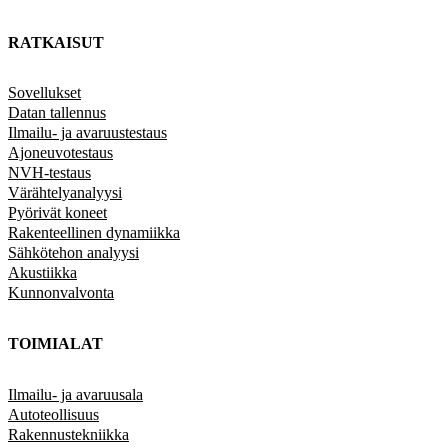
RATKAISUT
Sovellukset
Datan tallennus
Ilmailu- ja avaruustestaus
Ajoneuvotestaus
NVH-testaus
Värähtelyanalyysi
Pyörivät koneet
Rakenteellinen dynamiikka
Sähkötehon analyysi
Akustiikka
Kunnonvalvonta
TOIMIALAT
Ilmailu- ja avaruusala
Autoteollisuus
Rakennustekniikka