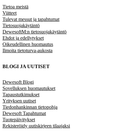
Tietoa meistä
Viitteet
Tulevat messut ja tapahtumat
Tietosuojakäytäntö
DewesoftM:n tietosuojakäytäntö
Ehdot ja edellytykset
Oikeudellinen huomautus
Ilmoita tietoturva-aukosta
BLOGI JA UUTISET
Dewesoft Blogi
Sovelluksen huomautukset
Tapaustutkimukset
Yrityksen uutiset
Tiedonhankinnan tietopohja
Dewesoft Tapahtumat
Tuotepäivitykset
Rekisteröidy uutiskirjeen tilaajaksi