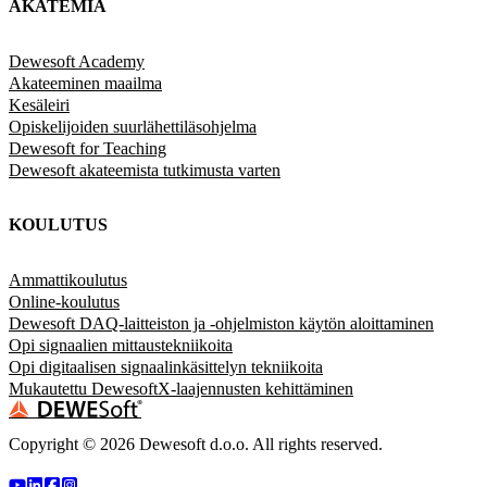
AKATEMIA
Dewesoft Academy
Akateeminen maailma
Kesäleiri
Opiskelijoiden suurlähettiläsohjelma
Dewesoft for Teaching
Dewesoft akateemista tutkimusta varten
KOULUTUS
Ammattikoulutus
Online-koulutus
Dewesoft DAQ-laitteiston ja -ohjelmiston käytön aloittaminen
Opi signaalien mittaustekniikoita
Opi digitaalisen signaalinkäsittelyn tekniikoita
Mukautettu DewesoftX-laajennusten kehittäminen
Copyright ©
2026
Dewesoft d.o.o. All rights reserved.