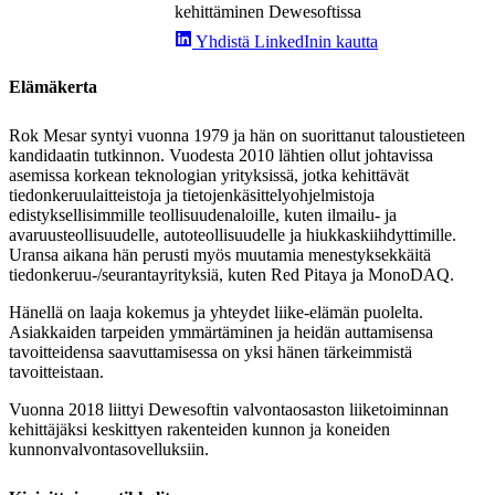
kehittäminen Dewesoftissa
Yhdistä LinkedInin kautta
Elämäkerta
Rok Mesar syntyi vuonna 1979 ja hän on suorittanut taloustieteen
kandidaatin tutkinnon. Vuodesta 2010 lähtien ollut johtavissa
asemissa korkean teknologian yrityksissä, jotka kehittävät
tiedonkeruulaitteistoja ja tietojenkäsittelyohjelmistoja
edistyksellisimmille teollisuudenaloille, kuten ilmailu- ja
avaruusteollisuudelle, autoteollisuudelle ja hiukkaskiihdyttimille.
Uransa aikana hän perusti myös muutamia menestyksekkäitä
tiedonkeruu-/seurantayrityksiä, kuten Red Pitaya ja MonoDAQ.
Hänellä on laaja kokemus ja yhteydet liike-elämän puolelta.
Asiakkaiden tarpeiden ymmärtäminen ja heidän auttamisensa
tavoitteidensa saavuttamisessa on yksi hänen tärkeimmistä
tavoitteistaan.
Vuonna 2018 liittyi Dewesoftin valvontaosaston liiketoiminnan
kehittäjäksi keskittyen rakenteiden kunnon ja koneiden
kunnonvalvontasovelluksiin.