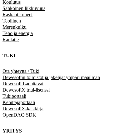
Koulutus
Sähköinen liikkuvuus
Raskaat koneet
Teollinen
Merenkulku
Teho ja energia
Rautatie
TUKI
Ota yhteyttä / Tuki
Dewesoftin toimistot ja jakelijat ympäri maailman
Dewesoft Ladattavat
DewesoftX trial-lisenssi
Tukiportaali
Kehittäjäportaali
DewesoftX-käsikirja
OpenDAQ SDK
YRITYS