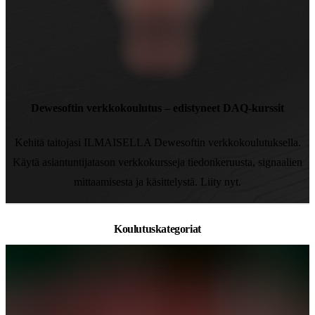
Dewesoftin verkkokoulutus – edistyneet DAQ-kurssit
Kehitä taitojasi ILMAISELLA Dewesoftin verkkokoulutuksella.
Käytä asiantuntijatason verkkokursseja tiedonkeruusta, signaalien
mittaamisesta ja käsittelystä. Liity nyt.
Koulutuskategoriat