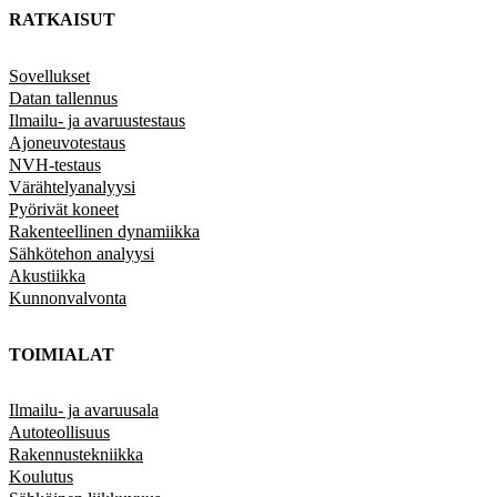
RATKAISUT
Sovellukset
Datan tallennus
Ilmailu- ja avaruustestaus
Ajoneuvotestaus
NVH-testaus
Värähtelyanalyysi
Pyörivät koneet
Rakenteellinen dynamiikka
Sähkötehon analyysi
Akustiikka
Kunnonvalvonta
TOIMIALAT
Ilmailu- ja avaruusala
Autoteollisuus
Rakennustekniikka
Koulutus