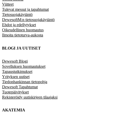
Viitteet
Tulevat messut ja tapahtumat
Tietosuojakäytäntö
DewesoftM:n tietosuojakäytäntö
Ehdot ja edellytykset
Oikeudellinen huomautus
Ilmoita tietoturva-aukosta
BLOGI JA UUTISET
Dewesoft Blogi
Sovelluksen huomautukset
Tapaustutkimukset
Yrityksen uutiset
Tiedonhankinnan tietopohja
Dewesoft Tapahtumat
Tuotepäivitykset
Rekisteröidy uutiskirjeen tilaajaksi
AKATEMIA