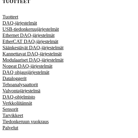
TUOTTEET
Tuotteet
DAQ-järjestelmät
USB-tiedonkeruujärjestelmät
Ethernet DAQ-järjestelmät
EtherCAT DAQ-järjestelmät
Säänkestävät DAQ-järjestelmät
Kannettavat DAQ-järjestelmät
Modulaariset DAQ-järjestelmät
Nopeat DAQ-järjestelmät
DAQ ohjausjärjestelmät
Dataloggerit
Tehoanalysaattorit
Valvontajärjestelmä
DAQ-ohjelmisto
Verkkoliitännät
Sensorit
Tarvikkeet
Tiedonkeruun vuokraus
Palvelut