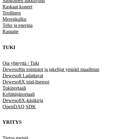
Sähköinen liikkuvuus
Raskaat koneet
Teollinen
Merenkulku
Teho ja energia
Rautatie
TUKI
Ota yhteyttä / Tuki
Dewesoftin toimistot ja jakelijat ympäri maailman
Dewesoft Ladattavat
DewesoftX trial-lisenssi
Tukiportaali
Kehittäjäportaali
DewesoftX-käsikirja
OpenDAQ SDK
YRITYS
Tietoa meistä