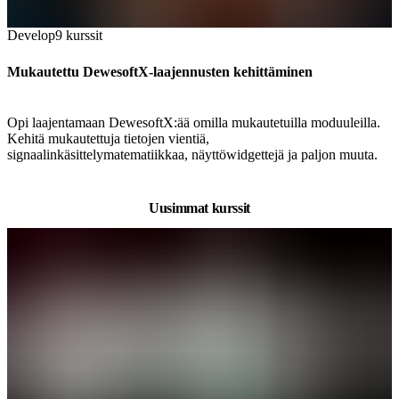
Develop
9
kurssit
Mukautettu DewesoftX-laajennusten kehittäminen
Opi laajentamaan DewesoftX:ää omilla mukautetuilla moduuleilla.
Kehitä mukautettuja tietojen vientiä,
signaalinkäsittelymatematiikkaa, näyttöwidgettejä ja paljon muuta.
Uusimmat kurssit