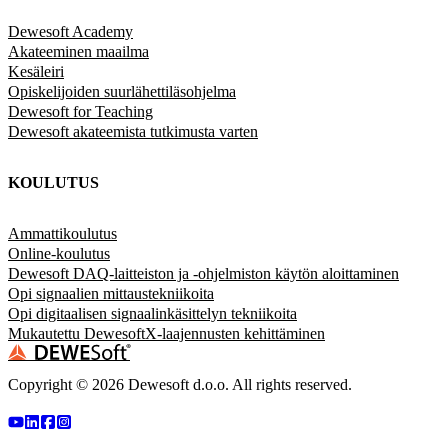
Dewesoft Academy
Akateeminen maailma
Kesäleiri
Opiskelijoiden suurlähettiläsohjelma
Dewesoft for Teaching
Dewesoft akateemista tutkimusta varten
KOULUTUS
Ammattikoulutus
Online-koulutus
Dewesoft DAQ-laitteiston ja -ohjelmiston käytön aloittaminen
Opi signaalien mittaustekniikoita
Opi digitaalisen signaalinkäsittelyn tekniikoita
Mukautettu DewesoftX-laajennusten kehittäminen
Copyright ©
2026
Dewesoft d.o.o. All rights reserved.