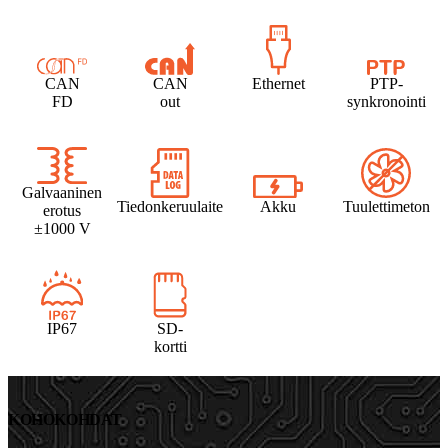
CAN
CAN
Ethernet
PTP-
FD
out
synkronointi
Galvaaninen
Tiedonkeruulaite
Akku
Tuulettimeton
erotus
±1000 V
IP67
SD-
kortti
KOHOKOHDAT