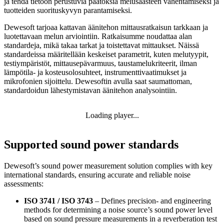
ja tehdä tietoon perustuvia päätöksiä melusaasteen vähentämiseksi ja
tuotteiden suorituskyvyn parantamiseksi.
Dewesoft tarjoaa kattavan äänitehon mittausratkaisun tarkkaan ja
luotettavaan melun arviointiin. Ratkaisumme noudattaa alan
standardeja, mikä takaa tarkat ja toistettavat mittaukset. Näissä
standardeissa määritellään keskeiset parametrit, kuten melutyypit,
testiympäristöt, mittausepävarmuus, taustamelukriteerit, ilman
lämpötila- ja kosteusolosuhteet, instrumenttivaatimukset ja
mikrofonien sijoittelu. Dewesoftin avulla saat saumattoman,
standardoidun lähestymistavan äänitehon analysointiin.
Loading player...
Supported sound power standards
Dewesoft’s sound power measurement solution complies with key
international standards, ensuring accurate and reliable noise
assessments:
ISO 3741 / ISO 3743
– Defines precision- and engineering
methods for determining a noise source’s sound power level
based on sound pressure measurements in a reverberation test