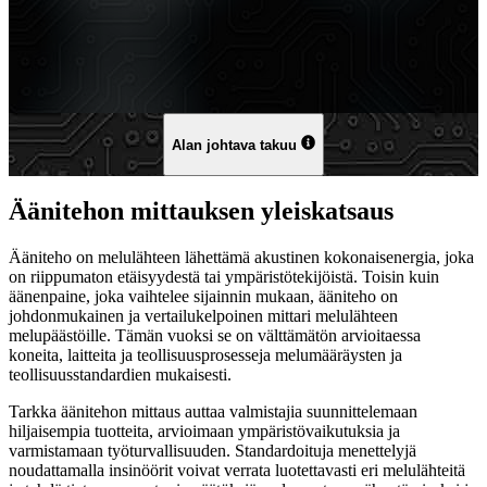
Alan johtava takuu
Äänitehon mittauksen yleiskatsaus
Ääniteho on melulähteen lähettämä akustinen kokonaisenergia, joka
on riippumaton etäisyydestä tai ympäristötekijöistä. Toisin kuin
äänenpaine, joka vaihtelee sijainnin mukaan, ääniteho on
johdonmukainen ja vertailukelpoinen mittari melulähteen
melupäästöille. Tämän vuoksi se on välttämätön arvioitaessa
koneita, laitteita ja teollisuusprosesseja melumääräysten ja
teollisuusstandardien mukaisesti.
Tarkka äänitehon mittaus auttaa valmistajia suunnittelemaan
hiljaisempia tuotteita, arvioimaan ympäristövaikutuksia ja
varmistamaan työturvallisuuden. Standardoituja menettelyjä
noudattamalla insinöörit voivat verrata luotettavasti eri melulähteitä