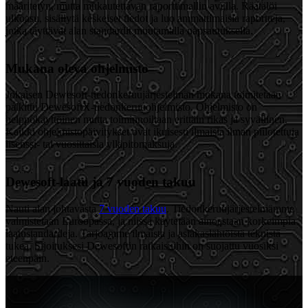
määritetyn, mutta mukautettavan raporttimallin avulla. Räätälöi
ulkoasu, sisällytä keskeiset tiedot ja luo ammattimaisia raportteja,
jotka täyttävät alan standardit muutamalla napsautuksella.
Mukana oleva ohjelmisto
Jokaisen Dewesoft-tiedonkeruujärjestelmän mukana toimitetaan
palkittu DewesoftX-tiedonkeruuohjelmisto. Ohjelmisto on
helppokäyttöinen mutta toiminnoiltaan erittäin rikas ja syvällinen.
Kaikki ohjelmistopäivitykset ovat ikuisesti ilmaisia ilman piilotettuja
lisenssi- tai vuosittaisia ylläpitomaksuja.
Dewesoft-laatu ja 7 vuoden takuu
Nauti alan johtavasta
7 vuoden takuu
. Tiedonkeruujärjestelmämme
valmistetaan Euroopassa, ja niissä käytetään ainoastaan korkeimpia
laatustandardeja. Tarjoamme ilmaista ja asiakaslähtöistä teknistä
tukea. Sijoituksesi Dewesoftin ratkaisuihin on suojattu vuosiksi
eteenpäin.