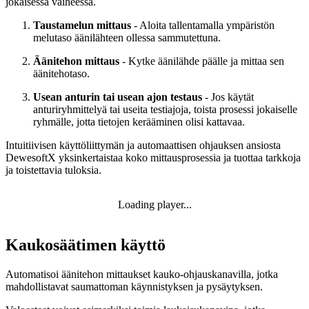
jokaisessa vaiheessa.
Taustamelun mittaus
- Aloita tallentamalla ympäristön
melutaso äänilähteen ollessa sammutettuna.
Äänitehon mittaus
- Kytke äänilähde päälle ja mittaa sen
äänitehotaso.
Usean anturin tai usean ajon testaus
- Jos käytät
anturiryhmittelyä tai useita testiajoja, toista prosessi jokaiselle
ryhmälle, jotta tietojen kerääminen olisi kattavaa.
Intuitiivisen käyttöliittymän ja automaattisen ohjauksen ansiosta
DewesoftX yksinkertaistaa koko mittausprosessia ja tuottaa tarkkoja
ja toistettavia tuloksia.
Loading player...
Kaukosäätimen käyttö
Automatisoi äänitehon mittaukset kauko-ohjauskanavilla, jotka
mahdollistavat saumattoman käynnistyksen ja pysäytyksen.