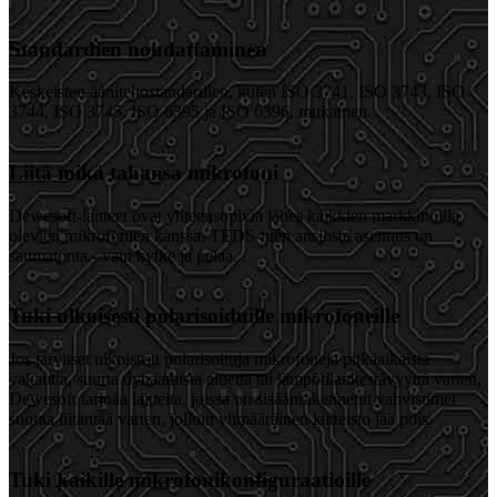
Standardien noudattaminen
Keskeisten äänitehostandardien, kuten ISO 3741, ISO 3743, ISO
3744, ISO 3745, ISO 6395 ja ISO 6396, mukainen.
Liitä mikä tahansa mikrofoni
Dewesoft-laitteet ovat yhteensopivia lähes kaikkien markkinoilla
olevien mikrofonien kanssa. TEDS-tuen ansiosta asennus on
saumatonta - vain kytke ja pelaa.
Tuki ulkoisesti polarisoiduille mikrofoneille
Jos tarvitset ulkoisesti polarisoituja mikrofoneja pitkäaikaista
vakautta, suurta dynaamista aluetta tai lämpötilankestävyyttä varten,
Dewesoft tarjoaa laitteita, joissa on sisäänrakennetut vahvistimet
suoraa liitäntää varten, jolloin ylimääräinen laitteisto jää pois.
Tuki kaikille mikrofonikonfiguraatioille