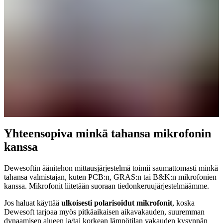
Yhteensopiva minkä tahansa mikrofonin
kanssa
Dewesoftin äänitehon mittausjärjestelmä toimii saumattomasti minkä
tahansa valmistajan, kuten PCB:n, GRAS:n tai B&K:n mikrofonien
kanssa. Mikrofonit liitetään suoraan tiedonkeruujärjestelmäämme.
Jos haluat käyttää
ulkoisesti polarisoidut mikrofonit
, koska
Dewesoft tarjoaa myös pitkäaikaisen aikavakauden, suuremman
dynaamisen alueen ja/tai korkean lämpötilan vakauden kysynnän