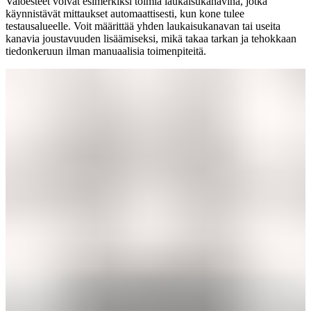
Valoesteet voivat esimerkiksi toimia laukaisukanavina, jotka
käynnistävät mittaukset automaattisesti, kun kone tulee
testausalueelle. Voit määrittää yhden laukaisukanavan tai useita
kanavia joustavuuden lisäämiseksi, mikä takaa tarkan ja tehokkaan
tiedonkeruun ilman manuaalisia toimenpiteitä.