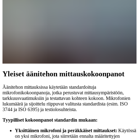
Yleiset äänitehon mittauskokoonpanot
Äänitehon mittauksissa käytetään standardoituja
mikrofonikokoonpanoja, jotka perustuvat mittausympäristöön,
tarkkuusvaatimuksiin ja testattavan kohteen kokoon. Mikrofonien
lukumäärä ja sijoittelu riippuvat valitusta standardista (esim. ISO
3744 ja ISO 6395) ja testiolosuhteista.
Tyypilliset kokoonpanot standardin mukaan:
Yksittäinen mikrofoni ja peräkkäiset mittaukset:
Käytössä
on yksi mikrofoni, jota siirretään ennalta määritettyjen