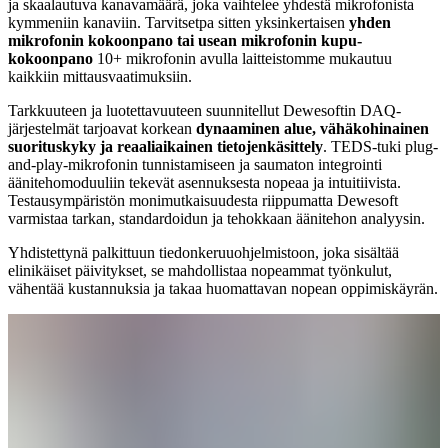
ja skaalautuva kanavamäärä, joka vaihtelee yhdestä mikrofonista
kymmeniin kanaviin. Tarvitsetpa sitten yksinkertaisen
yhden
mikrofonin kokoonpano tai usean mikrofonin kupu-
kokoonpano
10+ mikrofonin avulla laitteistomme mukautuu
kaikkiin mittausvaatimuksiin.
Tarkkuuteen ja luotettavuuteen suunnitellut Dewesoftin DAQ-
järjestelmät tarjoavat korkean
dynaaminen alue, vähäkohinainen
suorituskyky ja reaaliaikainen tietojenkäsittely
. TEDS-tuki plug-
and-play-mikrofonin tunnistamiseen ja saumaton integrointi
äänitehomoduuliin tekevät asennuksesta nopeaa ja intuitiivista.
Testausympäristön monimutkaisuudesta riippumatta Dewesoft
varmistaa tarkan, standardoidun ja tehokkaan äänitehon analyysin.
Yhdistettynä palkittuun tiedonkeruuohjelmistoon, joka sisältää
elinikäiset päivitykset, se mahdollistaa nopeammat työnkulut,
vähentää kustannuksia ja takaa huomattavan nopean oppimiskäyrän.