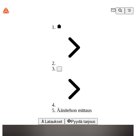
…
Äänitehon mittaus
Lataukset
Pyydä tarjous