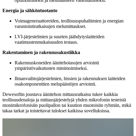
optimoimiseksi ja melusaasteen vähentämiseksi.
Energia ja sähköntuotanto
Voimageneraattoreiden, teollisuuspuhaltimien ja energian
varastointiratkaisujen melumittaukset.
LVI-järjestelmien ja suurten jäähdytyslaitteiden
vaatimustenmukaisuuden testaus.
Rakentaminen ja rakennusakustiikka
Rakennuskoneiden äänitehotasojen arviointi
ympäristövaikutusten minimoimiseksi.
Ilmanvaihtojärjestelmien, hissien ja rakennuksen laitteiden
osakomponenttien melupäästöjen arviointi.
Dewesoftin joustava äänitehon mittausratkaisu tukee kaikkia
teollisuudenaloja ja mittausjärjestelyjä yhden mikrofonin testeistä
monimikrofonisiin puolipallon tai kuution muotoisiin ryhmiin, mikä
takaa tarkat ja toistettavat tulokset kaikissa sovelluksissa.