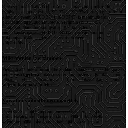
Dewesoft tukee kaikkia mikrofoniasetelmia yhden mikrofonin
peräkkäisistä mittauksista (ISO 3741, ISO 3743) usean mikrofonin
kiinteisiin ryhmiin (ISO 3744, ISO 3745) ja monimutkaisiin
puolipallon tai kuution muotoisiin ryhmiin (ISO 3745).
Lisäkokoonpanoihin kuuluvat suurten koneiden
rinnakkaistasojärjestelyt (ISO 639x) ja pyörivän puomin
kokoonpanot äänitasojen keskiarvoistamiseen haastavissa
ympäristöissä.
Mikrofonien kiertäminen
Pienemmällä mikrofonisarjalla voidaan kattaa kaikki vaaditut paikat
seuraavasti
kiertävä
niitä useissa eri toimipisteissä. Kunkin sijainnin
mittaukset yhdistetään automaattisesti, mikä takaa tarkan laskennan.
suljettu kokonaisääniteho
.
Vaivaton vaiheittainen menettely
DewesoftX-äänitehomoduuli tarjoaa yksinkertaisen ja
virtaviivaistetun mittausprosessin selkeällä, intuitiivisella
käyttöliittymällä, joka opastaa käyttäjiä joka vaiheessa.