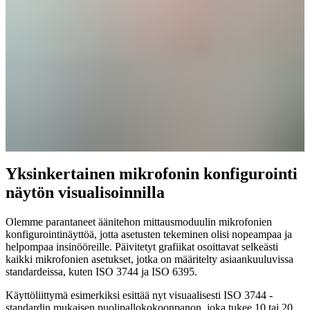
Yksinkertainen mikrofonin konfigurointi
näytön visualisoinnilla
Olemme parantaneet äänitehon mittausmoduulin mikrofonien
konfigurointinäyttöä, jotta asetusten tekeminen olisi nopeampaa ja
helpompaa insinööreille. Päivitetyt grafiikat osoittavat selkeästi
kaikki mikrofonien asetukset, jotka on määritelty asiaankuuluvissa
standardeissa, kuten ISO 3744 ja ISO 6395.
Käyttöliittymä esimerkiksi esittää nyt visuaalisesti ISO 3744 -
standardin mukaisen puolipallokokoonpanon, joka tukee 10 tai 20