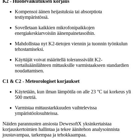
K2 - Huonevaikutuksen korjaus
Kompensoi äänen heijastuksia tai absorptiota
testiympäristössä.
Sovelletaan kaikkien mikrofonipaikkojen
energiakeskiarvoisiin äänenpainetasoihin.
Mahdollistaa nyt K2-tietojen viennin ja tuonnin työnkulun
tehostamiseksi.
Käyttäjät voivat määritellä toleranssivälit K2-
vertailuäänilähteen mittauksille varmistaakseen standardien
noudattamisen.
C1 & C2 - Meteorologiset korjaukset
Käytetään, kun ilman lämpötila on alle 23 °C tai korkeus yli
500 metriä.
Varmistaa mittaustarkkuuden vaihtelevissa
ympäristöolosuhteissa.
Näiden parannusten ansiosta DewesoftX yksinkertaistaa
korjauskertoimien hallintaa ja tekee äänitehon analysoinnista
joustavampaa, tarkempaa ja tehokkaampaa.