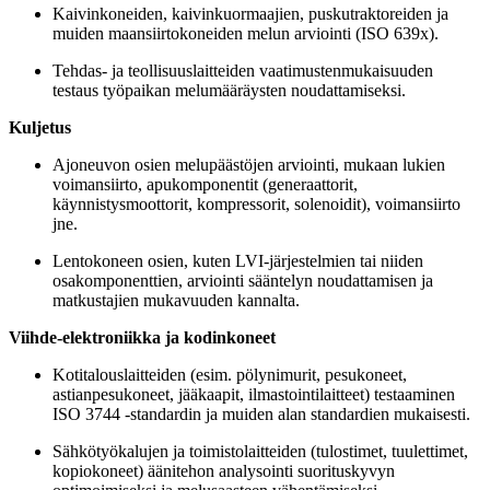
Kaivinkoneiden, kaivinkuormaajien, puskutraktoreiden ja
muiden maansiirtokoneiden melun arviointi (ISO 639x).
Tehdas- ja teollisuuslaitteiden vaatimustenmukaisuuden
testaus työpaikan melumääräysten noudattamiseksi.
Kuljetus
Ajoneuvon osien melupäästöjen arviointi, mukaan lukien
voimansiirto, apukomponentit (generaattorit,
käynnistysmoottorit, kompressorit, solenoidit), voimansiirto
jne.
Lentokoneen osien, kuten LVI-järjestelmien tai niiden
osakomponenttien, arviointi sääntelyn noudattamisen ja
matkustajien mukavuuden kannalta.
Viihde-elektroniikka ja kodinkoneet
Kotitalouslaitteiden (esim. pölynimurit, pesukoneet,
astianpesukoneet, jääkaapit, ilmastointilaitteet) testaaminen
ISO 3744 -standardin ja muiden alan standardien mukaisesti.
Sähkötyökalujen ja toimistolaitteiden (tulostimet, tuulettimet,
kopiokoneet) äänitehon analysointi suorituskyvyn