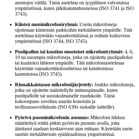
asentojen välillä. Tämä asetelma on tyypillinen valvotuissa
ympäristöissä, kuten jälkikaiuntahuoneissa (ISO 3741 ja ISO
3743).
Kiinteä monimikrofoniryhmä:
Useita mikrofoneja
sijoitetaan kiinteisiin paikkoihin melulähteen ympärille. Tätä
asetelmaa käytetään vapaakenttäisissä ja osittain kaikuvissa
ympäristöissä (ISO 3744, ISO 3745).
Puolipallon tai kuution muotoiset mikrofoniryhmät:
4, 6,
10 tai useampia mikrofoneja, jotka on sijoitettu puolipalloksi
tai kuutioksi lähteen ympärille. Tätä mikrofoniasetelmaa
käytetään vapaakenttäolosuhteissa tai kaiuttomissa
kammioissa (ISO 3745).
Rinnakkaistason mikrofonijärjestely:
Joukko mikrofoneja,
jotka on sijoitettu määritellylle mittauspinnalle, kuten
puolipallolle tai suorakulmaiselle ruudukolle. Tämä
kokoonpano soveltuu suuriin koneisiin ja
teollisuussovelluksiin (ISO 639x raskaille laitteille).
Pyörivä puomimikrofonin asennus:
Mikrofoni liikkuu
määriteltyä reittiä pitkin pyörivän puomin avulla, jotta
äänitasot saadaan keskiarvoon ajan mittaan. Käytetään usein
suuriin melulähteisiin epäideaalisissa ympäristöissä.