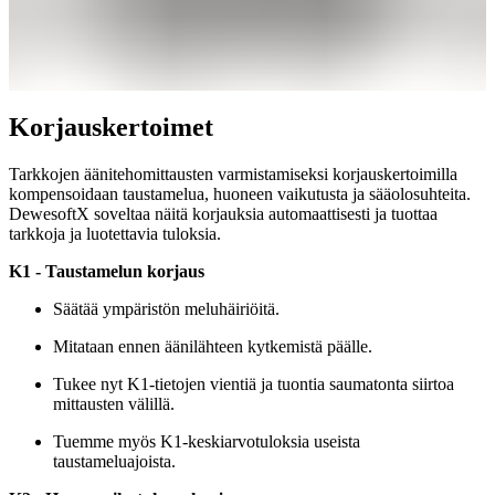
Korjauskertoimet
Tarkkojen äänitehomittausten varmistamiseksi korjauskertoimilla
kompensoidaan taustamelua, huoneen vaikutusta ja sääolosuhteita.
DewesoftX soveltaa näitä korjauksia automaattisesti ja tuottaa
tarkkoja ja luotettavia tuloksia.
K1 - Taustamelun korjaus
Säätää ympäristön meluhäiriöitä.
Mitataan ennen äänilähteen kytkemistä päälle.
Tukee nyt K1-tietojen vientiä ja tuontia saumatonta siirtoa
mittausten välillä.
Tuemme myös K1-keskiarvotuloksia useista
taustameluajoista.