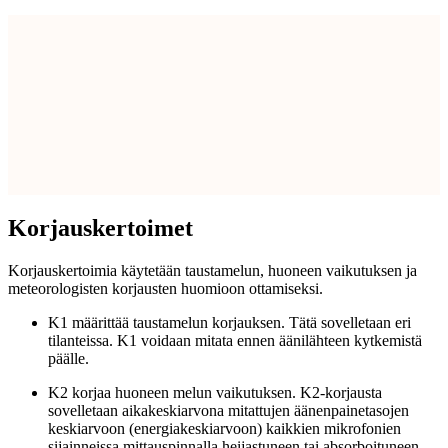
Korjauskertoimet
Korjauskertoimia käytetään taustamelun, huoneen vaikutuksen ja
meteorologisten korjausten huomioon ottamiseksi.
K1 määrittää taustamelun korjauksen. Tätä sovelletaan eri
tilanteissa. K1 voidaan mitata ennen äänilähteen kytkemistä
päälle.
K2 korjaa huoneen melun vaikutuksen. K2-korjausta
sovelletaan aikakeskiarvona mitattujen äänenpainetasojen
keskiarvoon (energiakeskiarvoon) kaikkien mikrofonien
sijainneissa mittauspinnalla heijastuneen tai absorboituneen