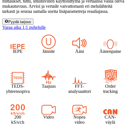
mittaukset, tuttu, intuitiivinen käyttöliittymä ja vertaansa vailla oleva
mukautuvuus. Arvioi ja vertaile vaivattomasti eri melulähteitä
tarkasti ja seuraa samalla useita lisäparametreja reaaliajassa.
Pyydä tarjous
Varaa aika 1:1 puhelulle
IEPE
Jännite
Ääni
Äänenpaine
TEDS-
Taajuus
FFT-
Order
yhteensopiva
analysaattori
tracking
200
Video
Nopea
CAN-
kS/s/ch
video
väylä