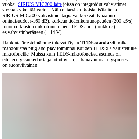
vuoksi.
SIRIUS-MIC200-laite
joissa on integroidut vahvistimet
suoraa kytkentää varten. Näin ei tarvita ulkoisia lisälaitteita.
SIRIUS-MIC200-vahvistimet tarjoavat korkeat dynaamiset
ominaisuudet (-160 dB), korkean tiedonkeruunopeuden (200 kS/s),
monimerkkisten mikrofonien tuen, TEDS-tuen (luokka 2) ja
esivahvistinherätteen (± 14 V),
Hankintajärjestelmämme tukevat täysin
TEDS-standardi
, mikä
mahdollistaa plug-and-play-toiminnallisuuden TEDS:llä varustetuille
mikrofoneille. Muissa kuin TEDS-mikrofoneissa asennus on
edelleen yksinkertaista ja intuitiivista, ja kanavan määritysprosessi
on suoraviivainen.