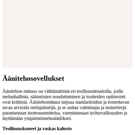
Äänitehosovellukset
Äänitehon mittaus on välttämätöntä eri teollisuudenaloilla, joilla
melunhallinta, säännösten noudattaminen ja tuotteiden optimointi
ovat kriittisiä. Äänitehomittaus tarjoaa standardoidun ja toistettavan
tavan arvioida melupäästöjä, ja se auttaa valmistajia ja insinöörejä
parantamaan tuotesuunnittelua, varmistamaan työturvallisuuden ja
täyttämään ympäristömelusäädökset.
Teollisuuskoneet ja raskas kalusto