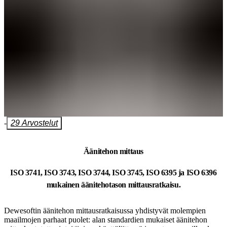
-
29 Arvostelut
Äänitehon mittaus
ISO 3741, ISO 3743, ISO 3744, ISO 3745, ISO 6395 ja ISO 6396
mukainen äänitehotason mittausratkaisu.
Dewesoftin äänitehon mittausratkaisussa yhdistyvät molempien
maailmojen parhaat puolet: alan standardien mukaiset äänitehon