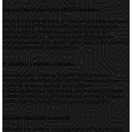
Nopeat reaaliaikaiset ja offline-laskelmat
Kaikki lasketut parametrit ovat käytettävissä sekä mittauksen aikana
että offline-tilassa. Ohjelmisto mahdollistaa korjauskertoimien
nopean laskennan, mukaan lukien K1 (taustakohina), K2
(huonekorjaus) ja C1, C2 ja C3 (lämpötilan ja ilmanpaineen
meteorologiset korjaukset). Se tukee myös raakojen aika-aluetietojen
tallentamista ja offline-ääniteholaskentaa.
Raskaiden koneiden ääniteho
Dewesoft tarjoaa optimoituja mittausmenetelmiä, jotka on
suunniteltu erityisesti raskaita koneita varten. Se takaa tarkan ja
luotettavan äänitehon analyysin myös vaativissa
teollisuusympäristöissä. Menetelmissä otetaan huomioon korkeat
melutasot ja vaihtelevat käyttöolosuhteet, ja ne tuottavat tarkkoja
tuloksia, jotka on räätälöity raskaan kaluston sovelluksiin.
Ennalta määritellyt raportit
Kun mittaus on suoritettu, voit esittää tiedot vaivattomasti ennalta