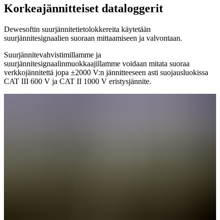
Korkeajännitteiset dataloggerit
Dewesoftin suurjännitetietolokkereita käytetään
suurjännitesignaalien suoraan mittaamiseen ja valvontaan.
Suurjännitevahvistimillamme ja
suurjännitesignaalinmuokkaajillamme voidaan mitata suoraa
verkkojännitettä jopa ±2000 V:n jännitteeseen asti suojausluokissa
CAT III 600 V ja CAT II 1000 V eristysjännite.