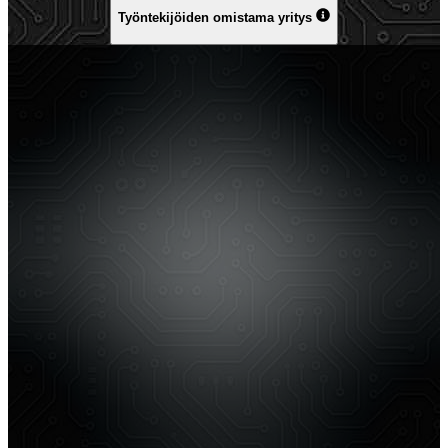
Työntekijöiden omistama yritys