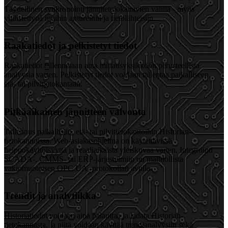
Täydellinen synkronointi jännitetulokanavien välillä - myös
yhdistettynä muihin antureihin ja tietolähteisiin.
Raakatiedot ja pelkistetyt tiedot
Raakatiedot tallennetaan aina mittausyksikköön perusteellista
analyysia varten. Pelkistetyt tiedot voidaan tallentaa paikalliseen,
etä- tai pilvitietokantaan.
Pitkäaikainen jännitteen valvonta
Tallennus paikallisiin, etä- tai pilvitietokantoihin Historian-
tietokannoissa. Web-asiakasohjelma on käytettävissä
helppokäyttöisyyttä ja reaaliaikaista yleiskuvaa varten. Integrointi
SCADA-, CMMS- tai ERP-järjestelmiin on mahdollista
vakiomuotoisen OPC UA -protokollan avulla.
Trendit ja analytiikka
Historiatiedot voidaan aina palauttaa ja ladata Historian-
tietokannasta, ja niitä voidaan käyttää trendianalyysiin sekä