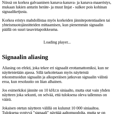
Niissä on korkea galvaaninen kanava-kanava- ja kanava-maaeristys,
mukaan lukien anturin heräte- ja muut linjat - sulkee pois kohinan
signaaliketjusta.
Korkea eristys mahdollistaa myös korkeiden jännitepotentiaalien tai
yhteismuotojännitteiden mittaamisen, kun pienemmän signaalin
päällä on suuri tasavirtapoikkeama.
Loading player...
Signaalin aliasing
Aliasing on efekti, joka tekee eri signaalit erottamattomiksi, kun ne
näytteistetään ajassa. Sillä tarkoitetaan myös näytteistä
rekonstruoidun signaalin ja alkuperäisen jatkuvan signaalin välistä
eroa, kun resoluutio on liian alhainen.
Jos esimerkiksi jännite on 10 kHz:n siniaalto, mutta otat vain yhden
näytteen joka sekunti, on selvää, että tuloksena oleva tallennus on
väärä.
Jokaisen otetun näytteen välillä on kulunut 10 000 siniaaltoa.
Tuloksena syntyvä "signaali" näyttää aaltomuodolta, mutta se on