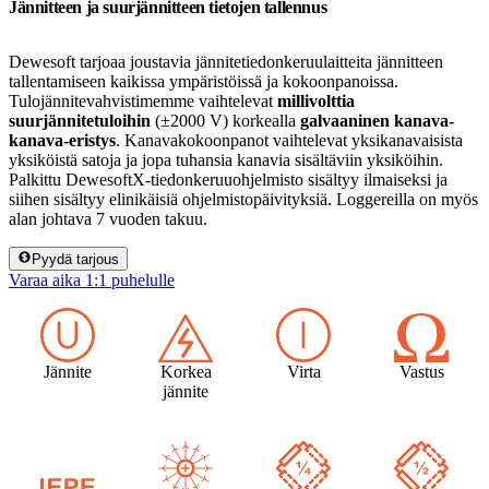
Jännitteen ja suurjännitteen tietojen tallennus
Dewesoft tarjoaa joustavia jännitetiedonkeruulaitteita jännitteen
tallentamiseen kaikissa ympäristöissä ja kokoonpanoissa.
Tulojännitevahvistimemme vaihtelevat
millivolttia
suurjännitetuloihin
(±2000 V) korkealla
galvaaninen kanava-
kanava-eristys
. Kanavakokoonpanot vaihtelevat yksikanavaisista
yksiköistä satoja ja jopa tuhansia kanavia sisältäviin yksiköihin.
Palkittu DewesoftX-tiedonkeruuohjelmisto sisältyy ilmaiseksi ja
siihen sisältyy elinikäisiä ohjelmistopäivityksiä. Loggereilla on myös
alan johtava 7 vuoden takuu.
Pyydä tarjous
Varaa aika 1:1 puhelulle
Jännite
Korkea
Virta
Vastus
jännite