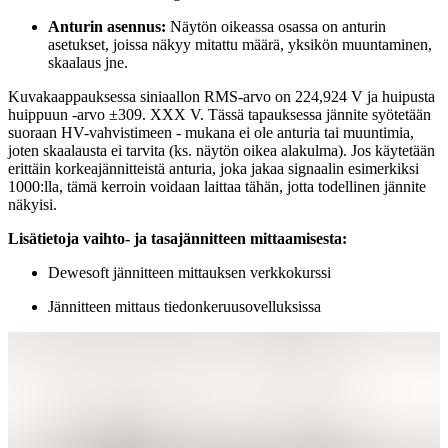
Anturin asennus:
Näytön oikeassa osassa on anturin
asetukset, joissa näkyy mitattu määrä, yksikön muuntaminen,
skaalaus jne.
Kuvakaappauksessa siniaallon RMS-arvo on 224,924 V ja huipusta
huippuun -arvo ±309. XXX V. Tässä tapauksessa jännite syötetään
suoraan HV-vahvistimeen - mukana ei ole anturia tai muuntimia,
joten skaalausta ei tarvita (ks. näytön oikea alakulma). Jos käytetään
erittäin korkeajännitteistä anturia, joka jakaa signaalin esimerkiksi
1000:lla, tämä kerroin voidaan laittaa tähän, jotta todellinen jännite
näkyisi.
Lisätietoja vaihto- ja tasajännitteen mittaamisesta:
Dewesoft jännitteen mittauksen verkkokurssi
Jännitteen mittaus tiedonkeruusovelluksissa