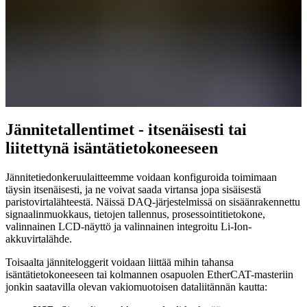
Jännitetallentimet - itsenäisesti tai
liitettynä isäntätietokoneeseen
Jännitetiedonkeruulaitteemme voidaan konfiguroida toimimaan
täysin itsenäisesti, ja ne voivat saada virtansa jopa sisäisestä
paristovirtalähteestä. Näissä DAQ-järjestelmissä on sisäänrakennettu
signaalinmuokkaus, tietojen tallennus, prosessointitietokone,
valinnainen LCD-näyttö ja valinnainen integroitu Li-Ion-
akkuvirtalähde.
Toisaalta jänniteloggerit voidaan liittää mihin tahansa
isäntätietokoneeseen tai kolmannen osapuolen EtherCAT-masteriin
jonkin saatavilla olevan vakiomuotoisen dataliitännän kautta: