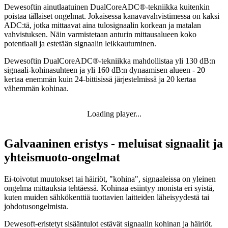
Dewesoftin ainutlaatuinen DualCoreADC®-tekniikka kuitenkin
poistaa tällaiset ongelmat. Jokaisessa kanavavahvistimessa on kaksi
ADC:tä, jotka mittaavat aina tulosignaalin korkean ja matalan
vahvistuksen. Näin varmistetaan anturin mittausalueen koko
potentiaali ja estetään signaalin leikkautuminen.
Dewesoftin DualCoreADC®-tekniikka mahdollistaa yli 130 dB:n
signaali-kohinasuhteen ja yli 160 dB:n dynaamisen alueen - 20
kertaa enemmän kuin 24-bittisissä järjestelmissä ja 20 kertaa
vähemmän kohinaa.
Loading player...
Galvaaninen eristys - meluisat signaalit ja
yhteismuoto-ongelmat
Ei-toivotut muutokset tai häiriöt, "kohina", signaaleissa on yleinen
ongelma mittauksia tehtäessä. Kohinaa esiintyy monista eri syistä,
kuten muiden sähkökenttiä tuottavien laitteiden läheisyydestä tai
johdotusongelmista.
Dewesoft-eristetyt sisääntulot estävät signaalin kohinan ja häiriöt.