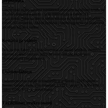
järjestelmä
Liitettävissä mihin tahansa isäntätietokoneeseen tavallisten USB- tai
Ethernet-liitäntöjen kautta - ja ne toimivat jopa EtherCAT-
orjalaitteina, jotka on liitetty mihin tahansa kolmannen osapuolen
EtherCAT-masteriin. Akkukäyttöisiä jänniteloggereita on saatavana
itsenäistä käyttöä varten.
Kestävä ja valmis
Dewesoftin EtherCAT-lisävarusteissa on täysin kestävä, vesitiivis
rakenne ja IP67-suojaus, joten ne ovat valmiita toimimaan
äärimmäisissä ympäristöissä.
Lisätietolähteet
Laajennettavissa muilla tietolähteillä ja antureilla. IEPE-tärinä,
jännite, varaus, virta, venymäanturi, LVDT, varaus, CAN-väylä,
video, GPS, XCP ja monet muut.
Täydellinen synkronointi