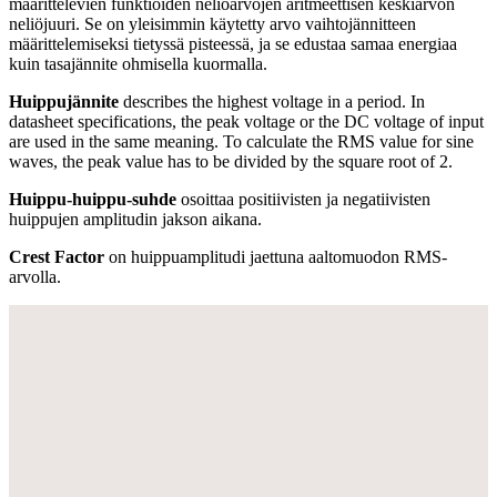
määrittelevien funktioiden neliöarvojen aritmeettisen keskiarvon
neliöjuuri. Se on yleisimmin käytetty arvo vaihtojännitteen
määrittelemiseksi tietyssä pisteessä, ja se edustaa samaa energiaa
kuin tasajännite ohmisella kuormalla.
Huippujännite
describes the highest voltage in a period. In
datasheet specifications, the peak voltage or the DC voltage of input
are used in the same meaning. To calculate the RMS value for sine
waves, the peak value has to be divided by the square root of 2.
Huippu-huippu-suhde
osoittaa positiivisten ja negatiivisten
huippujen amplitudin jakson aikana.
Crest Factor
on huippuamplitudi jaettuna aaltomuodon RMS-
arvolla.