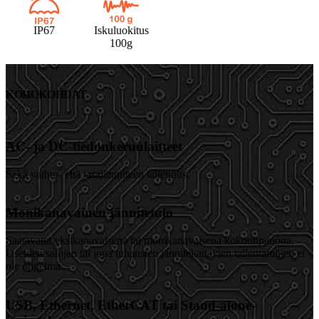
IP67
Iskuluokitus
100g
KOHOKOHDAT
AC- ja DC-tiedonkeruulaitteet
Sekä vaihto- että tasajännitteen tallennus.
Monikanavainen jännitetulo
Saatavana yksikanavaisena tai monikanavaisena kokoonpanona.
Useiden satojen tai jopa tuhansien jännitekanavien tallentaminen ei
ole ongelma.
USB, Ethernet, EtherCAT tai Stand-alone-