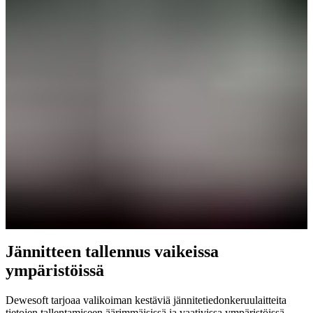
Jännitteen tallennus vaikeissa
ympäristöissä
Dewesoft tarjoaa valikoiman kestäviä jännitetiedonkeruulaitteita
tietojen tallentamiseen äärimmäisissä ja vaativissa ympäristöissä.