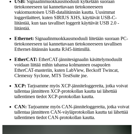
USB:
Signaalinmuokkausmoduuli kytketään suoraan
tietokoneeseen tai kannettavaan tietokoneeseen
vakiomuotoisen USB-dataliitännän kautta. Uusimmat
loggerilaitteet, kuten SIRIUS XHS, käyttävät USB-C-
liitäntää, kun taas tavalliset loggerit käyttävät USB 2.0 -
liitäntää.
Ethernet:
Signaalinmuokkausmoduuli liitetään suoraan PC-
tietokoneeseen tai kannettavaan tietokoneeseen tavallisen
Ethernet-liitännän kautta RJ45-liittimillä.
EtherCAT:
EtherCAT-jännitesignaalin käsittelymoduulit
voidaan liittää mihin tahansa kolmannen osapuolen
EtherCAT-masteriin, kuten LabView, Beckoff Twincat,
Clemessy Syclone, MTS TestSuite jne.
XCP:
Tarjoamme myös XCP-jänniteloggereita, jotka voivat
tallentaa jännitteen XCP-protokollan kautta tai lähettää
tallentimen tiedot XCP-protokollan kautta.
CAN:
Tarjoamme myös CAN-jänniteloggereita, jotka voivat
tallentaa jännitteen CAN-väyläprotokollan kautta tai lähettää
tallentimen tiedot CAN-protokollan kautta.