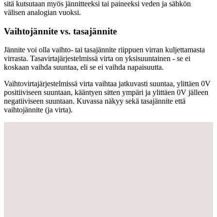
sitä kutsutaan myös jännitteeksi tai paineeksi veden ja sähkön
välisen analogian vuoksi.
Vaihtojännite vs. tasajännite
Jännite voi olla vaihto- tai tasajännite riippuen virran kuljettamasta
virrasta. Tasavirtajärjestelmissä virta on yksisuuntainen - se ei
koskaan vaihda suuntaa, eli se ei vaihda napaisuutta.
Vaihtovirtajärjestelmissä virta vaihtaa jatkuvasti suuntaa, ylittäen 0V
positiiviseen suuntaan, kääntyen sitten ympäri ja ylittäen 0V jälleen
negatiiviseen suuntaan. Kuvassa näkyy sekä tasajännite että
vaihtojännite (ja virta).