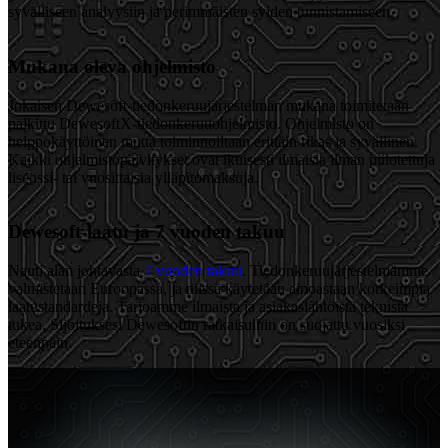
syvälliseen analyysiin ja perimmäisten syiden tunnistamiseen.
Mukana oleva ohjelmisto
Jokaisen Dewesoft-tiedonkeruujärjestelmän mukana toimitetaan
palkittu DewesoftX-tiedonkeruuohjelmisto. Ohjelmisto on
helppokäyttöinen mutta toiminnoiltaan erittäin rikas ja syvällinen.
Kaikki ohjelmistopäivitykset ovat ikuisesti ilmaisia ilman piilotettuja
lisenssi- tai vuosittaisia ylläpitomaksuja.
Dewesoft-laatu ja 7 vuoden takuu
Nauti alan johtavasta
7 vuoden takuu
. Tiedonkeruujärjestelmämme
valmistetaan Euroopassa, ja niissä käytetään ainoastaan korkeimpia
laatustandardeja. Tarjoamme ilmaista ja asiakaslähtöistä teknistä
tukea. Sijoituksesi Dewesoftin ratkaisuihin on suojattu vuosiksi
eteenpäin.