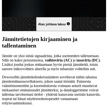
Alan johtava takuu
Jännitetietojen kirjaaminen ja
tallentaminen
Jännite on yksi niistä signaaleista, jotka useimmiten tallennetaan.
Sillä on kaksi perusmuotoa,
vaihtovirta (AC)
ja
tasavirta (DC)
.
Lisäksi joudut joskus mittaamaan hyvin pieniä jännitteitä, toisin
sanoen mikrovolttien alueella ja myös tuhansiin voltteihin asti.
Dewesoftin jännitetiedonkeruulaitteet soveltuvat mihin tahansa
jännitemittaussovellukseen, johon saatat törmätä. Paineesta
vääntömomenttiin ja kuormituksesta voimaan anturit muuttavat
mekaaniset ominaisuudet jännitteeksi, ja dataloggerimme voivat
tallentaa tarvitsemasi tiedot - yhdestä kanavasta useisiin kanaviin,
nopeat tai hitaat näytteenottonopeudet vastaamaan
erityisvaatimuksiasi.