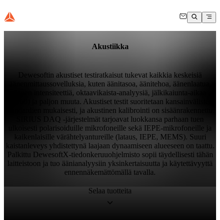
Akustiikka
Dewesoftin akustiset testiratkaisut tukevat kaikkia keskeisiä
äänenmittaussovelluksia, kuten äänitasoa, äänitehoa, äänenlaatua,
äänen intensiteettiä, oktaavikaista-analyysiä, jälkikaiunta-aikaa
(RT60) ja paljon muuta. Akustiset testit suoritetaan kansainvälisten
standardien mukaisesti, ja akustinen kalibrointi on sisäänrakennettu.
SIRIUS DAQ -järjestelmät tarjoavat luokkansa parhaan tuen
ulkoisesti polarisoiduille mikrofoneille sekä IEPE-mikrofoneille ja
kaikenlaisille värähtelyantureille (lataus, IEPE, MEMS). Suuri
kaistanleveys yhdistettynä laajaan dynaamiseen alueeseen on taattu.
Palkittu DewesoftX-tiedonkeruuohjelmisto sopii täydellisesti tähän
laitteistoon ja tuo äänianalyysiin yksinkertaisuutta ja käytettävyyttä
ennennäkemättömällä tavalla.
Selaa tuotteita