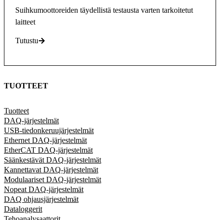
Suihkumoottoreiden täydellistä testausta varten tarkoitetut
laitteet
Tutustu
TUOTTEET
Tuotteet
DAQ-järjestelmät
USB-tiedonkeruujärjestelmät
Ethernet DAQ-järjestelmät
EtherCAT DAQ-järjestelmät
Säänkestävät DAQ-järjestelmät
Kannettavat DAQ-järjestelmät
Modulaariset DAQ-järjestelmät
Nopeat DAQ-järjestelmät
DAQ ohjausjärjestelmät
Dataloggerit
Tehoanalysaattorit