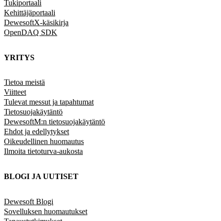
Tukiportaali
Kehittäjäportaali
DewesoftX-käsikirja
OpenDAQ SDK
YRITYS
Tietoa meistä
Viitteet
Tulevat messut ja tapahtumat
Tietosuojakäytäntö
DewesoftM:n tietosuojakäytäntö
Ehdot ja edellytykset
Oikeudellinen huomautus
Ilmoita tietoturva-aukosta
BLOGI JA UUTISET
Dewesoft Blogi
Sovelluksen huomautukset