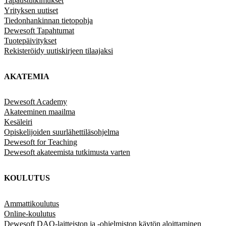
Tapaustutkimukset
Yrityksen uutiset
Tiedonhankinnan tietopohja
Dewesoft Tapahtumat
Tuotepäivitykset
Rekisteröidy uutiskirjeen tilaajaksi
AKATEMIA
Dewesoft Academy
Akateeminen maailma
Kesäleiri
Opiskelijoiden suurlähettiläsohjelma
Dewesoft for Teaching
Dewesoft akateemista tutkimusta varten
KOULUTUS
Ammattikoulutus
Online-koulutus
Dewesoft DAQ-laitteiston ja -ohjelmiston käytön aloittaminen