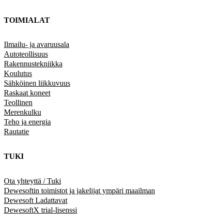
TOIMIALAT
Ilmailu- ja avaruusala
Autoteollisuus
Rakennustekniikka
Koulutus
Sähköinen liikkuvuus
Raskaat koneet
Teollinen
Merenkulku
Teho ja energia
Rautatie
TUKI
Ota yhteyttä / Tuki
Dewesoftin toimistot ja jakelijat ympäri maailman
Dewesoft Ladattavat
DewesoftX trial-lisenssi