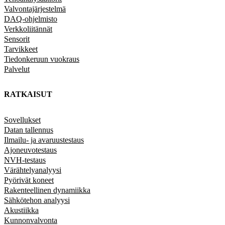
Valvontajärjestelmä
DAQ-ohjelmisto
Verkkoliitännät
Sensorit
Tarvikkeet
Tiedonkeruun vuokraus
Palvelut
RATKAISUT
Sovellukset
Datan tallennus
Ilmailu- ja avaruustestaus
Ajoneuvotestaus
NVH-testaus
Värähtelyanalyysi
Pyörivät koneet
Rakenteellinen dynamiikka
Sähkötehon analyysi
Akustiikka
Kunnonvalvonta