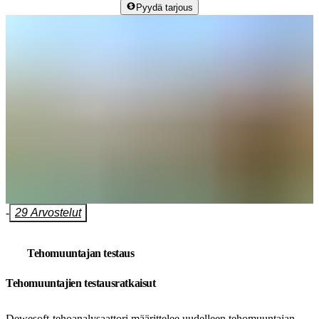
Pyydä tarjous
-
29 Arvostelut
Tehomuuntajan testaus
Tehomuuntajien testausratkaisut
Dewesoft-tehoanalysaattori määrittelee uudelleen tehomuuntajan