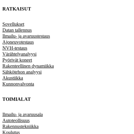
RATKAISUT
Sovellukset
Datan tallennus
Ilmailu- ja avaruustestaus
Ajoneuvotestaus
NVH-testaus
Värähtelyanalyysi
Pyörivät koneet
Rakenteellinen dynamiikka
Sähkötehon analyysi
Akustiikka
Kunnonvalvonta
TOIMIALAT
Ilmailu- ja avaruusala
Autoteollisuus
Rakennustekniikka
Koulutus