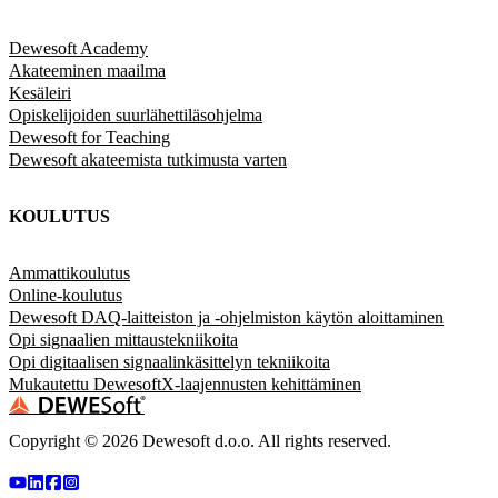
Dewesoft Academy
Akateeminen maailma
Kesäleiri
Opiskelijoiden suurlähettiläsohjelma
Dewesoft for Teaching
Dewesoft akateemista tutkimusta varten
KOULUTUS
Ammattikoulutus
Online-koulutus
Dewesoft DAQ-laitteiston ja -ohjelmiston käytön aloittaminen
Opi signaalien mittaustekniikoita
Opi digitaalisen signaalinkäsittelyn tekniikoita
Mukautettu DewesoftX-laajennusten kehittäminen
Copyright ©
2026
Dewesoft d.o.o. All rights reserved.