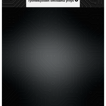
Työntekijöiden omistama yritys