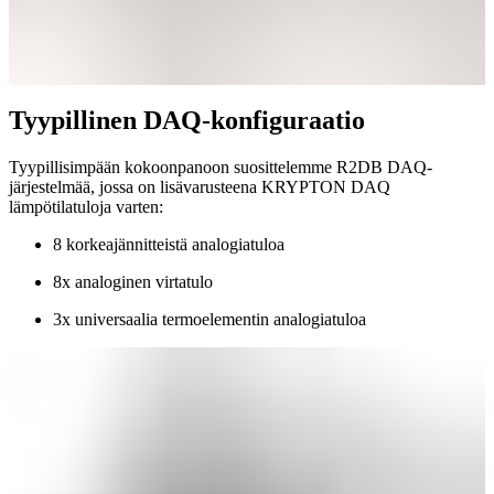
Tyypillinen DAQ-konfiguraatio
Tyypillisimpään kokoonpanoon suosittelemme R2DB DAQ-
järjestelmää, jossa on lisävarusteena KRYPTON DAQ
lämpötilatuloja varten:
8 korkeajännitteistä analogiatuloa
8x analoginen virtatulo
3x universaalia termoelementin analogiatuloa