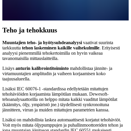
Teho ja tehokkuus
Muuntajien teho- ja hyötysuhdeanalyysi
vaativat suurinta
tarkkuutta
tehon laskeminen kaikille vaihekulmille
. Erityisesti
analyysi pienemmillä tehokertoimilla on hyvin vaikeaa
tavanomaisilla mittauslaitteilla.
Lisäys
anturin kalibrointitoiminto
mahdollistaa jännite- ja
virtamuuntajien amplitudin ja vaiheen korjaamisen koko
taajuusalueella.
Lisäksi IEC 60076-1 -standardissa edellytetään mitattujen
tehohäviöiden korjaamista lämpötilan mukaan. Dewesoft-
tehoanalysaattorilla on helppo mitata kaikki vaaditut lämpötilat
(käämitys, öljy, ympäristö jne.) täydellisesti synkronoituna
jännitteen, virran ja muiden mitattujen parametrien kanssa.
Lisäksi on mahdollista laskea automaattisesti korjatut tehohäviöt.
Voit myös mitata öljypumppujen ja puhallinmoottoreiden tehon ja
jopa muuntajan äänitason standardin IEC 60551 mukaisesti.