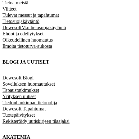
Tietoa meistä
Viitteet
Tulevat messut ja tapahtumat
Tietosuojakäytäntö
DewesoftM:n tietosuojakäytäntö
Ehdot ja edellytykset
Oikeudellinen huomautus
Ilmoita tietoturva-aukosta
BLOGI JA UUTISET
Dewesoft Blogi
Sovelluksen huomautukset
Tapaustutkimukset
Yrityksen uutiset
Tiedonhankinnan tietopohja
Dewesoft Tapahtumat
Tuotepäivitykset
Rekisteröidy uutiskirjeen tilaajaksi
AKATEMIA