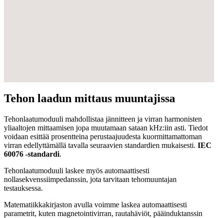
Tehon laadun mittaus muuntajissa
Tehonlaatumoduuli mahdollistaa jännitteen ja virran harmonisten
yliaaltojen mittaamisen jopa muutamaan sataan kHz:iin asti. Tiedot
voidaan esittää prosentteina perustaajuudesta kuormittamattoman
virran edellyttämällä tavalla seuraavien standardien mukaisesti.
IEC
60076 -standardi
.
Tehonlaatumoduuli laskee myös automaattisesti
nollasekvenssiimpedanssin, jota tarvitaan tehomuuntajan
testauksessa.
Matematiikkakirjaston avulla voimme laskea automaattisesti
parametrit, kuten magnetointivirran, rautahäviöt, pääinduktanssin