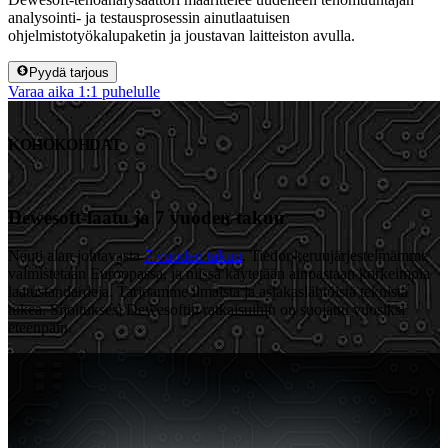
analysointi- ja testausprosessin ainutlaatuisen
ohjelmistotyökalupaketin ja joustavan laitteiston avulla.
Pyydä tarjous
Varaa aika 1:1 puhelulle
KOHOKOHDAT
Dewesoft-laatu ja 7 vuoden takuu
Nauti alan johtavasta
7 vuoden takuu
. Tiedonkeruujärjestelmämme
valmistetaan Euroopassa, ja niissä käytetään ainoastaan korkeimpia
laatustandardeja. Tarjoamme ilmaista ja asiakaslähtöistä teknistä
tukea. Sijoituksesi Dewesoftin ratkaisuihin on suojattu vuosiksi
eteenpäin.