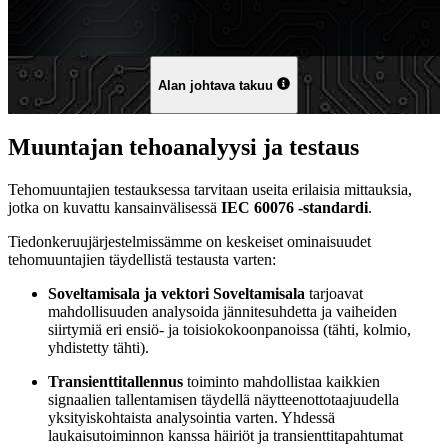
Alan johtava takuu
Muuntajan tehoanalyysi ja testaus
Tehomuuntajien testauksessa tarvitaan useita erilaisia mittauksia,
jotka on kuvattu kansainvälisessä
IEC 60076 -standardi
.
Tiedonkeruujärjestelmissämme on keskeiset ominaisuudet
tehomuuntajien täydellistä testausta varten:
Soveltamisala ja vektori Soveltamisala
tarjoavat
mahdollisuuden analysoida jännitesuhdetta ja vaiheiden
siirtymiä eri ensiö- ja toisiokokoonpanoissa (tähti, kolmio,
yhdistetty tähti).
Transienttitallennus
toiminto mahdollistaa kaikkien
signaalien tallentamisen täydellä näytteenottotaajuudella
yksityiskohtaista analysointia varten. Yhdessä
laukaisutoiminnon kanssa häiriöt ja transienttitapahtumat