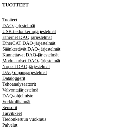
TUOTTEET
Tuotteet
DAQ-järjestelmät
USB-tiedonkeruujärjestelmät
Ethernet DAQ-järjestelmät
EtherCAT DAQ-järjestelmät
Säänkestävät DAQ-järjestelmät
Kannettavat DAQ-järjestelmät
Modulaariset DAQ-järjestelmät
Nopeat DAQ-järjestelmät
DAQ ohjausjärjestelmät
Dataloggerit
Tehoanalysaattorit
Valvontajärjestelmä
DAQ-ohjelmisto
Verkkoliitännät
Sensorit
Tarvikkeet
Tiedonkeruun vuokraus
Palvelut