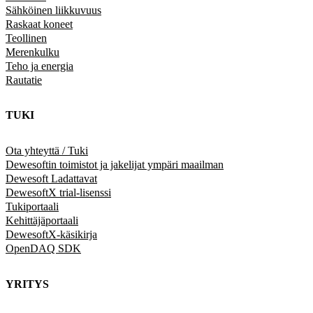
Sähköinen liikkuvuus
Raskaat koneet
Teollinen
Merenkulku
Teho ja energia
Rautatie
TUKI
Ota yhteyttä / Tuki
Dewesoftin toimistot ja jakelijat ympäri maailman
Dewesoft Ladattavat
DewesoftX trial-lisenssi
Tukiportaali
Kehittäjäportaali
DewesoftX-käsikirja
OpenDAQ SDK
YRITYS