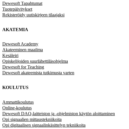
Dewesoft Tapahtumat
Tuotepäivitykset
Rekisteröidy uutiskirjeen tilaajaksi
AKATEMIA
Dewesoft Academy
Akateeminen maailma
Kesäleiri
Opiskelijoiden suurlähettiläsohjelma
Dewesoft for Teaching
Dewesoft akateemista tutkimusta varten
KOULUTUS
Ammattikoulutus
Online-koulutus
Dewesoft DAQ-laitteiston ja -ohjelmiston käytön aloittaminen
Opi signaalien mittaustekniikoita
Opi digitaalisen signaalinkäsittelyn tekniikoita