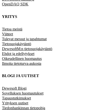
OpenDAQ SDK
YRITYS
Tietoa meistä
Viitteet
Tulevat messut ja tapahtumat
Tietosuojakäytäntö
DewesoftM:n tietosuojakäytäntö
Ehdot ja edellytykset
Oikeudellinen huomautus
Ilmoita tietoturva-aukosta
BLOGI JA UUTISET
Dewesoft Blogi
Sovelluksen huomautukset
Tapaustutkimukset
Yrityksen uutiset
Tiedonhankinnan tietopohja