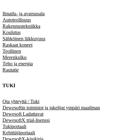
Ilmailu- ja avaruusala
Autoteollisuus
Rakennustekniikka
Koulutus
Sähköinen liikkuvuus
Raskaat koneet
Teollinen
Merenkulku
Teho ja energia
Rautatie
TUKI
Ota yhteyttä / Tuki
Dewesoftin toimistot ja jakelijat ympäri maailman
Dewesoft Ladattavat
DewesoftX trial-lisenssi
Tukiportaali
Kehittäjäportaali
DewesoftX-käsikirja