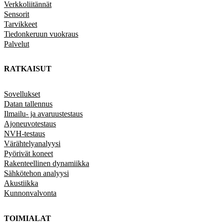
Verkkoliitännät
Sensorit
Tarvikkeet
Tiedonkeruun vuokraus
Palvelut
RATKAISUT
Sovellukset
Datan tallennus
Ilmailu- ja avaruustestaus
Ajoneuvotestaus
NVH-testaus
Värähtelyanalyysi
Pyörivät koneet
Rakenteellinen dynamiikka
Sähkötehon analyysi
Akustiikka
Kunnonvalvonta
TOIMIALAT