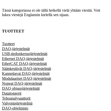
Tässä kategoriassa ei ole tällä hetkellä vielä yhtään viestiä. Voit
lukea viestejä Englannin kielellä sen sijaan.
TUOTTEET
Tuotteet
DAQ-järjestelmät
USB-tiedonkeruujärjestelmät
Ethernet DAQ-järjestelmät
EtherCAT DAQ-järjestelmät
Säänkestävät DAQ-järjestelmät
Kannettavat DAQ-järjestelmät
Modulaariset DAQ-järjestelmät
Nopeat DAQ-järjestelmät
DAQ ohjausjärjestelmät
Dataloggerit
Tehoanalysaattorit
Valvontajärjestelmä
DAQ-ohjelmisto