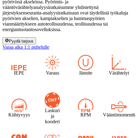
pyörivissä akseleissa. Pyörimis- ja
vääntövärähtelyanalyysiratkaisumme yhdistettynä
järjestyksenseuranta-analyysiratkaisuun ovat täydellisiä työkaluja
pyörivien akselien, kampiakselien ja hammaspyörien
vianmääritykseen autoteollisuudessa, teollisuudessa tai
energiantuotantosovelluksissa.
Pyydä tarjous
Varaa aika 1:1 puhelulle
IEPE
Varaus
Jännite
Värähtelyt
Laskuri
Kiihtyvyys
RPM
Vääntömomentti
ja
kooderi