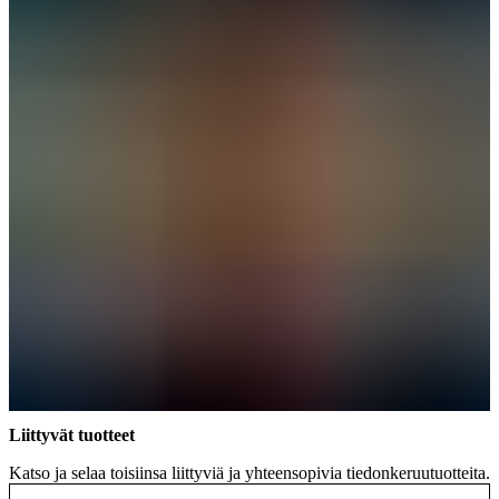
Liittyvät tuotteet
Katso ja selaa toisiinsa liittyviä ja yhteensopivia tiedonkeruutuotteita.