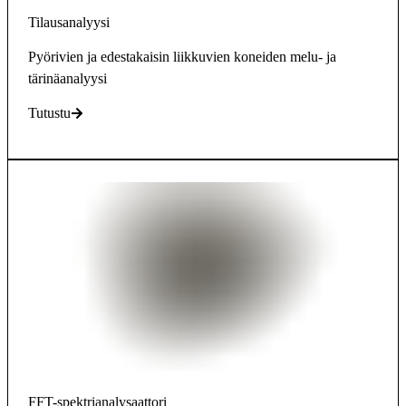
Tilausanalyysi
Pyörivien ja edestakaisin liikkuvien koneiden melu- ja
tärinäanalyysi
Tutustu
FFT-spektrianalysaattori