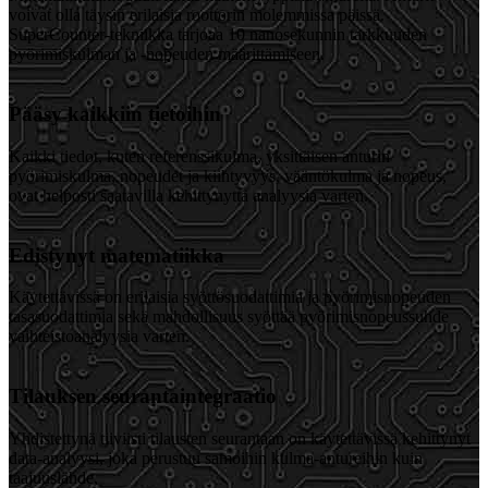
voivat olla täysin erilaisia roottorin molemmissa päissä.
SuperCounter-tekniikka tarjoaa 10 nanosekunnin tarkkuuden
pyörimiskulman ja -nopeuden määrittämiseen.
Pääsy kaikkiin tietoihin
Kaikki tiedot, kuten referenssikulma, yksittäisen anturin
pyörimiskulma, nopeudet ja kiihtyvyys, vääntökulma ja nopeus,
ovat helposti saatavilla kehittynyttä analyysia varten.
Edistynyt matematiikka
Käytettävissä on erilaisia syöttösuodattimia ja pyörimisnopeuden
tasasuodattimia sekä mahdollisuus syöttää pyörimisnopeussuhde
vaihteistoanalyysia varten.
Tilauksen seurantaintegraatio
Yhdistettynä tiiviisti tilausten seurantaan on käytettävissä kehittynyt
data-analyysi, joka perustuu samoihin kulma-antureihin kuin
taajuuslähde,