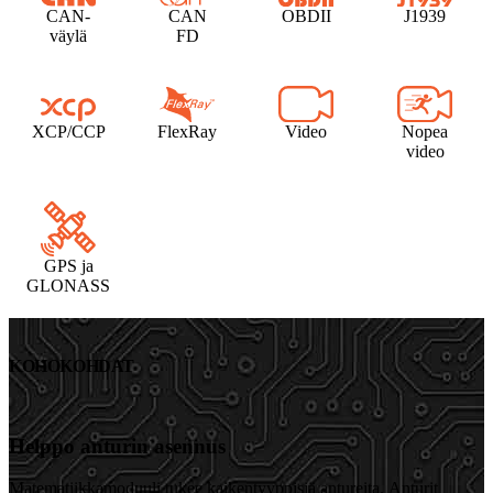
CAN-
CAN
OBDII
J1939
väylä
FD
XCP/CCP
FlexRay
Video
Nopea
video
GPS ja
GLONASS
KOHOKOHDAT
Helppo anturin asennus
Matematiikkamoduuli tukee kaikentyyppisiä antureita. Anturit