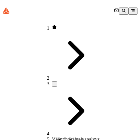
…
Vääntövärähtelyanalyysi