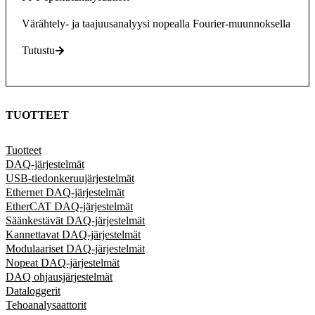
Värähtely- ja taajuusanalyysi nopealla Fourier-muunnoksella
Tutustu
TUOTTEET
Tuotteet
DAQ-järjestelmät
USB-tiedonkeruujärjestelmät
Ethernet DAQ-järjestelmät
EtherCAT DAQ-järjestelmät
Säänkestävät DAQ-järjestelmät
Kannettavat DAQ-järjestelmät
Modulaariset DAQ-järjestelmät
Nopeat DAQ-järjestelmät
DAQ ohjausjärjestelmät
Dataloggerit
Tehoanalysaattorit