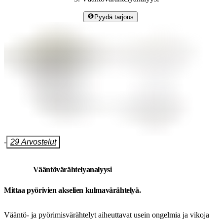
Pyydä tarjous
-
29 Arvostelut
Vääntövärähtelyanalyysi
Mittaa pyörivien akselien kulmavärähtelyä.
Vääntö- ja pyörimisvärähtelyt aiheuttavat usein ongelmia ja vikoja