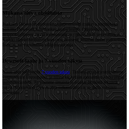
Mukana oleva ohjelmisto
Jokaisen Dewesoft-tiedonkeruujärjestelmän mukana toimitetaan
palkittu DewesoftX-tiedonkeruuohjelmisto. Ohjelmisto on
helppokäyttöinen mutta toiminnoiltaan erittäin rikas ja syvällinen.
Kaikki ohjelmistopäivitykset ovat ikuisesti ilmaisia ilman piilotettuja
lisenssi- tai vuosittaisia ylläpitomaksuja.
Dewesoft-laatu ja 7 vuoden takuu
Nauti alan johtavasta
7 vuoden takuu
. Tiedonkeruujärjestelmämme
valmistetaan Euroopassa, ja niissä käytetään ainoastaan korkeimpia
laatustandardeja. Tarjoamme ilmaista ja asiakaslähtöistä teknistä
tukea. Sijoituksesi Dewesoftin ratkaisuihin on suojattu vuosiksi
eteenpäin.