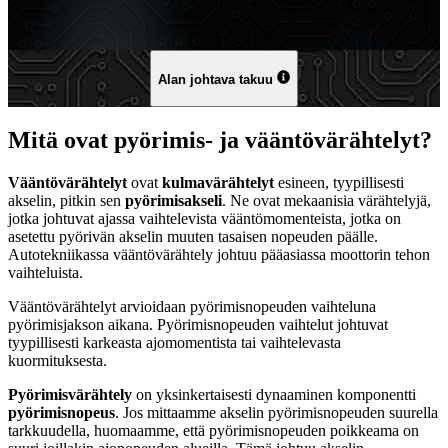
Alan johtava takuu
Mitä ovat pyörimis- ja vääntövärähtelyt?
Vääntövärähtelyt
ovat
kulmavärähtelyt
esineen, tyypillisesti
akselin, pitkin sen
pyörimisakseli
. Ne ovat mekaanisia värähtelyjä,
jotka johtuvat ajassa vaihtelevista vääntömomenteista, jotka on
asetettu pyörivän akselin muuten tasaisen nopeuden päälle.
Autotekniikassa vääntövärähtely johtuu pääasiassa moottorin tehon
vaihteluista.
Vääntövärähtelyt arvioidaan pyörimisnopeuden vaihteluna
pyörimisjakson aikana. Pyörimisnopeuden vaihtelut johtuvat
tyypillisesti karkeasta ajomomentista tai vaihtelevasta
kuormituksesta.
Pyörimisvärähtely
on yksinkertaisesti dynaaminen komponentti
pyörimisnopeus
. Jos mittaamme akselin pyörimisnopeuden suurella
tarkkuudella, huomaamme, että pyörimisnopeuden poikkeama on