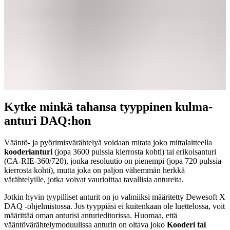
Kytke minkä tahansa tyyppinen kulma-
anturi DAQ:hon
Vääntö- ja pyörimisvärähtelyä voidaan mitata joko mittalaitteella
kooderianturi
(jopa 3600 pulssia kierrosta kohti) tai erikoisanturi
(CA-RIE-360/720), jonka resoluutio on pienempi (jopa 720 pulssia
kierrosta kohti), mutta joka on paljon vähemmän herkkä
värähtelyille, jotka voivat vaurioittaa tavallisia antureita.
Jotkin hyvin tyypilliset anturit on jo valmiiksi määritetty Dewesoft X
DAQ -ohjelmistossa. Jos tyyppiäsi ei kuitenkaan ole luettelossa, voit
määrittää oman anturisi anturieditorissa. Huomaa, että
vääntövärähtelymoduulissa anturin on oltava joko
Kooderi tai