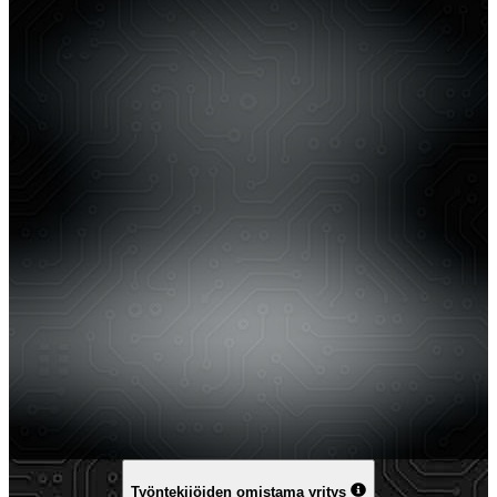
Työntekijöiden omistama yritys