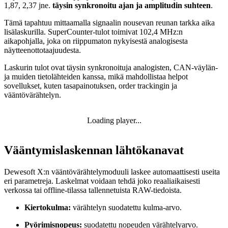
1,87, 2,37 jne.
täysin synkronoitu ajan ja amplitudin suhteen
.
Tämä tapahtuu mittaamalla signaalin nousevan reunan tarkka aika
lisälaskurilla. SuperCounter-tulot toimivat 102,4 MHz:n
aikapohjalla, joka on riippumaton nykyisestä analogisesta
näytteenottotaajuudesta.
Laskurin tulot ovat täysin synkronoituja
analogisten, CAN-väylän-
ja muiden tietolähteiden kanssa, mikä mahdollistaa helpot
sovellukset, kuten tasapainotuksen, order trackingin ja
vääntövärähtelyn.
Loading player...
Vääntymislaskennan lähtökanavat
Dewesoft X:n vääntövärähtelymoduuli laskee automaattisesti useita
eri parametreja. Laskelmat voidaan tehdä joko reaaliaikaisesti
verkossa tai offline-tilassa tallennetuista RAW-tiedoista.
Kiertokulma:
värähtelyn suodatettu kulma-arvo.
Pyörimisnopeus:
suodatettu nopeuden värähtelyarvo.