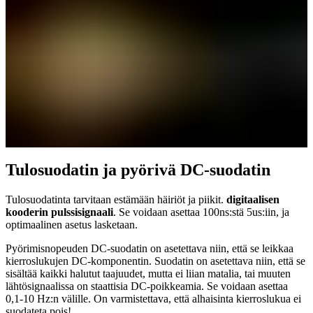
Tulosuodatin ja pyörivä DC-suodatin
Tulosuodatinta tarvitaan estämään häiriöt ja piikit.
digitaalisen
kooderin pulssisignaali
. Se voidaan asettaa 100ns:stä 5us:iin, ja
optimaalinen asetus lasketaan.
Pyörimisnopeuden DC-suodatin on asetettava niin, että se leikkaa
kierroslukujen DC-komponentin. Suodatin on asetettava niin, että se
sisältää kaikki halutut taajuudet, mutta ei liian matalia, tai muuten
lähtösignaalissa on staattisia DC-poikkeamia. Se voidaan asettaa
0,1-10 Hz:n välille. On varmistettava, että alhaisinta kierroslukua ei
suodateta pois!