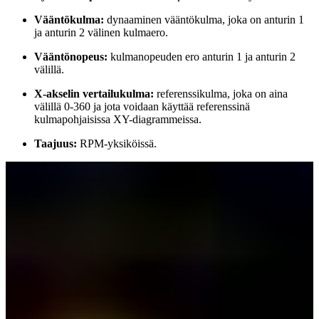
Vääntökulma:
dynaaminen vääntökulma, joka on anturin 1
ja anturin 2 välinen kulmaero.
Vääntönopeus:
kulmanopeuden ero anturin 1 ja anturin 2
välillä.
X-akselin vertailukulma:
referenssikulma, joka on aina
välillä 0-360 ja jota voidaan käyttää referenssinä
kulmapohjaisissa XY-diagrammeissa.
Taajuus:
RPM-yksiköissä.