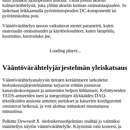
suuri joillakin ajonopeuden alueilla. Tämä johtuu akselin
kulmavärähtelystä, joka ylittää akselin kulman ominaistaajuuden. Se
lasketaan leikkaamalla pyörimisnopeuden DC-komponentti tai
pyörimiskulma pois.
Vääntövärähtelyn tasoon vaikuttavat monet parametrit, kuten
materiaalin ominaisuudet ja käyttöolosuhteet, kuten lämpötila,
kuormitus, kierrosluku jne.
Loading player...
Vääntövärähtelyjärjestelmän yleiskatsaus
Vääntövärähtelyanalyysin tietojen keräämiseen tarkoitetut
tiedonkeruujärjestelmämme tarjoavat erittäin joustavat
kanavakokoonpanot ja antureiden helpon liittämisen. Kehittyneiden
TEDS-antureiden tuen ja integroitujen älykkäiden DAQ-
tekniikoiden ansiosta anturien asetukset ja kanavien konfigurointi
onnistuvat hetkessä, ja voit aloittaa mittaukset muutamassa
minuutissa.
Palkittu Dewesoft X -tiedonkeruuohjelmisto sisältää jo valmiiksi
määritellyn näytön vääntövärähtelylle. Käynnistä vain koneesi, ja