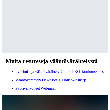
Muita resursseja vääntövärähtelystä
Pyörimis- ja vääntövärähtely Online PRO -koulutuskurssi
Vääntövärähtely Dewesoft X Online-käsikirja
Pyörivät koneet Webinaari