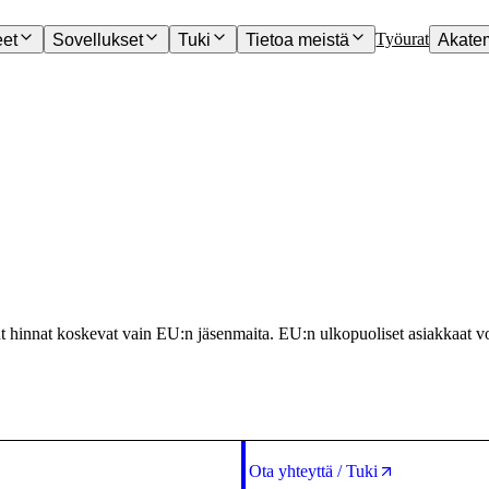
Työurat
eet
Sovellukset
Tuki
Tietoa meistä
Akate
ut hinnat koskevat vain EU:n jäsenmaita. EU:n ulkopuoliset asiakkaat v
Ota yhteyttä / Tuki