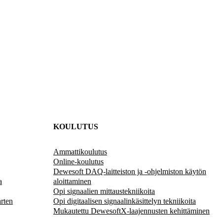
KOULUTUS
Ammattikoulutus
Online-koulutus
Dewesoft DAQ-laitteiston ja -ohjelmiston käytön
a
aloittaminen
Opi signaalien mittaustekniikoita
rten
Opi digitaalisen signaalinkäsittelyn tekniikoita
Mukautettu DewesoftX-laajennusten kehittäminen