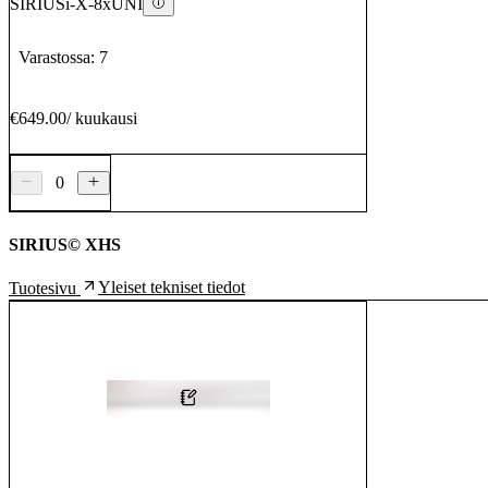
SIRIUSi-X-8xUNI
Varastossa: 7
€649.00
/
kuukausi
0
SIRIUS© XHS
Yleiset tekniset tiedot
Tuotesivu