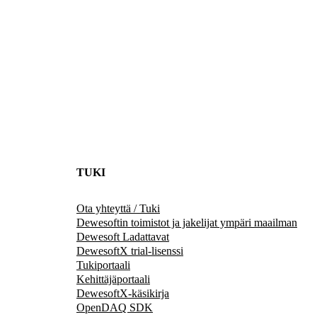
TUKI
Ota yhteyttä / Tuki
Dewesoftin toimistot ja jakelijat ympäri maailman
Dewesoft Ladattavat
DewesoftX trial-lisenssi
Tukiportaali
Kehittäjäportaali
DewesoftX-käsikirja
OpenDAQ SDK