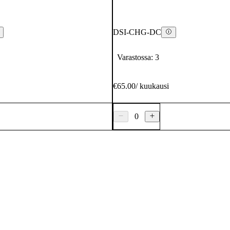
DSI-CHG-DC
Varastossa: 3
€65.00
/
kuukausi
0