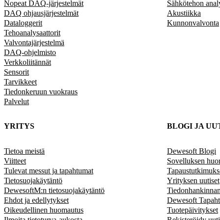
Nopeat DAQ-järjestelmät
Sähkötehon anal
DAQ ohjausjärjestelmät
Akustiikka
Dataloggerit
Kunnonvalvonta
Tehoanalysaattorit
Valvontajärjestelmä
DAQ-ohjelmisto
Verkkoliitännät
Sensorit
Tarvikkeet
Tiedonkeruun vuokraus
Palvelut
YRITYS
BLOGI JA UU
Tietoa meistä
Dewesoft Blogi
Viitteet
Sovelluksen huo
Tulevat messut ja tapahtumat
Tapaustutkimuks
Tietosuojakäytäntö
Yrityksen uutiset
DewesoftM:n tietosuojakäytäntö
Tiedonhankinnan
Ehdot ja edellytykset
Dewesoft Tapah
Oikeudellinen huomautus
Tuotepäivitykset
Ilmoita tietoturva-aukosta
Rekisteröidy uutis