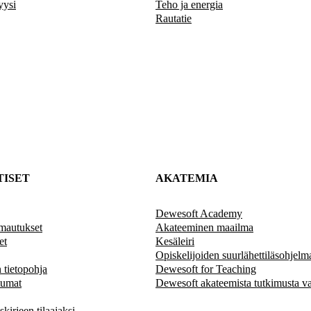
yysi
Teho ja energia
Rautatie
TISET
AKATEMIA
Dewesoft Academy
mautukset
Akateeminen maailma
et
Kesäleiri
Opiskelijoiden suurlähettiläsohjelm
 tietopohja
Dewesoft for Teaching
tumat
Dewesoft akateemista tutkimusta va
kirjeen tilaajaksi