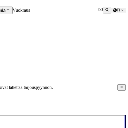
Vuokraus
mia
FI
oivat lähettää tarjouspyynnön.