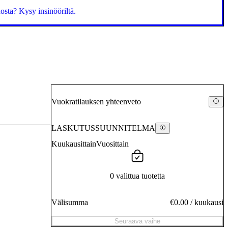
sta? Kysy insinööriltä.
Vuokratilauksen yhteenveto
LASKUTUSSUUNNITELMA
Kuukausittain
Vuosittain
0 valittua tuotetta
Välisumma
€0.00
/
kuukausi
Seuraava vaihe