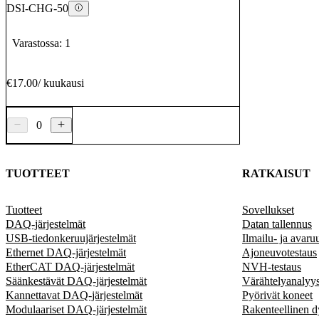
DSI-CHG-50
Varastossa: 1
€17.00
/
kuukausi
0
TUOTTEET
RATKAISUT
Tuotteet
Sovellukset
DAQ-järjestelmät
Datan tallennus
USB-tiedonkeruujärjestelmät
Ilmailu- ja avaru
Ethernet DAQ-järjestelmät
Ajoneuvotestaus
EtherCAT DAQ-järjestelmät
NVH-testaus
Säänkestävät DAQ-järjestelmät
Värähtelyanalyys
Kannettavat DAQ-järjestelmät
Pyörivät koneet
Modulaariset DAQ-järjestelmät
Rakenteellinen 