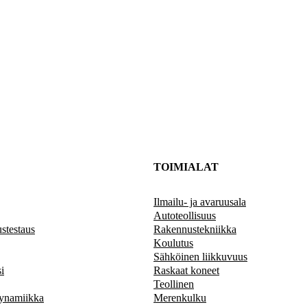
TOIMIALAT
Ilmailu- ja avaruusala
Autoteollisuus
ustestaus
Rakennustekniikka
Koulutus
Sähköinen liikkuvuus
i
Raskaat koneet
Teollinen
dynamiikka
Merenkulku