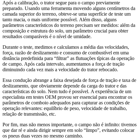
Após a calibração, o trator segue para o campo previamente
preparado. Usando uma ferramenta movendo alguns centímetros da
camada superior do terreno, obteve-se uma superfície de teste um
tanto macia, o mais uniforme possível. Além disso, alguns
parâmetros característicos do terreno precisam ser medidos: além da
composição e estrutura do solo, um parâmetro crucial para obter
resultados comparáveis ​​é o nível de umidade.
Durante o teste, medimos e calculamos a média das velocidades,
força, razão de deslizamento e consumo de combustível em uma
distância predefinida para “filtrar” as flutuações típicas da operação
de campo. Após cada intervalo, aumentamos a força de tração
diminuindo cada vez mais a velocidade do trator rebocado.
Essa condução abrange a faixa desejada de força de tração e taxa de
deslizamento, que obviamente depende da carga do trator e das
características do solo. Nem tudo é possível. A experiência de um
especialista em testes OEM provou ser essencial para encontrar os
parâmetros de comboio adequados para capturar as condições de
operação relevantes: equilíbrio de peso, velocidade de trabalho,
relação de transmissão, etc.
Por fim, mas não menos importante, o campo não é infinito: tivemos
que dar ré e ainda dirigir sempre em solo “limpo”, evitando colocar
os pneus duas vezes no mesmo caminho.