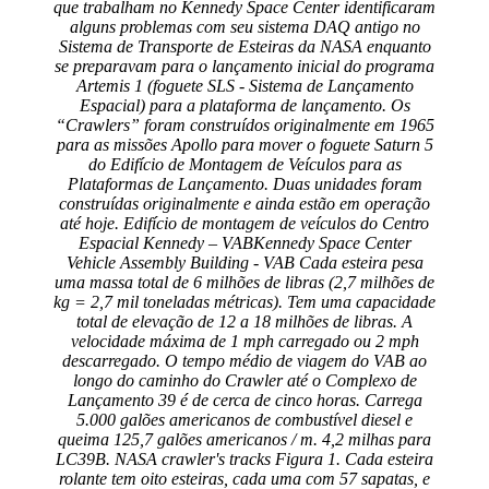
que trabalham no Kennedy Space Center identificaram
alguns problemas com seu sistema DAQ antigo no
Sistema de Transporte de Esteiras da NASA enquanto
se preparavam para o lançamento inicial do programa
Artemis 1 (foguete SLS - Sistema de Lançamento
Espacial) para a plataforma de lançamento. Os
“Crawlers” foram construídos originalmente em 1965
para as missões Apollo para mover o foguete Saturn 5
do Edifício de Montagem de Veículos para as
Plataformas de Lançamento. Duas unidades foram
construídas originalmente e ainda estão em operação
até hoje. Edifício de montagem de veículos do Centro
Espacial Kennedy – VABKennedy Space Center
Vehicle Assembly Building - VAB Cada esteira pesa
uma massa total de 6 milhões de libras (2,7 milhões de
kg = 2,7 mil toneladas métricas). Tem uma capacidade
total de elevação de 12 a 18 milhões de libras. A
velocidade máxima de 1 mph carregado ou 2 mph
descarregado. O tempo médio de viagem do VAB ao
longo do caminho do Crawler até o Complexo de
Lançamento 39 é de cerca de cinco horas. Carrega
5.000 galões americanos de combustível diesel e
queima 125,7 galões americanos / m. 4,2 milhas para
LC39B. NASA crawler's tracks Figura 1. Cada esteira
rolante tem oito esteiras, cada uma com 57 sapatas, e