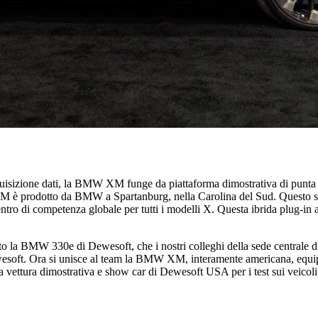
quisizione dati, la BMW XM funge da piattaforma dimostrativa di punta 
XM è prodotto da BMW a Spartanburg, nella Carolina del Sud. Questo st
 di competenza globale per tutti i modelli X. Questa ibrida plug-in ad 
isto la BMW 330e di Dewesoft, che i nostri colleghi della sede centrale 
soft. Ora si unisce al team la BMW XM, interamente americana, equi
 vettura dimostrativa e show car di Dewesoft USA per i test sui veicoli