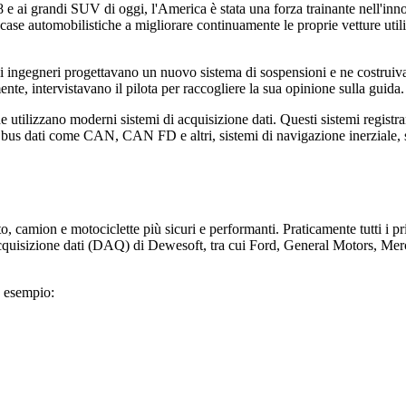
 ai grandi SUV di oggi, l'America è stata una forza trainante nell'inn
e case automobilistiche a migliorare continuamente le proprie vetture uti
gli ingegneri progettavano un nuovo sistema di sospensioni e ne costruiv
te, intervistavano il pilota per raccogliere la sua opinione sulla guida.
e utilizzano moderni sistemi di acquisizione dati. Questi sistemi registra
 e bus dati come CAN, CAN FD e altri, sistemi di navigazione inerziale, s
o, camion e motociclette più sicuri e performanti. Praticamente tutti i pri
di acquisizione dati (DAQ) di Dewesoft, tra cui Ford, General Motors, 
d esempio: