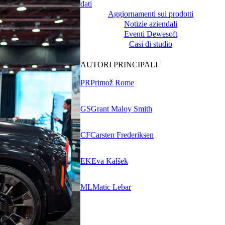
dati
Aggiornamenti sui prodotti
Notizie aziendali
Eventi Dewesoft
Casi di studio
AUTORI PRINCIPALI
PR
Primož Rome
GS
Grant Maloy Smith
CF
Carsten Frederiksen
EK
Eva Kalšek
ML
Matic Lebar