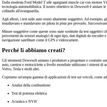
Dalla modesta Ford Model T alle sgargianti muscle car con motore V8 e
tecnologia automobilistica. Il nostro obiettivo in Dewesoft è aiutare l
collaudo all'avanguardia.
Agli albori, i test sulle auto erano altamente soggettivi. Ad esempio, 
installavano e mandavano un pilota in pista per provarlo. Successivamen
Misure soggettive come queste sono state sostituite da test oggettivi ch
provenienti da sensori analogici di ogni tipo, dati digitali da encoder
navigazione satellitare come il GPS e videocamere.
Perché li abbiamo creati?
Gli strumenti Dewesoft aiutano i produttori a progettare e costruire aut
auto, camion e motociclette a livello mondiale utilizzano i sistemi 
Volvo, Tesla e molti altri.
Copriamo un'ampia gamma di applicazioni di test sui veicoli, come a
Analisi della combustione
Test di potenza elettrica
Acustica e NVH