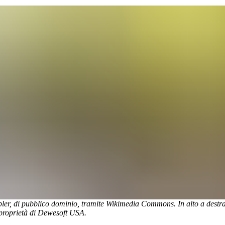
ipler, di pubblico dominio, tramite Wikimedia Commons. In alto a destr
proprietà di Dewesoft USA.