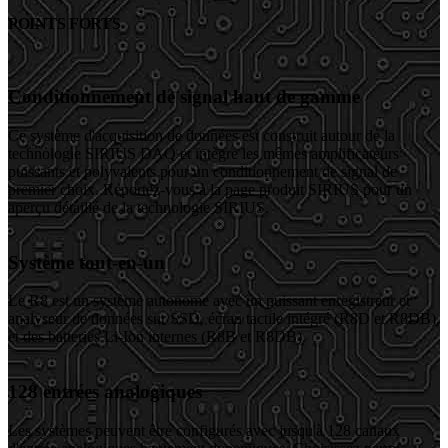
POINTS FORTS
Conditionnement de signal haut de gamme
Ce système d'acquisition de données est construit autour de la
technologie SIRIUS DAQ et intègre les mêmes amplificateurs
puissants et polyvalents pour un conditionnement de signal de
premier choix. Reportez-vous à la page produit SIRIUS pour un
aperçu détaillé de la technologie SIRIUS.
Système tout-en-un
Le R8 est un système autonome avec un puissant enregistreur et
analyseur de données sur SSD, écran tactile intégré (R8D et R8DB),
et des batteries Li-Ion internes (R8B et R8DB).
128 entrées analogiques
Les systèmes peuvent être configurés avec jusqu'à 128 canaux