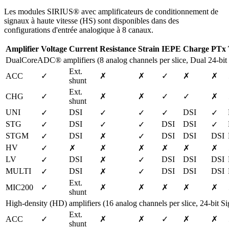
Les modules SIRIUS® avec amplificateurs de conditionnement de
signaux à haute vitesse (HS) sont disponibles dans des
configurations d'entrée analogique à 8 canaux.
Amplifier
Voltage
Current
Resistance
Strain
IEPE
Charge
PTx
DualCoreADC® amplifiers (8 analog channels per slice, Dual 24-bi
Ext. 
ACC
✓
✗
✗
✓
✗
✗
shunt
Ext. 
CHG
✓
✗
✗
✓
✓
✗
shunt
UNI
DSI
DSI
✓
✓
✓
✓
✓
STG
DSI
DSI
DSI
✓
✓
✓
✓
STGM
DSI
DSI
DSI
DSI
✓
✗
✓
HV
✓
✗
✗
✗
✗
✗
✗
LV
DSI
DSI
DSI
DSI
✓
✗
✓
MULTI
DSI
DSI
DSI
DSI
✓
✗
✓
Ext. 
MIC200
✓
✗
✗
✗
✗
✗
shunt
High-density (HD) amplifiers (16 analog channels per slice, 24-bit
Ext. 
ACC
✓
✗
✗
✓
✗
✗
shunt