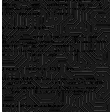
d'entrée analogiques hautement dynamiques. Choisissez parmi
différents amplificateurs de conditionnement de signaux pour les
signaux de tension, de courant, d'IEPE, de charge, de contrainte, de
LVDT, de thermocouple, de RTD et de résistance.
64 canaux de compteur
Les systèmes peuvent être configurés avec jusqu'à 64 canaux
d'entrée de compteur/encodeur/tachymètre ou 192 canaux d'entrée
numérique. Toutes les entrées du compteur sont dotées de la
technologie brevetée SuperCounter®, qui offre la meilleure
résolution pour les mesures d'angle et de vitesse.
Jusqu'à 27 connexions CAN isolées
Le système SIRIUS R8DB peut être configuré avec jusqu'à 27
canaux CAN 2.0b à grande vitesse. Les canaux CAN offrent un
taux de transmission de données de 1 Mbit/s avec un support
supplémentaire pour les sorties CCP, OBDII, J1939 et CAN.
Jusqu’à 64 sorties analogiques