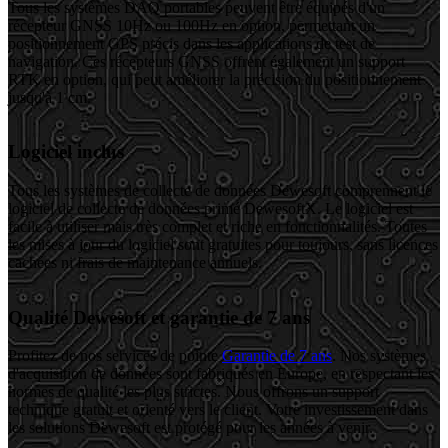
Tous les systèmes DAQ portables peuvent être équipés d'un
récepteur GNSS 10Hz ou 100Hz en option, permettant un
positionnement GPS précis dans les applications de test de
navigation. Ces récepteurs GNSS offrent également un support
RTK en option, qui peut améliorer la précision du positionnement
jusqu'à 1 cm.
Logiciel inclus
Tous les systèmes de collecte de données Dewesoft comprennent le
logiciel de collecte de données primé DewesoftX. Le logiciel est
facile à utiliser mais très complet et riche en fonctionnalités. Toutes
les mises à jour du logiciel sont gratuites pour toujours, sans licences
cachées ni frais de maintenance annuels.
Qualité Dewesoft et garantie de 7 ans
Profitez de nos services de pointe
Garantie de 7 ans
. Nos systèmes
d'acquisition de données sont fabriqués en Europe, en respectant les
normes de qualité les plus strictes. Nous offrons un support
technique gratuit et orienté vers le client. Votre investissement dans
les solutions Dewesoft est protégé pour les années à venir.