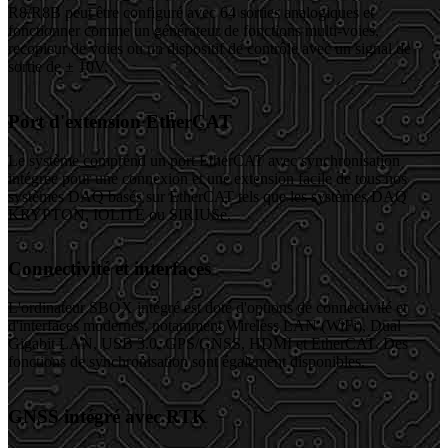
R8/R8B peut être configuré avec 64 sorties analogiques et
fonctionner comme un générateur de fonctions multi-voies,
recopieur de voies ou un dispositif de contrôle avec un signal de
sortie de ± 10V.
Port d'extension EtherCAT
Le système comprend un port EtherCAT avec synchronisation
intégrée pour une connexion et une extension facile de tous nos
systèmes DAQ basés sur EtherCAT tels que les systèmes DAQ
KRYPTON, IOLITE ou SIRIUSe.
Connectivité et interfaces
L'ordinateur SBOX intégré est doté d'options de connectivité et
d'interfaces modernes, notamment Wireless LAN (WiFi), Dual
Gigabit LAN, USB 3.0, GPS/GNSS, HDMI et EtherCAT. Des
fonctions de synchronisation sont également disponibles.
GNSS intégré avec RTK