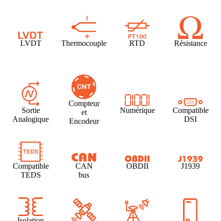
LVDT
Thermocouple
RTD
Résistance
Compteur
Sortie
Numérique
Compatible
et
Analogique
DSI
Encodeur
Compatible
CAN
OBDII
J1939
TEDS
bus
Isolation