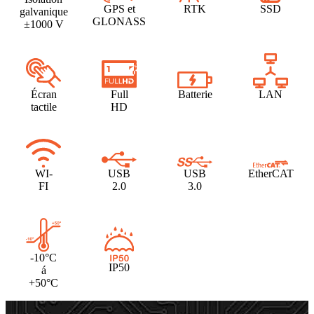
GPS et
RTK
SSD
galvanique
GLONASS
±1000 V
Écran
Full
Batterie
LAN
tactile
HD
WI-
USB
USB
EtherCAT
FI
2.0
3.0
-10°C
IP50
á
+50°C