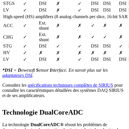
STGS
DSI
DSI
DSI
DSI
✓
✗
✓
LV
DSI
DSI
DSI
DSI
✓
✗
✓
High-speed (HS) amplifiers (8 analog channels per slice, 16-bit SA
Ext. 
ACC
✓
✗
✗
✓
✗
✗
shunt
Ext. 
CHG
✓
✗
✗
✓
✓
✗
shunt
STG
DSI
DSI
DSI
✓
✓
✓
✓
HV
✓
✗
✗
✗
✗
✗
✗
LV
DSI
DSI
DSI
DSI
✓
✗
✓
*DSI
=
D
ewesoft
S
ensor
I
nterface. En savoir plus sur les
adaptateurs DSI
.
Consultez les
spécifications techniques complètes de SIRIUS
pour
connaître les caractéristiques détaillées des systèmes DAQ SIRIUS
et de ses amplificateurs.
Technologie DualCoreADC
La technologie
DualCoreADC®
résout les problèmes de