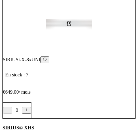
SIRIUSi-X-8xUNI
En stock : 7
€649.00
/
mois
0
SIRIUS© XHS