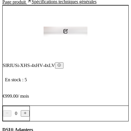
Spécifications techniques générales
Page produit
SIRIUSi-XHS-4xHV-4xLV
En stock : 5
€999.00
/
mois
0
DSI® Adapters