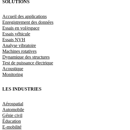
SOLUTIONS
Accueil des applications
Enregistrement des données
Essais en vol/espace
Essais véhicule
Essais NVH
Analyse vibratoire
Machines rotatives
Dynamique des structures
Test de puissance électrique
Acoustique
Monitoring
LES INDUSTRIES
Aérospatial
Automobile
Génie civil
Éducation
E-mobilité