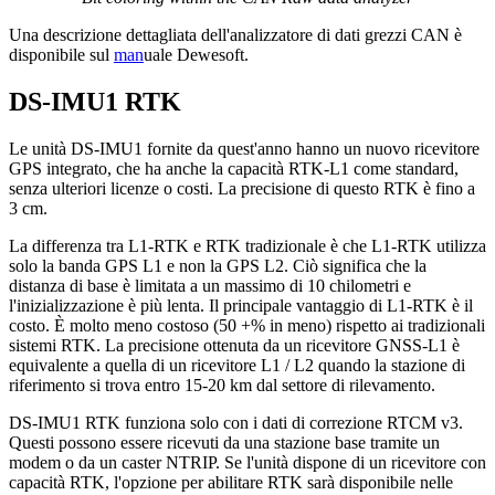
Una descrizione dettagliata dell'analizzatore di dati grezzi CAN è
disponibile sul
man
uale Dewesoft.
DS-IMU1 RTK
Le unità DS-IMU1 fornite da quest'anno hanno un nuovo ricevitore
GPS integrato, che ha anche la capacità RTK-L1 come standard,
senza ulteriori licenze o costi. La precisione di questo RTK è fino a
3 cm.
La differenza tra L1-RTK e RTK tradizionale è che L1-RTK utilizza
solo la banda GPS L1 e non la GPS L2. Ciò significa che la
distanza di base è limitata a un massimo di 10 chilometri e
l'inizializzazione è più lenta. Il principale vantaggio di L1-RTK è il
costo. È molto meno costoso (50 +% in meno) rispetto ai tradizionali
sistemi RTK. La precisione ottenuta da un ricevitore GNSS-L1 è
equivalente a quella di un ricevitore L1 / L2 quando la stazione di
riferimento si trova entro 15-20 km dal settore di rilevamento.
DS-IMU1 RTK funziona solo con i dati di correzione RTCM v3.
Questi possono essere ricevuti da una stazione base tramite un
modem o da un caster NTRIP. Se l'unità dispone di un ricevitore con
capacità RTK, l'opzione per abilitare RTK sarà disponibile nelle