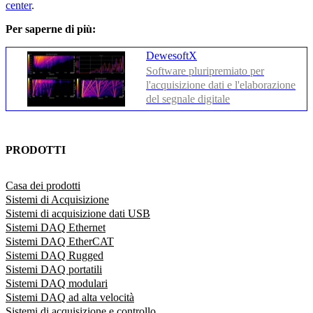
center
.
Per saperne di più:
DewesoftX
Software pluripremiato per
l'acquisizione dati e l'elaborazione
del segnale digitale
PRODOTTI
Casa dei prodotti
Sistemi di Acquisizione
Sistemi di acquisizione dati USB
Sistemi DAQ Ethernet
Sistemi DAQ EtherCAT
Sistemi DAQ Rugged
Sistemi DAQ portatili
Sistemi DAQ modulari
Sistemi DAQ ad alta velocità
Sistemi di acquisizione e controllo