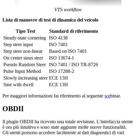
VTS workflow
Lista di manovre di test di dinamica del veicolo
Tipo Test
Standard di riferimento
Steady-state cornering
ISO 4138
Step steer input
ISO 7401
Step steer non-linear
Based on ISO 7401
On center sinus steer
ISO 13674-1
Pseudo Random Steer
ISO 7401 / ISO TR-8726
Pulse Input Method
ISO 17288-2
Slowly increasing steer
ECE 13H
Sine with dwell
ECE 13H
Per maggiori informazioni fai riferimento al seguente
we
binar.
OBDII
Il plugin OBDII ha ricevuto una totale revisione. L'interfaccia utente
è ora più intuitiva e sono state aggiunte molte nuove funzionalità.
Gli utenti possono accedere facilmente ai dati diagnostici di vari