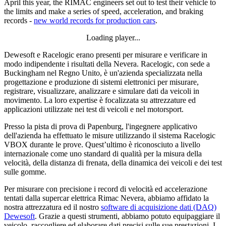
April this year, the RIMAC engineers set out to test their vehicle to
the limits and make a series of speed, acceleration, and braking
records -
new world records for production cars
.
Loading player...
Loading video...
Dewesoft e Racelogic erano presenti per misurare e verificare in
modo indipendente i risultati della Nevera. Racelogic, con sede a
Buckingham nel Regno Unito, è un'azienda specializzata nella
progettazione e produzione di sistemi elettronici per misurare,
registrare, visualizzare, analizzare e simulare dati da veicoli in
movimento. La loro expertise è focalizzata su attrezzature ed
applicazioni utilizzate nei test di veicoli e nel motorsport.
Presso la pista di prova di Papenburg, l'ingegnere applicativo
dell'azienda ha effettuato le misure utilizzando il sistema Racelogic
VBOX durante le prove. Quest’ultimo è riconosciuto a livello
internazionale come uno standard di qualità per la misura della
velocità, della distanza di frenata, della dinamica dei veicoli e dei test
sulle gomme.
Per misurare con precisione i record di velocità ed accelerazione
tentati dalla supercar elettrica Rimac Nevera, abbiamo affidato la
nostra attrezzatura ed il nostro
software di acquisizione dati (DAQ)
Dewesoft
. Grazie a questi strumenti, abbiamo potuto equipaggiare il
veicolo, raccogliere ed elaborare dati precisi sulle sue prestazioni. I