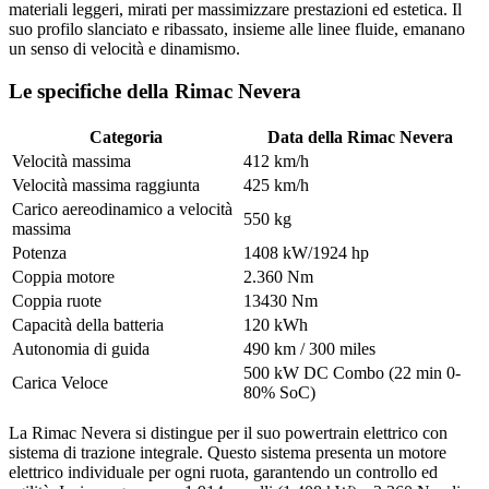
materiali leggeri, mirati per massimizzare prestazioni ed estetica. Il
suo profilo slanciato e ribassato, insieme alle linee fluide, emanano
un senso di velocità e dinamismo.
Le specifiche della Rimac Nevera
Categoria
Data della Rimac Nevera
Velocità massima
412 km/h
Velocità massima raggiunta
425 km/h
Carico aereodinamico a velocità 
550 kg
massima
Potenza
1408 kW/1924 hp
Coppia motore
2.360 Nm
Coppia ruote
13430 Nm
Capacità della batteria
120 kWh
Autonomia di guida
490 km / 300 miles
500 kW DC Combo (22 min 0-
Carica Veloce
80% SoC)
La Rimac Nevera si distingue per il suo powertrain elettrico con
sistema di trazione integrale. Questo sistema presenta un motore
elettrico individuale per ogni ruota, garantendo un controllo ed