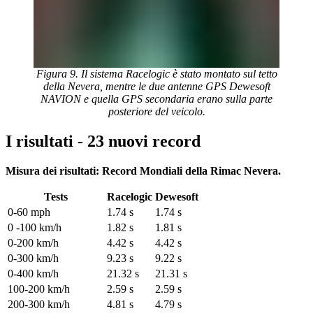
Figura 9. Il sistema Racelogic è stato montato sul tetto
della Nevera, mentre le due antenne GPS Dewesoft
NAVION e quella GPS secondaria erano sulla parte
posteriore del veicolo.
I risultati - 23 nuovi record
Misura dei risultati: Record Mondiali della Rimac Nevera.
Tests
Racelogic
Dewesoft
0-60 mph
1.74 s
1.74 s
0 -100 km/h
1.82 s
1.81 s
0-200 km/h
4.42 s
4.42 s
0-300 km/h
9.23 s
9.22 s
0-400 km/h
21.32 s
21.31 s
100-200 km/h
2.59 s
2.59 s
200-300 km/h
4.81 s
4.79 s