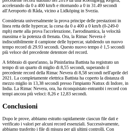
precedente record stabilito nel 2019 da una Koenigsegg Regera,
accelerando da 0 a 400 km/h e ritornando a 0 in 31.49 secondi
all'Aeroporto di Råda, vicino a Lidköping in Svezia.
Considerata universalmente la prova principe delle prestazioni in
linea retta delle hypercar, la corsa da 0 a 400 a 0 km/h (0-249-0
mph) mette alla prova l'accelerazione, l'aerodinamica, la velocità
massima e la potenza di frenata. Ora, la Rimac Nevera è
indiscutibilmente il campione delle hypercar, stabilendo un nuovo
tempo record di 29.93 secondi. Questo nuovo tempo è 1,5 secondi
più veloce del precedente detentore del record.
A febbraio di quest'anno, la Pininfarina Battista ha registrato un
tempo di un quarto di miglio di 8,55 secondi, superando il
precedente record della Rimac Nevera di 8,58 secondi nell'aprile del
2021. La completamente elettrica Battista ha coperto la distanza di
mezzo miglio in 13,38 secondi presso l'impianto Natrax di Indore, in
India. La Rimac Nevera, ora, ha riconquistato entrambi i record con
tempi ancora più veloci: 8,26 e 12,83 secondi.
Conclusioni
Dopo le prove, abbiamo estratto rapidamente ciascun file dati e
verificato i valori per alcuni record essenziali. Successivamente,
abbiamo trasferito i file di misura per gli ultimi controlli. Con