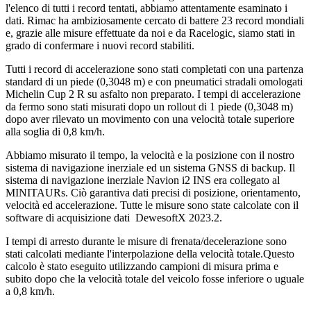
l'elenco di tutti i record tentati, abbiamo attentamente esaminato i
dati. Rimac ha ambiziosamente cercato di battere 23 record mondiali
e, grazie alle misure effettuate da noi e da Racelogic, siamo stati in
grado di confermare i nuovi record stabiliti.
Tutti i record di accelerazione sono stati completati con una partenza
standard di un piede (0,3048 m) e con pneumatici stradali omologati
Michelin Cup 2 R su asfalto non preparato. I tempi di accelerazione
da fermo sono stati misurati dopo un rollout di 1 piede (0,3048 m)
dopo aver rilevato un movimento con una velocità totale superiore
alla soglia di 0,8 km/h.
Abbiamo misurato il tempo, la velocità e la posizione con il nostro
sistema di navigazione inerziale ed un sistema GNSS di backup. Il
sistema di navigazione inerziale Navion i2 INS era collegato al
MINITAURs. Ciò garantiva dati precisi di posizione, orientamento,
velocità ed accelerazione. Tutte le misure sono state calcolate con il
software di acquisizione dati DewesoftX 2023.2.
I tempi di arresto durante le misure di frenata/decelerazione sono
stati calcolati mediante l'interpolazione della velocità totale.Questo
calcolo è stato eseguito utilizzando campioni di misura prima e
subito dopo che la velocità totale del veicolo fosse inferiore o uguale
a 0,8 km/h.