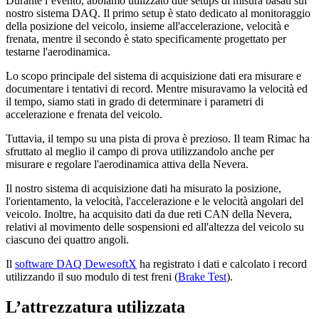
Durante l’evento, abbiamo utilizzato due setups di misura basati sul
nostro sistema DAQ. Il primo setup è stato dedicato al monitoraggio
della posizione del veicolo, insieme all'accelerazione, velocità e
frenata, mentre il secondo è stato specificamente progettato per
testarne l'aerodinamica.
Lo scopo principale del sistema di acquisizione dati era misurare e
documentare i tentativi di record. Mentre misuravamo la velocità ed
il tempo, siamo stati in grado di determinare i parametri di
accelerazione e frenata del veicolo.
Tuttavia, il tempo su una pista di prova è prezioso. Il team Rimac ha
sfruttato al meglio il campo di prova utilizzandolo anche per
misurare e regolare l'aerodinamica attiva della Nevera.
Il nostro sistema di acquisizione dati ha misurato la posizione,
l'orientamento, la velocità, l'accelerazione e le velocità angolari del
veicolo. Inoltre, ha acquisito dati da due reti CAN della Nevera,
relativi al movimento delle sospensioni ed all'altezza del veicolo su
ciascuno dei quattro angoli.
Il
software DAQ DewesoftX
ha registrato i dati e calcolato i record
utilizzando il suo modulo di test freni (
Brake Test
).
L’attrezzatura utilizzata