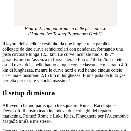
Figura 2.Una panoramica delle piste presso
l’Automotive Testing Papenburg GmbH.
Il layout dell'anello è costituito da due lunghe rette parallele
collegate da due curve semicircolari con pendenze, formando una
pista circolare lunga 12,3 km. Le curve inclinate fino a 49,7°
garantiscono un’assenza di forza laterale fino a 250 km/h. Le rette
est ed ovest dell'anello hanno cinque corsie ciascuna e misurano 4,0
km di lunghezza, mentre le curve nord e sud hanno cinque corsie
ciascuna e misurano 2,15 km di lunghezza. È una pista da tutto gas,
perfetta per testare velocità massime!
Il setup di misura
All’evento hanno partecipato tre squadre: Rimac, Racelogic e
Dewesoft. Il nostro team includeva due colleghi del reparto
marketing, Primož Rome e Luka Knez, l'Ingegnere per l'Automotive
Matjaž Strniša e me stesso.