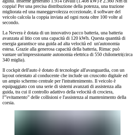
agilità. Insieme generano 1.914 cavalli (1.408 kW) e 2.360 Nm di
coppia! Per una precisa distribuzione della potenza, una trazione
migliorata ed una maneggevolezza eccezionale, il software del
veicolo calcola la coppia inviata ad ogni ruota oltre 100 volte al
secondo.
La Nevera è dotata di un innovativo pacco batteria, una batteria
avanzata al litio con una capacità di 120 kWh. Questa quantità di
energia garantisce una guida ad alta velocità ed un'autonomia
estesa. Grazie alla generosa capacità della batteria, Rimac può
vantare un'impressionante autonomia elettrica di 550 chilometri(circa
340 miglia).
Il cockpit dell'auto è dotato di tecnologie all'avanguardia, con un
layout orientato al conducente che include un cruscotto digitale ed
un ampio schermo centrale per l'intrattenimento. Il veicolo è
equipaggiato con una serie di sistemi avanzati di assistenza alla
guida, tra cui il controllo adattivo della velocità di crociera,
l'”evitamento” delle collisioni e l'assistenza al mantenimento della
corsia.