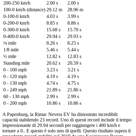
200-250 km/h
2.00 s
2.00 s
100-0 km/h (distance)
29.12 m
28.96 m
0-100-0 km/h
4.03 s
3.99 s
0-200-0 km/h
8.85 s
8.86 s
0-300-0 km/h
15.68 s
15.70 s
0-400-0 km/h
29.94 s
29.93 s
¼ mile
8.26 s
8.25 s
1/8 mile
5.46 s
5.44 s
½ mile
12.82 s
12.83 s
Standing mile
20.62 s
20.59 s
0 - 100 mph
3.23 s
3.21 s
0 - 120 mph
4.19 s
4.19 s
0 - 130 mph
4.74 s
4.75 s
0 - 249 mph
21.89 s
21.86 s
60 - 130 mph
2.99 s
2.99 s
0 - 200 mph
10.86 s
10.86 s
A Papenburg, la Rimac Nevera EV ha dimostrato incredibili
capacità stabilendo 23 record. Uno di questi record include il tempo
impressionante di 29.94 secondi per raggiungere i 400 km/h e
tornare a 0.. E questo è solo uno di quelli. Questo risultato supera il