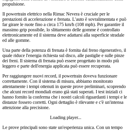
propulsione.
Il powertrain elettrico nella Rimac Nevera è cruciale per le
prestazioni di accelerazione e frenata. L'auto è sovralimentata e può
far girare le ruote fino a circa 175 km/h (108 mph). Per garantire il
massimo grip possibile, lo slittamento delle gomme è controllato
elettronicamente ed il sistema deve adattarsi alla superficie stradale
ed alle gomme.
Una parte della potenza di frenata è fornita dal freno rigenerativo, il
quale riduce l'energia richiesta sul disco, alle pastiglie e sulle pinze
dei freni. Il sistema di frenata può essere progettato in modo più
leggero e parte dell'energia applicata può essere recuperata.
Per raggiungere nuovi record, il powertrain doveva funzionare
correttamente. Con il sistema di misura, abbiamo monitorato
attentamente i tempi ottenuti in queste prove preliminari, scoprendo
che alcuni record mondiali erano già stati superati. I test iniziali ci
hanno fornito la conferma che i nostri calcoli riguardanti i tempi e le
distanze fossero corretti. Ogni dettaglio è rilevante e c'è un'intensa
attenzione alla precisione.
Loading player...
Loading video...
Le prove principali sono state un'esperienza unica. Con un tempo