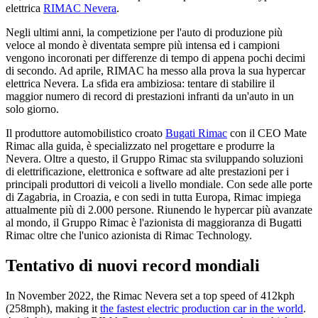
elettrica
RIMAC Nevera
.
Negli ultimi anni, la competizione per l'auto di produzione più
veloce al mondo è diventata sempre più intensa ed i campioni
vengono incoronati per differenze di tempo di appena pochi decimi
di secondo. Ad aprile, RIMAC ha messo alla prova la sua hypercar
elettrica Nevera. La sfida era ambiziosa: tentare di stabilire il
maggior numero di record di prestazioni infranti da un'auto in un
solo giorno.
Il produttore automobilistico croato
Bugati Rimac
con il CEO Mate
Rimac alla guida, è specializzato nel progettare e produrre la
Nevera. Oltre a questo, il Gruppo Rimac sta sviluppando soluzioni
di elettrificazione, elettronica e software ad alte prestazioni per i
principali produttori di veicoli a livello mondiale. Con sede alle porte
di Zagabria, in Croazia, e con sedi in tutta Europa, Rimac impiega
attualmente più di 2.000 persone. Riunendo le hypercar più avanzate
al mondo, il Gruppo Rimac è l'azionista di maggioranza di Bugatti
Rimac oltre che l'unico azionista di Rimac Technology.
Tentativo di nuovi record mondiali
In November 2022, the Rimac Nevera set a top speed of 412kph
(258mph), making it
the fastest electric production car in the world
.