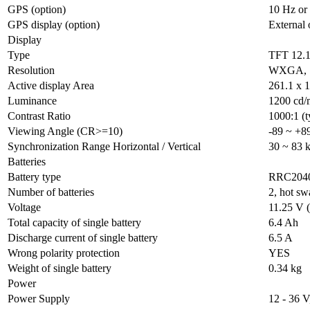
GPS (option)
10 Hz or
GPS display (option)
External
Display
Type
TFT 12.1
Resolution
WXGA, 1
Active display Area
261.1 x 
Luminance
1200 cd/
Contrast Ratio
1000:1 (t
Viewing Angle (CR>=10)
-89 ~ +89
Synchronization Range Horizontal / Vertical
30 ~ 83 
Batteries
Battery type
RRC204
Number of batteries
2, hot s
Voltage
11.25 V (
Total capacity of single battery
6.4 Ah
Discharge current of single battery
6.5 A
Wrong polarity protection
YES
Weight of single battery
0.34 kg
Power
Power Supply
12 - 36 V