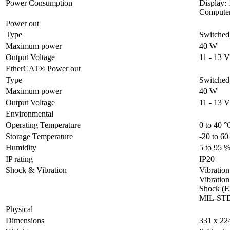
Power Consumption
Display: 
Compute
Power out
Type
Switched
Maximum power
40 W
Output Voltage
11 - 13 V
EtherCAT® Power out
Type
Switched
Maximum power
40 W
Output Voltage
11 - 13 V
Environmental
Operating Temperature
0 to 40 °
Storage Temperature
-20 to 60
Humidity
5 to 95 
IP rating
IP20
Shock & Vibration
Vibratio
Vibratio
Shock (E
MIL-ST
Physical
Dimensions
331 x 22