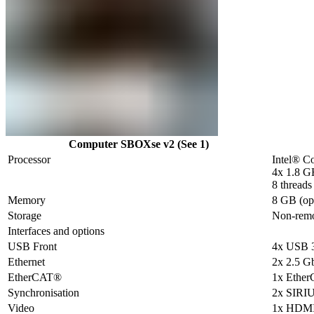
Computer SBOXse v2 (See 1)
Processor
Intel® C
4x 1.8 G
8 threads
Memory
8 GB (op
Storage
Non-remo
Interfaces and options
USB Front
4x USB 
Ethernet
2x 2.5 G
EtherCAT®
1x Ether
Synchronisation
2x SIR
Video
1x HDM