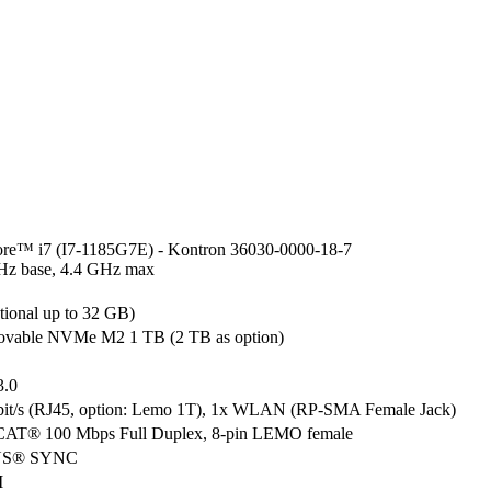
ore™ i7 (I7-1185G7E) - Kontron 36030-0000-18-7

Hz base, 4.4 GHz max

tional up to 32 GB)
vable NVMe M2 1 TB (2 TB as option)
3.0
bit/s (RJ45, option: Lemo 1T), 1x WLAN (RP-SMA Female Jack) 
CAT® 100 Mbps Full Duplex, 8-pin LEMO female
IUS® SYNC
I