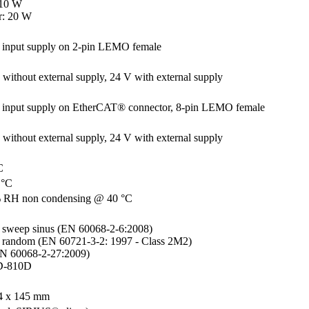
10 W

r: 20 W
 input supply on 2-pin LEMO female
 without external supply, 24 V with external supply
 input supply on EtherCAT® connector, 8-pin LEMO female
 without external supply, 24 V with external supply
C
 °C
% RH non condensing @ 40 °C
n sweep sinus (EN 60068-2-6:2008)

n random (EN 60721-3-2: 1997 - Class 2M2)

N 60068-2-27:2009)

D-810D
4 x 145 mm