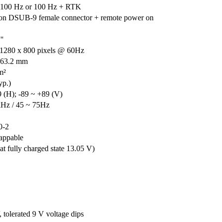
 100 Hz or 100 Hz + RTK
 on DSUB-9 female connector + remote power on
''
280 x 800 pixels @ 60Hz
163.2 mm
m²
yp.)
 (H); -89 ~ +89 (V)
kHz / 45 ~ 75Hz
0-2
wappable
at fully charged state 13.05 V)
, tolerated 9 V voltage dips