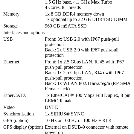
1.5 GHz base, 4.1 GHz Max Turbo

4 Cores, 8 Threads
Memory
1x 8 GB DDR4 memory down

1x optional up to 32 GB DDR4 SO-DIMM
Storage
960 GB mSATA SSD
Interfaces and options
USB
Front: 3x USB 2.0 with IP67 push-pull 
protection

Back: 2x USB 2.0 with IP67 push-pull 
protection
Ethernet
Front: 1x 2.5 Gbps LAN, RJ45 with IP67 
push-pull protection 

Back: 1x 2.5 Gbps LAN, RJ45 with IP67 
push-pull protection 

Back: 1x WLAN 802.11ac/a/b/g/n (RP-SMA 
Female Jack)
EtherCAT®
1x EtherCAT® 100 Mbps Full Duplex, 8-pin 
LEMO female
Video
DVI-D
Synchronisation
1x SIRIUS® SYNC
GPS (option)
10 Hz or 100 Hz or 100 Hz + RTK
GPS display (option)
External on DSUB-9 connector with remote 
power on