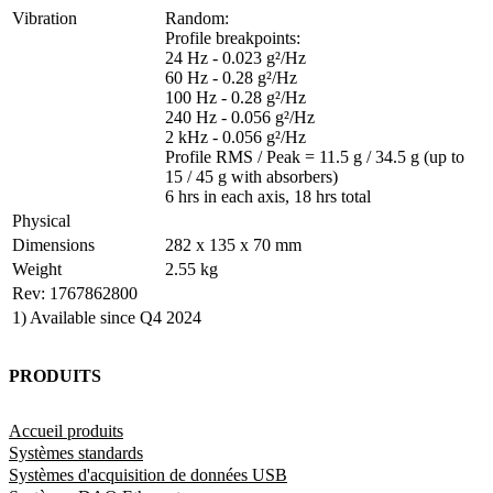
Vibration
Random:

Profile breakpoints:

24 Hz - 0.023 g²/Hz

60 Hz - 0.28 g²/Hz

100 Hz - 0.28 g²/Hz

240 Hz - 0.056 g²/Hz

2 kHz - 0.056 g²/Hz

Profile RMS / Peak = 11.5 g / 34.5 g (up to 
15 / 45 g with absorbers)

6 hrs in each axis, 18 hrs total
Physical
Dimensions
282 x 135 x 70 mm
Weight
2.55 kg
Rev: 1767862800
1) Available since Q4 2024
PRODUITS
Accueil produits
Systèmes standards
Systèmes d'acquisition de données USB