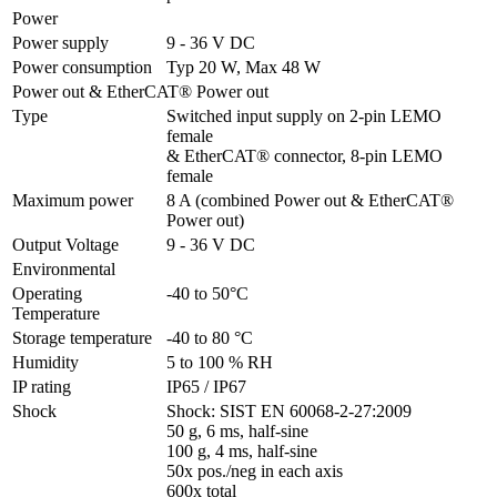
Power
Power supply
9 - 36 V DC
Power consumption
Typ 20 W, Max 48 W
Power out & EtherCAT® Power out
Type
Switched input supply on 2-pin LEMO 
female 

& EtherCAT® connector, 8-pin LEMO 
female
Maximum power
8 A (combined Power out & EtherCAT® 
Power out)
Output Voltage
9 - 36 V DC
Environmental
Operating 
-40 to 50°C
Temperature
Storage temperature
-40 to 80 °C
Humidity
5 to 100 % RH
IP rating
IP65 / IP67
Shock
Shock: SIST EN 60068-2-27:2009 

50 g, 6 ms, half-sine

100 g, 4 ms, half-sine

50x pos./neg in each axis

600x total