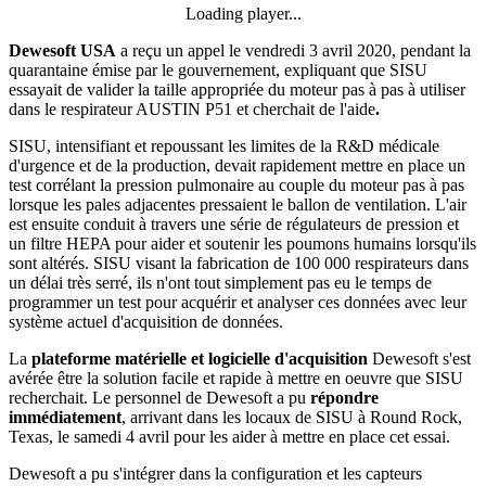
Loading player...
Loading video...
Dewesoft USA
a reçu un appel le vendredi 3 avril 2020, pendant la
quarantaine émise par le gouvernement, expliquant que SISU
essayait de valider la taille appropriée du moteur pas à pas à utiliser
dans le respirateur AUSTIN P51 et cherchait de l'aide
.
SISU, intensifiant et repoussant les limites de la R&D médicale
d'urgence et de la production, devait rapidement mettre en place un
test corrélant la pression pulmonaire au couple du moteur pas à pas
lorsque les pales adjacentes pressaient le ballon de ventilation. L'air
est ensuite conduit à travers une série de régulateurs de pression et
un filtre HEPA pour aider et soutenir les poumons humains lorsqu'ils
sont altérés. SISU visant la fabrication de 100 000 respirateurs dans
un délai très serré, ils n'ont tout simplement pas eu le temps de
programmer un test pour acquérir et analyser ces données avec leur
système actuel d'acquisition de données.
La
plateforme matérielle et logicielle d'acquisition
Dewesoft s'est
avérée être la solution facile et rapide à mettre en oeuvre que SISU
recherchait. Le personnel de Dewesoft a pu
répondre
immédiatement
, arrivant dans les locaux de SISU à Round Rock,
Texas, le samedi 4 avril pour les aider à mettre en place cet essai.
Dewesoft a pu s'intégrer dans la configuration et les capteurs