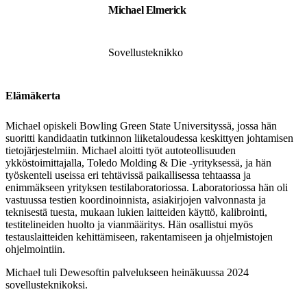
Michael Elmerick
Sovellusteknikko
Elämäkerta
Michael opiskeli Bowling Green State Universityssä, jossa hän
suoritti kandidaatin tutkinnon liiketaloudessa keskittyen johtamisen
tietojärjestelmiin. Michael aloitti työt autoteollisuuden
ykköstoimittajalla, Toledo Molding & Die -yrityksessä, ja hän
työskenteli useissa eri tehtävissä paikallisessa tehtaassa ja
enimmäkseen yrityksen testilaboratoriossa. Laboratoriossa hän oli
vastuussa testien koordinoinnista, asiakirjojen valvonnasta ja
teknisestä tuesta, mukaan lukien laitteiden käyttö, kalibrointi,
testitelineiden huolto ja vianmääritys. Hän osallistui myös
testauslaitteiden kehittämiseen, rakentamiseen ja ohjelmistojen
ohjelmointiin.
Michael tuli Dewesoftin palvelukseen heinäkuussa 2024
sovellusteknikoksi.