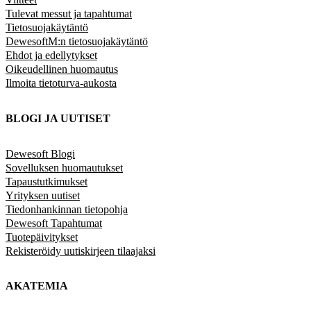
Tulevat messut ja tapahtumat
Tietosuojakäytäntö
DewesoftM:n tietosuojakäytäntö
Ehdot ja edellytykset
Oikeudellinen huomautus
Ilmoita tietoturva-aukosta
BLOGI JA UUTISET
Dewesoft Blogi
Sovelluksen huomautukset
Tapaustutkimukset
Yrityksen uutiset
Tiedonhankinnan tietopohja
Dewesoft Tapahtumat
Tuotepäivitykset
Rekisteröidy uutiskirjeen tilaajaksi
AKATEMIA