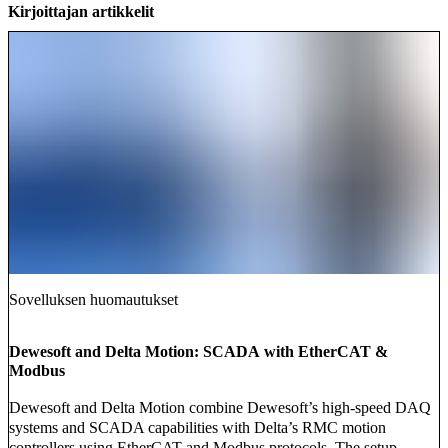
Kirjoittajan artikkelit
Sovelluksen huomautukset
Dewesoft and Delta Motion: SCADA with EtherCAT &
Modbus
Dewesoft and Delta Motion combine Dewesoft’s high-speed DAQ
systems and SCADA capabilities with Delta’s RMC motion
controllers using EtherCAT and Modbus protocols. The setup