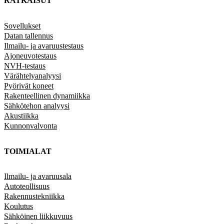
RATKAISUT
Sovellukset
Datan tallennus
Ilmailu- ja avaruustestaus
Ajoneuvotestaus
NVH-testaus
Värähtelyanalyysi
Pyörivät koneet
Rakenteellinen dynamiikka
Sähkötehon analyysi
Akustiikka
Kunnonvalvonta
TOIMIALAT
Ilmailu- ja avaruusala
Autoteollisuus
Rakennustekniikka
Koulutus
Sähköinen liikkuvuus