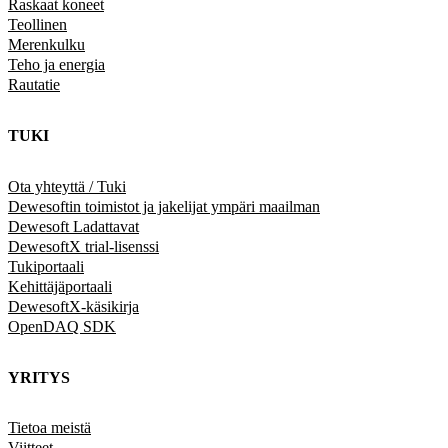
Raskaat koneet
Teollinen
Merenkulku
Teho ja energia
Rautatie
TUKI
Ota yhteyttä / Tuki
Dewesoftin toimistot ja jakelijat ympäri maailman
Dewesoft Ladattavat
DewesoftX trial-lisenssi
Tukiportaali
Kehittäjäportaali
DewesoftX-käsikirja
OpenDAQ SDK
YRITYS
Tietoa meistä
Viitteet