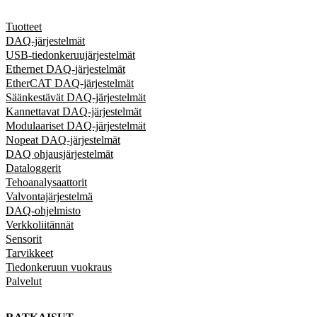
Tuotteet
DAQ-järjestelmät
USB-tiedonkeruujärjestelmät
Ethernet DAQ-järjestelmät
EtherCAT DAQ-järjestelmät
Säänkestävät DAQ-järjestelmät
Kannettavat DAQ-järjestelmät
Modulaariset DAQ-järjestelmät
Nopeat DAQ-järjestelmät
DAQ ohjausjärjestelmät
Dataloggerit
Tehoanalysaattorit
Valvontajärjestelmä
DAQ-ohjelmisto
Verkkoliitännät
Sensorit
Tarvikkeet
Tiedonkeruun vuokraus
Palvelut