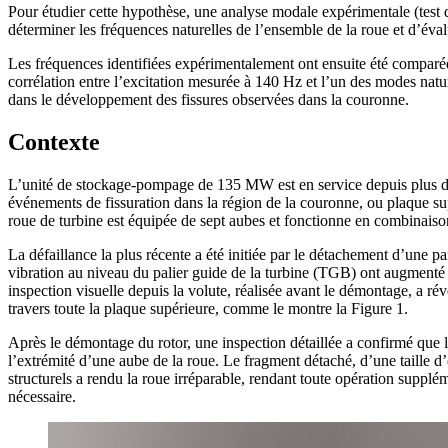
Pour étudier cette hypothèse, une analyse modale expérimentale (test de 
déterminer les fréquences naturelles de l’ensemble de la roue et d’év
Les fréquences identifiées expérimentalement ont ensuite été comparé
corrélation entre l’excitation mesurée à 140 Hz et l’un des modes natur
dans le développement des fissures observées dans la couronne.
Contexte
L’unité de stockage-pompage de 135 MW est en service depuis plus de 4
événements de fissuration dans la région de la couronne, ou plaque sup
roue de turbine est équipée de sept aubes et fonctionne en combinaison
La défaillance la plus récente a été initiée par le détachement d’une p
vibration au niveau du palier guide de la turbine (TGB) ont augmenté 
inspection visuelle depuis la volute, réalisée avant le démontage, a rév
travers toute la plaque supérieure, comme le montre la Figure 1.
Après le démontage du rotor, une inspection détaillée a confirmé que la
l’extrémité d’une aube de la roue. Le fragment détaché, d’une taille 
structurels a rendu la roue irréparable, rendant toute opération supplé
nécessaire.