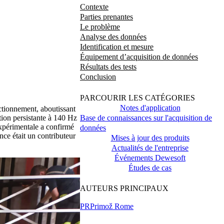
Contexte
Parties prenantes
Le problème
Analyse des données
Identification et mesure
Équipement d’acquisition de données
Résultats des tests
Conclusion
PARCOURIR LES CATÉGORIES
Notes d'application
ctionnement, aboutissant
Base de connaissances sur l'acquisition de
tion persistante à 140 Hz
expérimentale a confirmé
données
nce était un contributeur
Mises à jour des produits
Actualités de l'entreprise
Événements Dewesoft
Études de cas
AUTEURS PRINCIPAUX
PR
Primož Rome