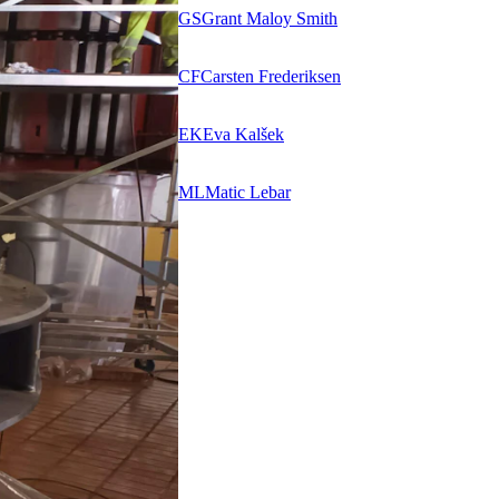
GS
Grant Maloy Smith
CF
Carsten Frederiksen
EK
Eva Kalšek
ML
Matic Lebar