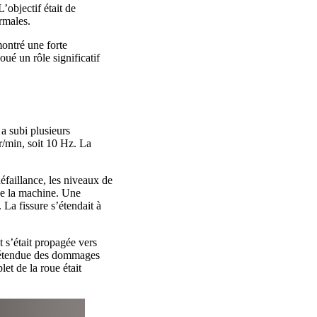
’objectif était de
rmales.
ontré une forte
ué un rôle significatif
a subi plusieurs
r/min, soit 10 Hz. La
éfaillance, les niveaux de
de la machine. Une
 La fissure s’étendait à
t s’était propagée vers
 L’étendue des dommages
et de la roue était