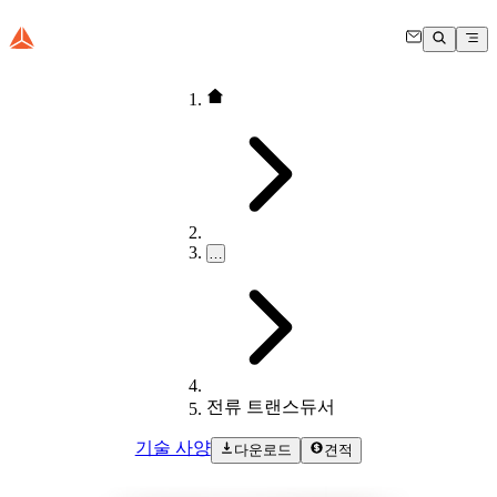
…
전류 트랜스듀서
기술 사양
다운로드
견적